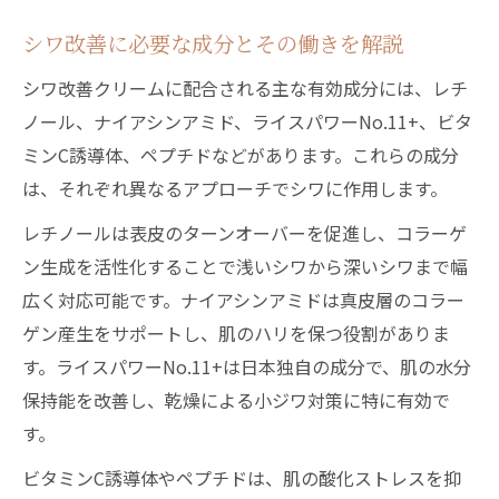
を解説
シワ改善に必要な成分とその働きを解説
シワ取りクリーム最強成分はどれか徹底比
シワ改善クリームに配合される主な有効成分には、レチ
較
ノール、ナイアシンアミド、ライスパワーNo.11+、ビタ
シワ取りクリーム韓国発成分の実力紹介
ミンC誘導体、ペプチドなどがあります。これらの成分
シワ悩みに寄り添う正しいケアのコツ
は、それぞれ異なるアプローチでシワに作用します。
シワ取りクリーム効果を最大化するケア方
レチノールは表皮のターンオーバーを促進し、コラーゲ
法
ン生成を活性化することで浅いシワから深いシワまで幅
シワ取りクリームの使い方と注意点を解説
広く対応可能です。ナイアシンアミドは真皮層のコラー
シワ改善には生活習慣の見直しも重要
ゲン産生をサポートし、肌のハリを保つ役割がありま
シワ取りクリーム毎日のケアで実感する秘
す。ライスパワーNo.11+は日本独自の成分で、肌の水分
訣
保持能を改善し、乾燥による小ジワ対策に特に有効で
シワ取りクリーム男女問わず続けやすいケ
す。
ア術
ビタミンC誘導体やペプチドは、肌の酸化ストレスを抑