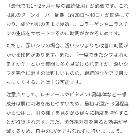
「最低でも1～2ヶ月程度の継続使用」が必要です。これ
シワ取りクリーム選びで失敗しないポイン
は肌のターンオーバー周期（約28日〜40日）が関係して
ト
おり、成分が肌の奥まで浸透し、コラーゲンやエラスチ
シワ改善効果を高めるクリームの特徴とは
ンの生成をサポートするのに時間がかかるためです。
シワ取りクリームランキングの見極め方
ただし、深いシワの場合、浅いシワよりも改善に時間が
シワ取りクリーム効果を実感するための選
かかる傾向があります。また、「一度できたシワは消え
び方
ますか？」という質問も多く見受けられますが、深いシ
シワ取りクリームおすすめアイテムの選定
ワを完全に消すのは難しいものの、継続的なケアで目立
基準
ちにくくすることは十分可能です。
成分別に見るシワ取りクリームの違い
注意点として、レチノールやビタミンC誘導体など一部
シワ取りクリームの成分比較と選び方のポ
成分は肌に刺激を感じやすいため、最初は週2～3回程度
イント
から使用し、肌の様子を見ながら徐々に頻度を増やすこ
レチノール配合クリームのシワ改善効果と
とが推奨されます。また、紫外線対策を怠ると効果が半
は
減するため、日中のUVケアも忘れずに行いましょう。
ナイアシンアミド配合のシワ取りクリーム