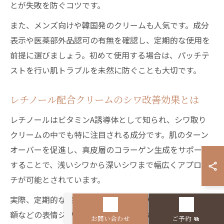
とが失敗を防ぐコツです。
また、メンズ向けや韓国発のクリームも人気です。成分
表示や医薬部外品認可の有無を確認し、定期的な使用を
前提に選びましょう。初めて使用する場合は、パッチテ
ストを行い肌トラブルを未然に防ぐことも大切です。
レチノール配合クリームのシワ改善効果とは
レチノールはビタミンA誘導体として知られ、シワ取り
クリームの中でも特に注目される成分です。肌のターン
オーバーを促進し、真皮層のコラーゲン生成をサポート
することで、浅いシワから深いシワまで幅広くアプロー
チが可能とされています。
実際、定期的な使用で肌のハリや弾力が向上し、目元や
額などの表情ジワが目立ちにくくなったという声も多く
お問い合わせ
ご予約