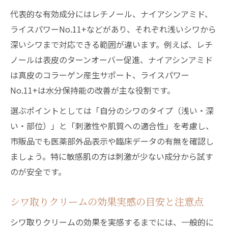
は
代表的な有効成分にはレチノール、ナイアシンアミド、
シワ取りクリーム最強成分の科学的根拠と
ライスパワーNo.11+などがあり、それぞれ浅いシワから
は
深いシワまで対応できる範囲が違います。例えば、レチ
ドラッグストアで選ぶ使いやすいシワ対策
ノールは表皮のターンオーバー促進、ナイアシンアミド
ドラッグストアで買えるシワ取りクリーム
は真皮のコラーゲン産生サポート、ライスパワー
の特徴
No.11+は水分保持能の改善が主な役割です。
シワ改善クリームランキングと選び方のコ
選ぶポイントとしては「自分のシワのタイプ（浅い・深
ツ
い・部位）」と「刺激性や肌質への適合性」を考慮し、
シワ取りクリーム市販品の効果と選び方
市販品でも医薬部外品表示や臨床データの有無を確認し
ましょう。特に敏感肌の方は刺激が少ない成分から試す
シワ取りクリームおすすめ商品のポイント
のが安全です。
解説
シワ取りクリームの実用性とコスパを徹底
シワ取りクリームの効果実感の目安と注意点
比較
実感できるシワ改善クリームの選び方
シワ取りクリームの効果を実感するまでには、一般的に