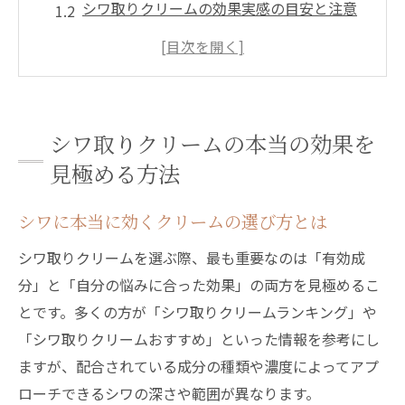
シワ取りクリームの効果実感の目安と注意
点
シワ改善に必要な成分とその働きを解説
シワ取りクリームの嘘と真実を科学的に検
証
シワ取りクリームの本当の効果を
シワ取りクリーム最強は本当に存在するの
見極める方法
か
深いシワにはどの成分が有効か徹底検証
シワに本当に効くクリームの選び方とは
深いシワに効果的な成分の特徴と選び方
シワ取りクリームを選ぶ際、最も重要なのは「有効成
シワ改善に役立つレチノールとナイアシン
分」と「自分の悩みに合った効果」の両方を見極めるこ
アミド
とです。多くの方が「シワ取りクリームランキング」や
シワ取りクリームの成分別に期待できる効
「シワ取りクリームおすすめ」といった情報を参考にし
果
ますが、配合されている成分の種類や濃度によってアプ
シワ取りクリームメンズ向け成分の実力と
ローチできるシワの深さや範囲が異なります。