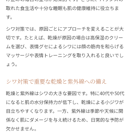
シワ対策クリームは早めの導入がカギ
取れた食生活や十分な睡眠も肌の健康維持に役立ちま
男性にもおすすめのシワ予防メソッド
す。
男性向けシワ対策スキンケアの基礎知識
シワ対策では、原因ごとにアプローチを変えることが大
シワ対策は男性も早めが効果的な理由
切です。たとえば、乾燥が原因の場合は高保湿のクリー
メンズ向けシワ対策化粧水の活用法
ムを選び、表情グセによるシワには顔の筋肉を和らげる
生活習慣から実践する男性のシワ対策
マッサージや表情トレーニングを取り入れると良いでし
男性が意識したいシワ予防のコツと習慣
ょう。
生活習慣を見直して目立ちにくい肌へ
シワ対策で重要な乾燥と紫外線への備え
シワ対策に役立つ毎日のスキンケア習慣
乾燥と紫外線はシワの大きな要因です。特に40代や50代
シワができにくくする生活習慣のポイント
になると肌の水分保持力が低下し、乾燥による小ジワが
食べ物でシワ対策を強化するコツ
目立ちやすくなります。一方、紫外線は季節や天候に関
睡眠とストレス管理でシワ予防を徹底
係なく肌にダメージを与え続けるため、日常的な予防が
摩擦を減らす洗顔でシワ対策を実践
欠かせません。