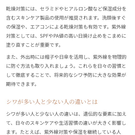
シワ改善を目指すために知るべき基礎
乾燥対策には、セラミドやヒアルロン酸など保湿成分を
シワを改善するために大切な基礎知識
含むスキンケア製品の使用が推奨されます。洗顔後すぐ
一度できたしわは消えるのか徹底検証
の保湿や、エアコンによる乾燥対策も有効です。紫外線
シワ改善に効果的な成分と使い方
対策としては、SPFやPA値の高い日焼け止めをこまめに
セルフケアでできるシワ対策の実践方法
塗り直すことが重要です。
シワ改善を目指す際の注意点と落とし穴
また、外出時には帽子や日傘を活用し、紫外線を物理的
に防ぐ方法も取り入れましょう。これらを日々の習慣と
して徹底することで、将来的なシワ予防に大きな効果が
期待できます。
シワが多い人と少ない人の違いとは
シワが多い人と少ない人の違いは、遺伝的な要素に加え
て、日々のスキンケアや生活習慣の違いが大きく影響し
ます。たとえば、紫外線対策や保湿を継続している人