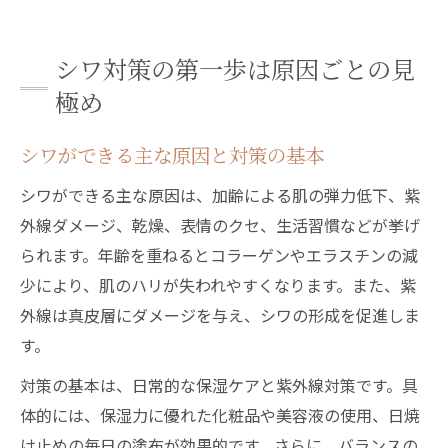
シワができやすい人に共通する特徴を解説
年齢別に違うシワの現れ方とケア方法
シワ対策の第一歩は原因ごとの見
20代のシワ対策と早期予防のポイント
極め
40代・50代にみるシワの特徴と対策法
シワができる主な原因と対策の基本
年齢によるシワの変化とケアの違いを解説
年代別シワ対策で理想の肌を目指すコツ
シワができる主な原因は、加齢による肌の弾力低下、紫
外線ダメージ、乾燥、表情のクセ、生活習慣などが挙げ
シワ対策スキンケアは世代ごとに選び方が
られます。年齢を重ねるとコラーゲンやエラスチンの減
変わる
少により、肌のハリが失われやすくなります。また、紫
若い世代のためのシワ対策実践ポイント
外線は真皮層にダメージを与え、シワの形成を促進しま
20代から始めるシワ対策の重要性
す。
プチプラで叶う若い世代向けシワ対策
対策の基本は、日常的な保湿ケアと紫外線対策です。具
若年層におすすめのシワ対策スキンケア法
体的には、保湿力に優れた化粧品や美容液の使用、日焼
シワ対策で注目の成分と使用ポイント
け止めの毎日の塗布が効果的です。さらに、バランスの