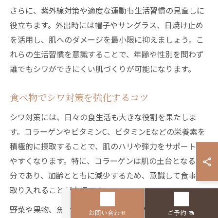
さらに、紫外線対策や適度な運動も生活習慣の見直しに
役立ちます。外出時には帽子やサングラス、日焼け止め
を活用し、肌へのダメージを最小限に抑えましょう。こ
れらの生活習慣を意識することで、年齢や性別を問わず
誰でもシワができにくい肌づくりが可能になります。
食べ物でシワ対策を強化するコツ
シワ対策には、日々の食生活も大きな役割を果たしま
す。コラーゲンやビタミンC、ビタミンEなどの栄養素を
積極的に摂取することで、肌のハリや弾力をサポートし
やすくなります。特に、コラーゲンは肌の土台となる成
分であり、加齢とともに減少するため、意識して食事に
取り入れることが大切です。
野菜や果物、魚介類、大豆製品など、バランスよく栄養
お問い合わせ
ご予約