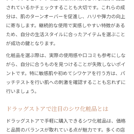
されているかチェックすることも大切です。これらの成
シワ改善保湿クリームの成分比較ポイント
分は、肌のターンオーバーを促進し、ハリや弾力の向上
乾燥肌におすすめのシワ対策クリームは？
に寄与します。継続的な使用で実感しやすい特徴がある
口コミで人気の保湿シワクリーム徹底調査
ため、自分の生活スタイルに合ったアイテムを選ぶこと
シワに効く保湿クリームの効果的な使い方
が成功の鍵となります。
レチノールとナイアシンアミド比較の真実
化粧品を選ぶ際は、実際の使用感や口コミも参考にしな
シワ対策に強い成分はどちらが効果的？
がら、自分に合うものを見つけることが失敗しないポイ
レチノールとナイアシンアミドの特徴解説
ントです。特に敏感肌や初めてシワケアを行う方は、パ
シワに効く成分の刺激性と使い分けのコツ
ッチテストを行い肌への刺激を確認することも忘れずに
毎日続けやすいシワ成分の選び方と注意点
行いましょう。
口コミで話題のレチノール配合クリーム比
ドラッグストアで注目のシワ化粧品とは
較
塗るだけで変わるシワ対策の最新事情
ドラッグストアで手軽に購入できるシワ化粧品は、価格
と品質のバランスが取れている点が魅力です。多くの店
塗るだけでシワが消えるクリームの実態