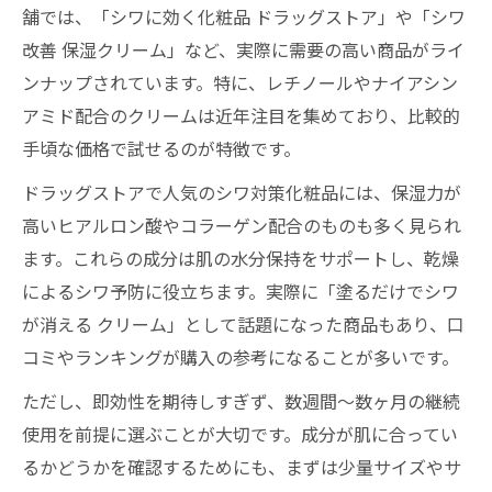
舗では、「シワに効く化粧品 ドラッグストア」や「シワ
シワが消える魔法のクリームの真相に迫る
改善 保湿クリーム」など、実際に需要の高い商品がライ
市販で手軽に使えるシワ対策クリーム特集
ンナップされています。特に、レチノールやナイアシン
クリームで変化を実感しやすいシワケア法
アミド配合のクリームは近年注目を集めており、比較的
シワ取りクリーム最強説の検証と選び方
手頃な価格で試せるのが特徴です。
迷ったときのシワ化粧品の選定ポイント
ドラッグストアで人気のシワ対策化粧品には、保湿力が
シワ化粧品の選定基準と失敗しにくい選び
高いヒアルロン酸やコラーゲン配合のものも多く見られ
方
ます。これらの成分は肌の水分保持をサポートし、乾燥
ランキングで見るシワ改善クリームの傾向
によるシワ予防に役立ちます。実際に「塗るだけでシワ
成分重視で選ぶシワ対策化粧品の比較法
が消える クリーム」として話題になった商品もあり、口
敏感肌にも安心なシワ対策クリームの選び
コミやランキングが購入の参考になることが多いです。
方
ただし、即効性を期待しすぎず、数週間～数ヶ月の継続
口コミと実体験から学ぶシワ化粧品の選択
使用を前提に選ぶことが大切です。成分が肌に合ってい
術
るかどうかを確認するためにも、まずは少量サイズやサ