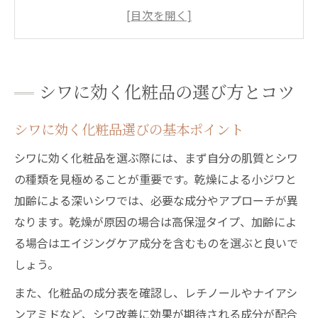
市販で人気のシワ改善化粧品の特徴
失敗しないシワ化粧品の成分チェック法
口コミで話題のシワ対策化粧品を比較
クリームで実感するエイジングケア体験
シワに効く化粧品の選び方とコツ
シワ対策クリームの選び方と使い方のコツ
シワに効く化粧品選びの基本ポイント
塗るだけでシワが消えるクリームの実力解
説
シワに効く化粧品を選ぶ際には、まず自分の肌質とシワ
口コミで支持されるシワ改善クリームとは
の種類を見極めることが重要です。乾燥による小ジワと
ドラッグストアで買えるシワ取りクリーム
加齢による深いシワでは、必要な成分やアプローチが異
の魅力
なります。乾燥が原因の場合は高保湿タイプ、加齢によ
る場合はエイジングケア成分を含むものを選ぶと良いで
エイジングケアに効くシワクリーム体験談
しょう。
まとめ
保湿も叶えるシワ改善クリーム特集
また、化粧品の成分表を確認し、レチノールやナイアシ
ンアミドなど、シワ改善に効果が期待される成分が配合
シワ改善と保湿を兼ねるクリームの選び方