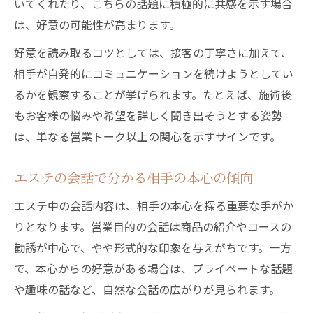
いてくれたり、こちらの話題に積極的に共感を示す場合
エステで誤解しやすい言葉とその背景
は、好意の可能性が高まります。
好意と誤解されやすい言動の違いを整理
好意を読み取るコツとしては、接客の丁寧さに加えて、
好意かどうか迷った時の対処法まとめ
相手が自発的にコミュニケーションを続けようとしてい
るかを観察することが挙げられます。たとえば、施術後
エステで好意の有無に迷った時の冷静な判
もお客様の悩みや希望を詳しく聞き出そうとする姿勢
断法
は、単なる営業トーク以上の関心を示すサインです。
相手への聞き方や距離感を大切にする理由
自分の気持ちと向き合うエステ体験の活か
エステの会話で分かる相手の本心の傾向
し方
エステ中の会話内容は、相手の本心を探る重要な手がか
誤解を防ぐための客観的な考え方を身につ
りとなります。営業目的の会話は商品の紹介やコースの
ける
勧誘が中心で、やや形式的な印象を与えがちです。一方
エステのサービスを楽しむための意識改革
で、本心からの好意がある場合は、プライベートな話題
安心してエステを楽しむコツと心得
や趣味の話など、自然な会話の広がりが見られます。
エステを信頼して楽しむための心構え