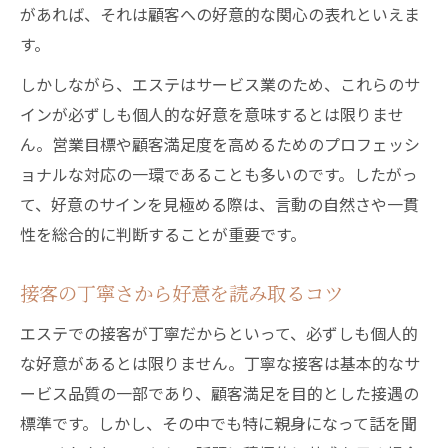
方
があれば、それは顧客への好意的な関心の表れといえま
エステで特別視される時の特徴と注意点
す。
営業トークと本心の好意の線引き方法
しかしながら、エステはサービス業のため、これらのサ
施術中のサインから好意を判断するには
インが必ずしも個人的な好意を意味するとは限りませ
ん。営業目標や顧客満足度を高めるためのプロフェッシ
エステ施術中の目線や表情に注目する理由
ョナルな対応の一環であることも多いのです。したがっ
施術の手つきに現れる好意の見分け方
て、好意のサインを見極める際は、言動の自然さや一貫
会話の内容・頻度から感じる好意のサイン
性を総合的に判断することが重要です。
距離感や仕草から判断するエステ好意の傾
向
接客の丁寧さから好意を読み取るコツ
エステで気遣いが増えるときの心理背景
エステでの接客が丁寧だからといって、必ずしも個人的
誤解しやすいエステの言動を分析
な好意があるとは限りません。丁寧な接客は基本的なサ
営業上の笑顔と本当の好意の見分け方
ービス品質の一部であり、顧客満足を目的とした接遇の
エステならではの社交辞令に注意する理由
標準です。しかし、その中でも特に親身になって話を聞
誰にでも同じ対応か見抜く観察ポイント