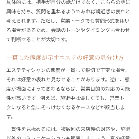
具体的には、相手が自分の話だけでなく、こちらの話に
過度な期待や誤解を防ぐためのコツ
興味を持ち、質問を重ねるようであれば親近感の表れと
好意のサインに一喜一憂しない楽しみ方
考えられます。ただし、営業トークでも質問形式を用い
健全な距離感を保つエステの利用術
る場合があるため、会話のトーンやタイミングも合わせ
自分に合ったエステ選びの基準とポイント
て判断することが大切です。
一貫した態度が示すエステの好意の見分け方
エステティシャンの態度が一貫して親切で丁寧な場合、
それは好意の表れと見なせることがあります。逆に、態
度が場面によって変わるならば、営業目的の対応の可能
性が高いです。例えば、施術中は優しくても、営業トー
クになると急にそっけなくなるケースなどが該当しま
す。
一貫性を見極めるには、複数回の来店時の対応や、施術
以外のコミュニケーションも観察しましょう。真の好意