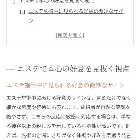
エステで本心の好意を見抜く視点
エステ施術中に見られる好意の微妙なサイ
ン
接客の丁寧さから好意を読み取るコツ
エステの会話で分かる相手の本心の傾向
一貫した態度が示すエステの好意の見分け
方
エステで本心の好意を見抜く視点
エステティシャンの非言語表現に注目する
理由
エステ施術中に見られる好意の微妙なサイン
営業と好意の違いを感じ取る方法
エステ施術中に感じる好意のサインは、言葉だけでなく
エステで営業か好意かを見抜く具体的なポ
細かな態度や行動にも表れます。施術者が自然な笑顔を
イント
絶やさず、こちらの反応に敏感に対応する場合は、単な
サービス精神と好意の違いを理解するコツ
る接客以上の親しみを示している可能性が高いです。例
リピーター対応に潜む好意サインの見極め
えば、施術の合間にさりげなく体調や好みを気遣う発言