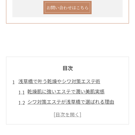
お問い合わせはこちら
目次
浅草橋で叶う乾燥やシワ対策エステ術
乾燥肌に強いエステで潤い美肌実感
シワ対策エステが浅草橋で選ばれる理由
浅草橋のエステで叶える保湿とハリの回復
エステ効果で乾燥とシワの悩みを根本改善
浅草橋エステの独自ケアで肌年齢を巻き戻