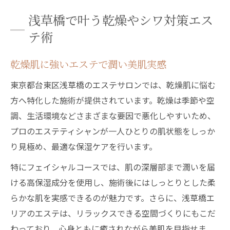
す
浅草橋で叶う乾燥やシワ対策エス
エステを通じて潤い溢れる美肌へ導く方法
テ術
エステ施術で潤い美肌を長く保つ秘訣
乾燥肌に強いエステで潤い美肌実感
乾燥やシワを防ぐ浅草橋エステの最新技術
エステの保湿ケアで肌のハリと弾力復活
東京都台東区浅草橋のエステサロンでは、乾燥肌に悩む
浅草橋で人気のエステが支持される理由
方へ特化した施術が提供されています。乾燥は季節や空
調、生活環境などさまざまな要因で悪化しやすいため、
エステ利用で叶う乾燥知らずの美肌生活
プロのエステティシャンが一人ひとりの肌状態をしっか
乾燥知らずの肌には浅草橋のエステが鍵
り見極め、最適な保湿ケアを行います。
浅草橋エステで乾燥肌対策を徹底サポート
特にフェイシャルコースでは、肌の深層部まで潤いを届
エステの潤いケアがもたらす肌の変化とは
ける高保湿成分を使用し、施術後にはしっとりとした柔
シワを防ぐエステの効果的なアプローチ
らかな肌を実感できるのが魅力です。さらに、浅草橋エ
浅草橋で話題のエステ体験による保湿力
リアのエステは、リラックスできる空間づくりにもこだ
乾燥に強いエステ選びのポイントを解説
わっており、心身ともに癒されながら美肌を目指せま