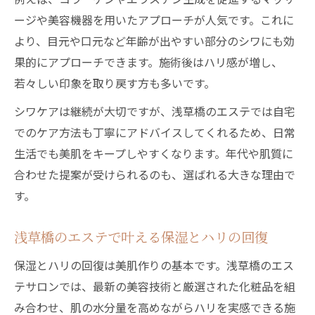
乾燥に悩む方へ贈る浅草橋の上質エステ体験
ージや美容機器を用いたアプローチが人気です。これに
乾燥対策に特化した浅草橋エステの魅力
より、目元や口元など年齢が出やすい部分のシワにも効
シワ予防に効くエステの施術ポイント
果的にアプローチできます。施術後はハリ感が増し、
浅草橋で体験できるエステの保湿力が話題
若々しい印象を取り戻す方も多いです。
エステ選びで失敗しないポイントとは
シワケアは継続が大切ですが、浅草橋のエステでは自宅
乾燥やシワに強いエステ体験記を紹介
でのケア方法も丁寧にアドバイスしてくれるため、日常
生活でも美肌をキープしやすくなります。年代や肌質に
合わせた提案が受けられるのも、選ばれる大きな理由で
す。
浅草橋のエステで叶える保湿とハリの回復
保湿とハリの回復は美肌作りの基本です。浅草橋のエス
テサロンでは、最新の美容技術と厳選された化粧品を組
み合わせ、肌の水分量を高めながらハリを実感できる施