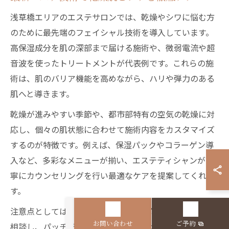
浅草橋エリアのエステサロンでは、乾燥やシワに悩む方
のために最先端のフェイシャル技術を導入しています。
高保湿成分を肌の深部まで届ける施術や、微弱電流や超
音波を使ったトリートメントが代表例です。これらの施
術は、肌のバリア機能を高めながら、ハリや弾力のある
肌へと導きます。
乾燥が進みやすい季節や、都市部特有の空気の乾燥に対
応し、個々の肌状態に合わせて施術内容をカスタマイズ
するのが特徴です。例えば、保湿パックやコラーゲン導
入など、多彩なメニューが揃い、エステティシャンが丁
寧にカウンセリングを行い最適なケアを提案してくれま
す。
注意点としては、敏感肌やアレルギー体質の方は事前に
お問い合わせ
ご予約
相談し、パッチテストを受けることが大切です。施術後