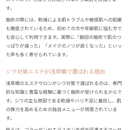
シワ改善を目指すならプロの施術で差が出る
す。
エステのプロ施術でシワ改善を目指す理由
施術の際には、乾燥による肌トラブルや敏感肌への配慮
浅草橋エステが得意とするシワケア手法
も徹底されているため、初めての方や年齢肌に悩む方で
乾燥によるシワにはエステの集中ケアが有
も安心して利用できます。実際に「数回の施術で肌のつ
効
っぱりが減った」「メイクのノリが良くなった」といっ
フェイシャルエステでハリと潤いを実感
た声も多く寄せられています。
エステ施術のビフォーアフターが示す効果
シワ対策エステが浅草橋で選ばれる理由
美肌ケアなら最新エステで得られる実感
最新エステ技術で乾燥肌とシワを徹底ケア
浅草橋のエステサロンがシワ対策で選ばれるのは、専門
的な知識と豊富な経験に基づく施術が受けられるからで
浅草橋のエステで感じる美肌効果の秘密
す。シワの主な原因である乾燥やハリ不足に着目し、肌
エステ施術で肌の潤いと透明感アップ
の弾力を高めるための独自メニューが用意されていま
乾燥やシワ対策に強いエステの選び方
す。
エステで実感する美肌への近道を解説
例えば、コラーゲンやエラスチン生成を促進するマッサ