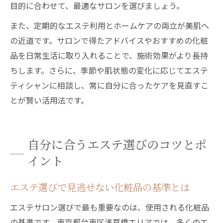
目的に合わせて、最適なサロンを選びましょう。
また、定期的なエステ利用とホームケアの両立が美肌へ
の近道です。サロンで得たアドバイスやおすすめの化粧
品を日常生活に取り入れることで、施術効果がより長持
ちします。さらに、季節や肌状態の変化に応じてエステ
ティシャンに相談し、常に自分に合ったケアを見直すこ
とが賢い活用法です。
自分に合うエステ選びのコツとポ
イント
エステ選びで見逃せない化粧品の基準とは
エステサロン選びで最も重要なのは、使用される化粧品
の基準です。東京都台東区浅草橋エリアでは、多くのエ