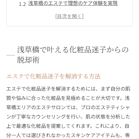
浅草橋のエステで理想のケア体験を実現
自分に合うエステの選び方と失敗しないコ
ツ
エステ利用で化粧品選びの悩みが変わる理
由
浅草橋で叶える化粧品迷子からの
浅草橋エリアのエステを賢く活用する秘訣
脱却術
自分に合うエステ選びのコツとポイント
エステ選びで見逃せない化粧品の基準とは
エステで化粧品迷子を解消する方法
浅草橋でエステ体験を充実させるチェック
エステで化粧品迷子を解消するためには、まず自分の肌
法
質や悩みに合った化粧品を見極めることが大切です。浅
プロが教える自分に合うエステの探し方
草橋エリアのエステサロンでは、プロのエステティシャ
エステで化粧品迷子を防ぐカウンセリング
ンが丁寧なカウンセリングを行い、肌の状態を分析した
活用術
上で最適な化粧品を提案してくれます。これにより、自
分一人では選びきれなかったスキンケアアイテムも、専
口コミと実績から選ぶエステの見極め方