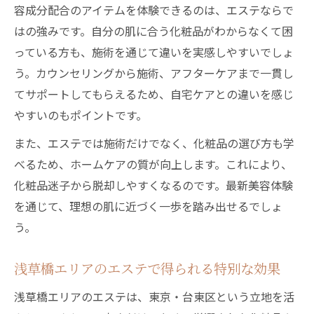
容成分配合のアイテムを体験できるのは、エステならで
はの強みです。自分の肌に合う化粧品がわからなくて困
っている方も、施術を通じて違いを実感しやすいでしょ
う。カウンセリングから施術、アフターケアまで一貫し
てサポートしてもらえるため、自宅ケアとの違いを感じ
やすいのもポイントです。
また、エステでは施術だけでなく、化粧品の選び方も学
べるため、ホームケアの質が向上します。これにより、
化粧品迷子から脱却しやすくなるのです。最新美容体験
を通じて、理想の肌に近づく一歩を踏み出せるでしょ
う。
浅草橋エリアのエステで得られる特別な効果
浅草橋エリアのエステは、東京・台東区という立地を活