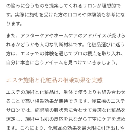
の悩みに合うものを提案してくれるサロンが理想的で
す。実際に施術を受けた方の口コミや体験談も参考にな
ります。
また、アフターケアやホームケアのアドバイスが受けら
れるかどうかも大切な判断材料です。化粧品選びに迷う
方は、エステでの体験を通じてプロの視点を取り入れ、
自分に本当に合うアイテムを見つけていきましょう。
エステ施術と化粧品の相乗効果を実感
エステの施術と化粧品は、単体で使うよりも組み合わせ
ることで高い相乗効果が期待できます。浅草橋のエステ
サロンでは、施術前の肌状態に合わせて最適な化粧品を
選定し、施術中も肌の反応を見ながら丁寧にケアを進め
ます。これにより、化粧品の効果を最大限に引き出しや