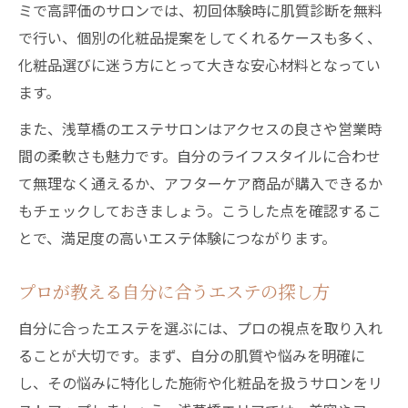
ミで高評価のサロンでは、初回体験時に肌質診断を無料
で行い、個別の化粧品提案をしてくれるケースも多く、
化粧品選びに迷う方にとって大きな安心材料となってい
ます。
また、浅草橋のエステサロンはアクセスの良さや営業時
間の柔軟さも魅力です。自分のライフスタイルに合わせ
て無理なく通えるか、アフターケア商品が購入できるか
もチェックしておきましょう。こうした点を確認するこ
とで、満足度の高いエステ体験につながります。
プロが教える自分に合うエステの探し方
自分に合ったエステを選ぶには、プロの視点を取り入れ
ることが大切です。まず、自分の肌質や悩みを明確に
し、その悩みに特化した施術や化粧品を扱うサロンをリ