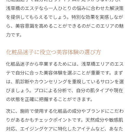
浅草橋のエステなら一人ひとりの悩みに合わせた解決策
を提供してもらえるでしょう。特別な効果を実感しなが
ら、美容意識を高めることができるのがこのエリアの魅
力です。
化粧品迷子に役立つ美容体験の選び方
化粧品迷子から卒業するためには、浅草橋エリアのエス
テで自分に合った美容体験を選ぶことが重要です。まず
は、肌診断やカウンセリングを重視しているサロンを選
びましょう。プロによる分析で、自分の肌タイプや現在
の状態を正確に把握することができます。
次に、施術で使用する化粧品の成分やブランドにこだわ
りがあるかもチェックポイントです。天然成分や敏感肌
対応、エイジングケアに特化したアイテムなど、あなた