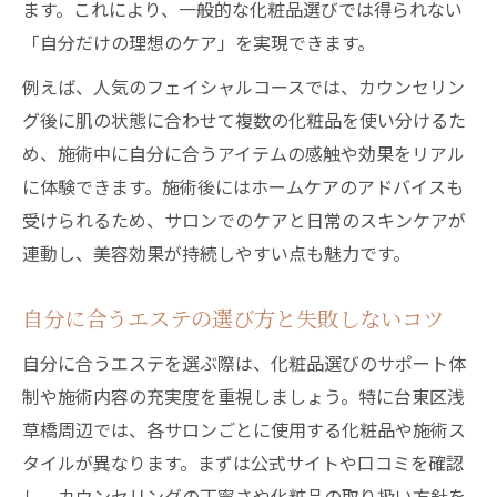
ます。これにより、一般的な化粧品選びでは得られない
化粧品に迷った経験から導く理想の選択
「自分だけの理想のケア」を実現できます。
エステで解決する化粧品選びの迷い
例えば、人気のフェイシャルコースでは、カウンセリン
体験談から学ぶ失敗しないエステ活用法
グ後に肌の状態に合わせて複数の化粧品を使い分けるた
自分に最適なエステと化粧品を見つける方
め、施術中に自分に合うアイテムの感触や効果をリアル
法
に体験できます。施術後にはホームケアのアドバイスも
化粧品迷子が知っておきたい選択基準
受けられるため、サロンでのケアと日常のスキンケアが
浅草橋エステでの成功体験をシェア
連動し、美容効果が持続しやすい点も魅力です。
エステ視点で見極める化粧品の選び方
エステが推奨する化粧品の見極めポイント
自分に合うエステの選び方と失敗しないコツ
施術と相性の良い化粧品選びのコツ
自分に合うエステを選ぶ際は、化粧品選びのサポート体
化粧品迷子から卒業するための判断基準
制や施術内容の充実度を重視しましょう。特に台東区浅
エステティシャンに聞く化粧品選びのヒン
草橋周辺では、各サロンごとに使用する化粧品や施術ス
ト
タイルが異なります。まずは公式サイトや口コミを確認
化粧品選びで失敗しないエステの活用法
し、カウンセリングの丁寧さや化粧品の取り扱い方針を