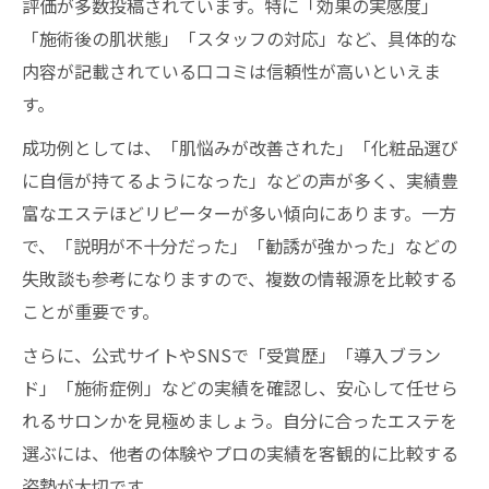
評価が多数投稿されています。特に「効果の実感度」
「施術後の肌状態」「スタッフの対応」など、具体的な
内容が記載されている口コミは信頼性が高いといえま
す。
成功例としては、「肌悩みが改善された」「化粧品選び
に自信が持てるようになった」などの声が多く、実績豊
富なエステほどリピーターが多い傾向にあります。一方
で、「説明が不十分だった」「勧誘が強かった」などの
失敗談も参考になりますので、複数の情報源を比較する
ことが重要です。
さらに、公式サイトやSNSで「受賞歴」「導入ブラン
ド」「施術症例」などの実績を確認し、安心して任せら
れるサロンかを見極めましょう。自分に合ったエステを
選ぶには、他者の体験やプロの実績を客観的に比較する
姿勢が大切です。