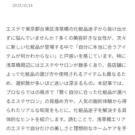
2025/11/14
エステで東京都台東区浅草橋の化粧品迷子から抜け出せ
ずに悩んでいませんか？多くの美容好きな女性が、次々
に新しい化粧品が登場する中で「自分に本当に合うアイ
テムが何かわからない」と戸惑いを感じています。特に
浅草橋周辺にはエステやサロンが数多くあり、各店舗に
よって化粧品の選び方や使用されるアイテムも異なるた
め、選択肢が多いほど迷いは深まるもの。本記事では、
プロならではの視点で「賢く自分に合った化粧品が選べ
るエステサロン」の見極め方や、人気の施術体験から得
られたリアルな知見をもとに、化粧品迷子を解決する具
体的なヒントを紹介します。読むことで、浅草橋エリア
のエステで自分だけの美しさと理想的なホームケアを手