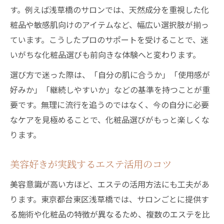
す。例えば浅草橋のサロンでは、天然成分を重視した化
粧品や敏感肌向けのアイテムなど、幅広い選択肢が揃っ
ています。こうしたプロのサポートを受けることで、迷
いがちな化粧品選びも前向きな体験へと変わります。
選び方で迷った際は、「自分の肌に合うか」「使用感が
好みか」「継続しやすいか」などの基準を持つことが重
要です。無理に流行を追うのではなく、今の自分に必要
なケアを見極めることで、化粧品選びがもっと楽しくな
ります。
美容好きが実践するエステ活用のコツ
美容意識が高い方ほど、エステの活用方法にも工夫があ
ります。東京都台東区浅草橋では、サロンごとに提供す
る施術や化粧品の特徴が異なるため、複数のエステを比