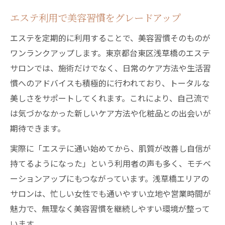
エステ利用で美容習慣をグレードアップ
エステを定期的に利用することで、美容習慣そのものが
ワンランクアップします。東京都台東区浅草橋のエステ
サロンでは、施術だけでなく、日常のケア方法や生活習
慣へのアドバイスも積極的に行われており、トータルな
美しさをサポートしてくれます。これにより、自己流で
は気づかなかった新しいケア方法や化粧品との出会いが
期待できます。
実際に「エステに通い始めてから、肌質が改善し自信が
持てるようになった」という利用者の声も多く、モチベ
ーションアップにもつながっています。浅草橋エリアの
サロンは、忙しい女性でも通いやすい立地や営業時間が
魅力で、無理なく美容習慣を継続しやすい環境が整って
います。