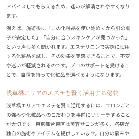
ドバイスしてもらえるため、迷いが解消されやすくなり
ます。
例えば、施術後に「この化粧品を使い始めてから肌の調
子が安定した」「自分に合うスキンケアが見つかった」
という声も多く聞かれます。エステサロンで実際に使用
する化粧品を試し、その効果を実感できることで、不安
や迷いが軽減されるのです。プロのサポートを受けるこ
とで、自信を持って化粧品を選べるようになります。
浅草橋エリアのエステを賢く活用する秘訣
浅草橋エリアでエステを賢く活用するには、サロンごと
の強みや化粧品へのこだわりを事前にリサーチすること
が大切です。東京都台東区は美容サロンが多く、各店が
独自の施術やアイテムを提供しています。自分の悩みや