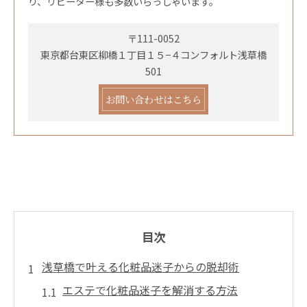
り、リピーター様も多数いらっしゃいます。
〒111-0052
東京都台東区柳橋１丁目１５−４コンフォルト浅草橋
501
お問い合わせはこちら
目次
浅草橋で叶える化粧品迷子からの脱却術
エステで化粧品迷子を解消する方法