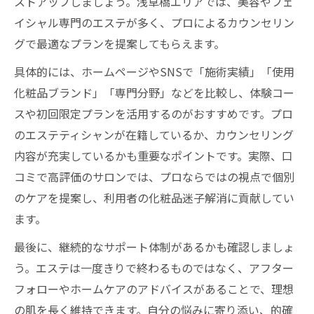
ストアップしましょう。浅草橋エリアでは、美容やフェ
イシャル専門のエステが多く、プロによるカウンセリン
グで最適なプランを提案してもらえます。
具体的には、ホームページやSNSで「施術実績」「使用
化粧品ブランド」「専門分野」などを比較し、体験コー
スや初回限定プランを活用するのがおすすめです。プロ
のエステティシャンが在籍しているか、カウンセリング
内容が充実しているかも重要なポイントです。実際、口
コミで高評価のサロンでは、プロならではの視点で個別
のケアを提案し、利用者の化粧品迷子解消に貢献してい
ます。
最後に、継続的なサポート体制があるかも確認しましょ
う。エステは一度きりで終わるものではなく、アフター
フォローやホームケアのアドバイスがあることで、理想
の肌を長く維持できます。自分の悩みに寄り添い、的確