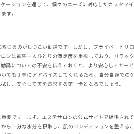
個別対応が可能なサロンの魅力
ニケーションを通じて、個々のニーズに対応したカスタマ
エステ体験を充実させるためのサロン選び
きます。
初めてのエステで安心するための知識と準備
エステ初心者が知っておくべき基本情報
施術前後のケアで肌を守る方法
に感じるのがしつこい勧誘です。しかし、プライベートサ
不安を解消するための初回カウンセリングの活用
サロンは顧客一人ひとりの満足度を重視しており、リラッ
初体験で起こり得るトラブルとその対策
、勧誘についての不安を伝えておくと、より安心してサー
ついても丁寧にアドバイスしてくれるため、自分自身での
エステサロンでのマナーと心得
払拭し、安心して美を追求する第一歩となるでしょう。
プロのアドバイスを最大限に活用する方法
エステサロン選びのポイント口コミと評判の重要性
信頼できる口コミサイトの選び方
評判の良いサロンの共通点
に重要です。まず、エステサロンの公式サイトで提供され
日から十分な水分を摂取し、肌のコンディションを整える
口コミを活用したサロン選びのコツ