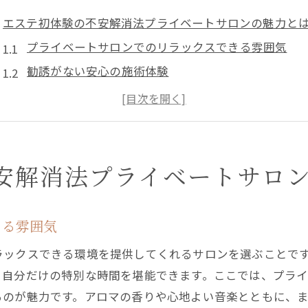
エステ初体験の不安解消法プライベートサロンの魅力と
プライベートサロンでのリラックスできる雰囲気
勧誘がない安心の施術体験
エステ前に知っておくべき準備方法
信頼できるサロン選びのポイント
プライベートサロンの特別なサービスを活用する
エステ後のケアで効果を最大化する方法
安解消法プライベートサロ
勧誘なしのエステ体験プライベートサロンの選び方
口コミを活用して信頼度の高いサロンを見つける
きる雰囲気
プライベートサロンの特徴を比較する
ラックスできる環境を提供してくれるサロンを選ぶことで
初回カウンセリングで注意すべきポイント
く自分だけの特別な時間を堪能できます。ここでは、プラ
施術者の資格と経験を確認する重要性
るのが魅力です。アロマの香りや心地よい音楽とともに、