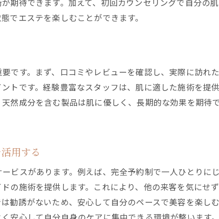
術が期待できます。加えて、初回カウンセリングで自分の
実際の体験談から学ぶエステ選び
状態でエステを楽しむことができます。
ネガティブな口コミの見極め方
評判だけでなく自分の直感も大切に
プライベートサロンでのエステ体験安心の秘訣公開
重要です。まず、口コミやレビューを確認し、実際に訪れ
プライベートサロンの特別な魅力とは
イントです。経験豊富なスタッフは、肌に適した施術を提
個別対応で叶える理想の施術
。天然成分を含む製品は肌に優しく、長期的な効果を期待
勧誘がないための秘密
サロンスタッフとの信頼関係を築く方法
安心して通えるサロンを見つけるコツ
を活用する
プライベートサロンでの施術後の効果的なケア
サービスがあります。例えば、完全予約制で一人ひとりに
エステ初体験成功の鍵信頼できるサロンの見つけ方
イドの施術を提供します。これにより、他の来客を気にせ
信頼できるサロン選びの基準
では勧誘がないため、安心して自分のペースで美容を楽し
初回訪問時に確認すべきポイント
よく安心して自分自身のケアに集中できる環境が整います