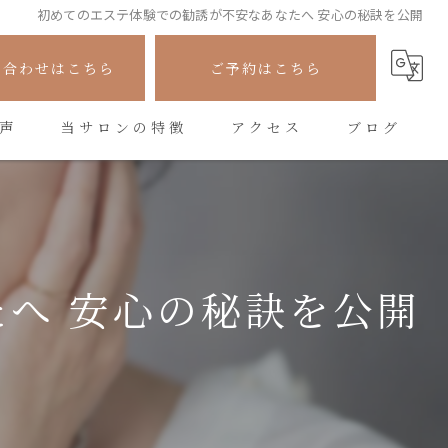
初めてのエステ体験での勧誘が不安なあなたへ 安心の秘訣を公開
い合わせはこちら
ご予約はこちら
声
当サロンの特徴
アクセス
ブログ
フェイシャル
コラム
シワ
たるみ
へ 安心の秘訣を公開
美容
悩み