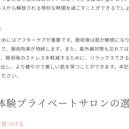
安心できるサロンの見分け方
レスから解放される特別な時間を過ごすことができるでし
長く通えるサロンを見つけるコツ
信頼できる施術者を選ぶ理由
法
エステサロンとの信頼関係の築き方
ためにはアフターケアが重要です。施術後は肌が敏感にな
勧誘されないエステ体験プライベートサロンの利点
とで、施術効果が持続します。また、紫外線対策も忘れて
プライベートサロンの勧誘なしの理由
に、施術後のストレスを軽減するために、リラックスでき
顧客第一のサービス体制
き出し、より健やかで美しい肌を保つことができます。本
ください。
リラックスできる施術環境の提供
特別なニーズに応えるプライベートサロン
安心して継続できるサロン選び
体験プライベートサロンの
満足度の高い体験をもたらすプライベートサロンの
安心して楽しむ初めてのエステ体験の心得
を見つける
エステ前の心構えと準備