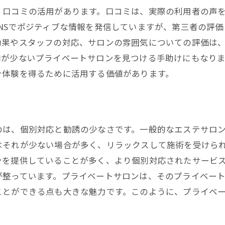
、口コミの活用があります。口コミは、実際の利用者の声
初体験を成功させるための心掛け
NSでポジティブな情報を発信していますが、第三者の評
不安を和らげるコミュニケーションの重要性
効果やスタッフの対応、サロンの雰囲気についての評価は
効果を実感するための施術前後のケア
誘が少ないプライベートサロンを見つける手助けにもなり
エステを楽しむ心の余裕を持つ方法
テ体験を得るために活用する価値があります。
リピーターになるためのポイント
のは、個別対応と勧誘の少なさです。一般的なエステサロ
はそれが少ない場合が多く、リラックスして施術を受けら
ンを提供していることが多く、より個別対応されたサービ
が整っています。プライベートサロンは、そのプライベー
ことができる点も大きな魅力です。このように、プライベ