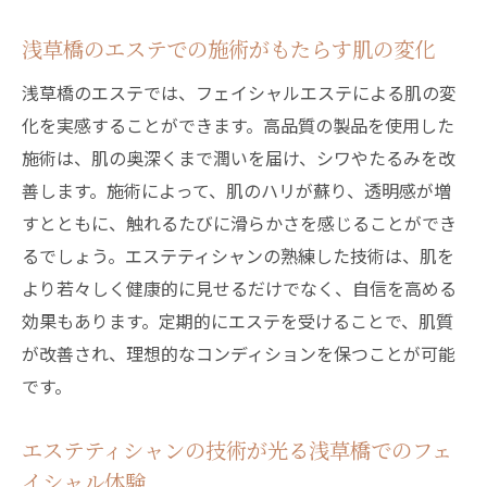
エステ
浅草橋のエステでの施術がもたらす肌の変化
エステティシャンの技術で実現する心地よ
いリラクゼーション
浅草橋のエステでは、フェイシャルエステによる肌の変
肌の再生を促す浅草橋エステの秘密
化を実感することができます。高品質の製品を使用した
施術は、肌の奥深くまで潤いを届け、シワやたるみを改
エステで心身のバランスを整える方法
善します。施術によって、肌のハリが蘇り、透明感が増
フェイシャルエステでストレス解消浅草橋での
すとともに、触れるたびに滑らかさを感じることができ
特別な体験
るでしょう。エステティシャンの熟練した技術は、肌を
浅草橋でのフェイシャルエステがもたらす
より若々しく健康的に見せるだけでなく、自信を高める
ストレス軽減効果
効果もあります。定期的にエステを受けることで、肌質
忙しい日常から解放されるエステの魅力
が改善され、理想的なコンディションを保つことが可能
エステで心の安らぎを得る浅草橋のスポッ
です。
ト
ストレスを和らげる浅草橋のフェイシャル
エステティシャンの技術が光る浅草橋でのフェ
エステ
イシャル体験