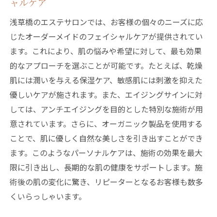
ャルケア
エステで肌奥深くに潤いを与える浅草橋の施術
浅草橋のエステサロンでは、お客様の個々のニーズに応
の秘密
じたオーダーメイドのフェイシャルケアが提供されてい
浅草橋のエステで得られる肌の潤い効果
ます。これにより、肌の悩みや希望に対して、最も効果
エステティシャンの技術で肌に潤いを与え
的なアプローチを選ぶことが可能です。たとえば、乾燥
る方法
肌には潤いを与える保湿ケア、敏感肌には刺激を抑えた
エステで体感する肌の水分保持力の向上
優しいケアが施されます。また、エイジングサインに対
しては、アンチエイジングを目的とした特別な施術が用
浅草橋のエステサロンが提供する潤いケア
意されています。さらに、オーガニック製品を使用する
肌の内部から潤うエステ施術の仕組み
ことで、肌に優しく自然な美しさを引き出すことができ
エステで肌の潤いを最大限に引き出すポイ
ます。このようなパーソナルケアは、施術の効果を最大
ント
限に引き出し、長期的な肌の健康をサポートします。施
浅草橋のフェイシャルエステで新たな美を追求
術後の肌の変化に驚き、リピーターとなるお客様も数多
する方法
くいらっしゃいます。
エステがもたらす新しい美しさの発見