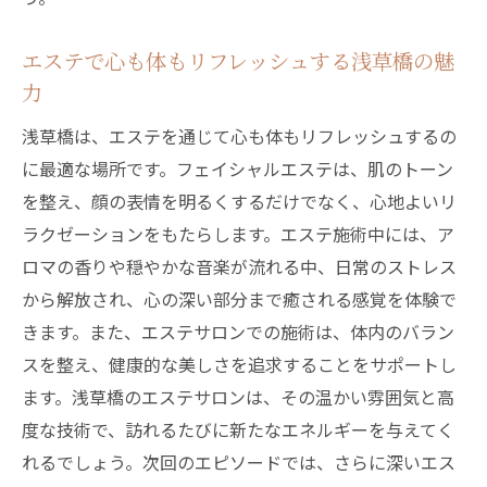
エステがもたらす多面的な美容効果
エステで得られる心身のバランスとその効
エステで心も体もリフレッシュする浅草橋の魅
果
力
浅草橋でのエステケアの取り入れ方
浅草橋は、エステを通じて心も体もリフレッシュするの
エステで多面的な効果を最大限活用する方
に最適な場所です。フェイシャルエステは、肌のトーン
法
を整え、顔の表情を明るくするだけでなく、心地よいリ
浅草橋のフェイシャルエステが提供する心身の
ラクゼーションをもたらします。エステ施術中には、ア
バランス改善
ロマの香りや穏やかな音楽が流れる中、日常のストレス
フェイシャルエステがもたらす心身の調和
から解放され、心の深い部分まで癒される感覚を体験で
きます。また、エステサロンでの施術は、体内のバラン
エステで心身のバランスを整える具体的な
スを整え、健康的な美しさを追求することをサポートし
方法
ます。浅草橋のエステサロンは、その温かい雰囲気と高
浅草橋のエステで実感する心地よいバラン
度な技術で、訪れるたびに新たなエネルギーを与えてく
ス
れるでしょう。次回のエピソードでは、さらに深いエス
エステがもたらす心身の変化とその効果