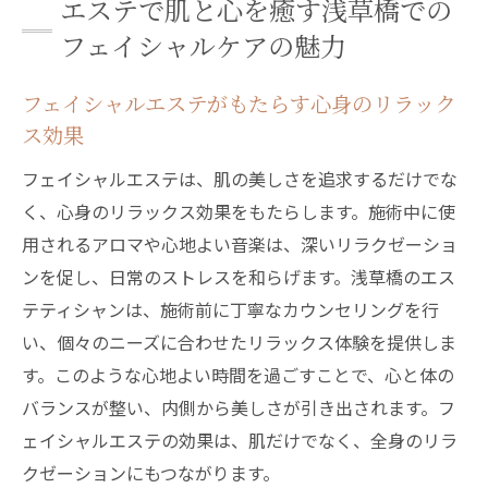
エステで肌と心を癒す浅草橋での
フェイシャル体験
フェイシャルケアの魅力
個々のニーズに応えるオーダーメイドフェ
イシャルケア
フェイシャルエステがもたらす心身のリラック
浅草橋のエステサロンで得られる美容と健
ス効果
康の相乗効果
フェイシャルエステは、肌の美しさを追求するだけでな
エステで心も体もリフレッシュする浅草橋
く、心身のリラックス効果をもたらします。施術中に使
の魅力
用されるアロマや心地よい音楽は、深いリラクゼーショ
浅草橋のエステで実感できる若返り効果とリラ
ンを促し、日常のストレスを和らげます。浅草橋のエス
クゼーション
テティシャンは、施術前に丁寧なカウンセリングを行
肌のハリを実感！浅草橋のエステで得られ
い、個々のニーズに合わせたリラックス体験を提供しま
る若返り効果
す。このような心地よい時間を過ごすことで、心と体の
エステがもたらすリラクゼーションとその
バランスが整い、内側から美しさが引き出されます。フ
持続効果
ェイシャルエステの効果は、肌だけでなく、全身のリラ
若々しさを取り戻す浅草橋のフェイシャル
クゼーションにもつながります。