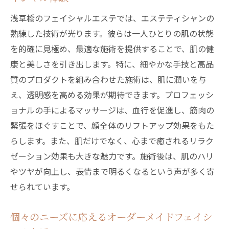
エステが日常に与えるリラクゼーションの
浅草橋のフェイシャルエステでは、エステティシャンの
影響
熟練した技術が光ります。彼らは一人ひとりの肌の状態
浅草橋でのエステ体験がもたらす心の変化
を的確に見極め、最適な施術を提供することで、肌の健
浅草橋でのオーダーメイドフェイシャルエステ
康と美しさを引き出します。特に、細やかな手技と高品
で肌が蘇る
質のプロダクトを組み合わせた施術は、肌に潤いを与
一人ひとりに合わせたエステ施術の効果
え、透明感を高める効果が期待できます。プロフェッシ
ョナルの手によるマッサージは、血行を促進し、筋肉の
肌の変化を実感！オーダーメイドフェイシ
緊張をほぐすことで、顔全体のリフトアップ効果をもた
ャルの魅力
らします。また、肌だけでなく、心まで癒されるリラク
浅草橋で人気のオーダーメイドケアとは
ゼーション効果も大きな魅力です。施術後は、肌のハリ
肌の悩みを解決するためのエステティック
やツヤが向上し、表情まで明るくなるという声が多く寄
アプローチ
せられています。
エステで実感する肌の再生と若返り
オーダーメイドエステで浅草橋の魅力を実
個々のニーズに応えるオーダーメイドフェイシ
感