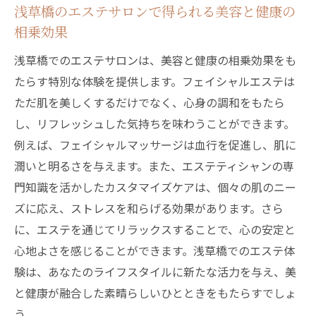
エステで体感する美の変化とその効果
浅草橋のエステサロンで得られる美容と健康の
浅草橋でのフェイシャルエステがもたらす
相乗効果
美しさ
浅草橋でのエステサロンは、美容と健康の相乗効果をも
エステティシャンの技術で美を追求する方
たらす特別な体験を提供します。フェイシャルエステは
法
ただ肌を美しくするだけでなく、心身の調和をもたら
浅草橋のエステサロンで新たな自分に出会
し、リフレッシュした気持ちを味わうことができます。
う
例えば、フェイシャルマッサージは血行を促進し、肌に
エステで得られる美の追及とその未来
潤いと明るさを与えます。また、エステティシャンの専
門知識を活かしたカスタマイズケアは、個々の肌のニー
エステの多面的効果を最大限に引き出す浅草橋
ズに応え、ストレスを和らげる効果があります。さら
でのケア
に、エステを通じてリラックスすることで、心の安定と
フェイシャルエステの多面的な効果とその
心地よさを感じることができます。浅草橋でのエステ体
実感
験は、あなたのライフスタイルに新たな活力を与え、美
浅草橋のエステサロンで得られる総合的な
と健康が融合した素晴らしいひとときをもたらすでしょ
ケア
う。