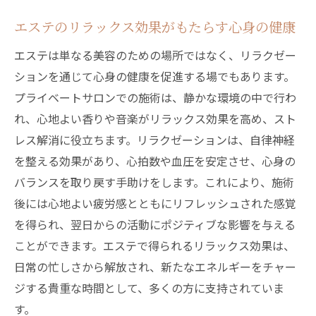
エステによる肌コンディションの改善
エステのリラックス効果がもたらす心身の健康
心身に働きかける施術の特徴
エステは単なる美容のための場所ではなく、リラクゼー
エステティシャンの技術が生む変化
ションを通じて心身の健康を促進する場でもあります。
個別対応で得られる美容効果とは
プライベートサロンでの施術は、静かな環境の中で行わ
エステ体験が心に与えるポジティブな影響
れ、心地よい香りや音楽がリラックス効果を高め、スト
レス解消に役立ちます。リラクゼーションは、自律神経
日常に取り入れるエステの効果的利用法
を整える効果があり、心拍数や血圧を安定させ、心身の
肌トラブル解消に最適なエステのプライベート
バランスを取り戻す手助けをします。これにより、施術
体験とは
後には心地よい疲労感とともにリフレッシュされた感覚
肌トラブルの原因とエステでの対策
を得られ、翌日からの活動にポジティブな影響を与える
プライベートサロンでの特別施術の効果
ことができます。エステで得られるリラックス効果は、
エステで肌の健康を維持する方法
日常の忙しさから解放され、新たなエネルギーをチャー
オーダーメイド施術での変化実感
ジする貴重な時間として、多くの方に支持されていま
プライベートサロンでの個別対応の重要性
す。