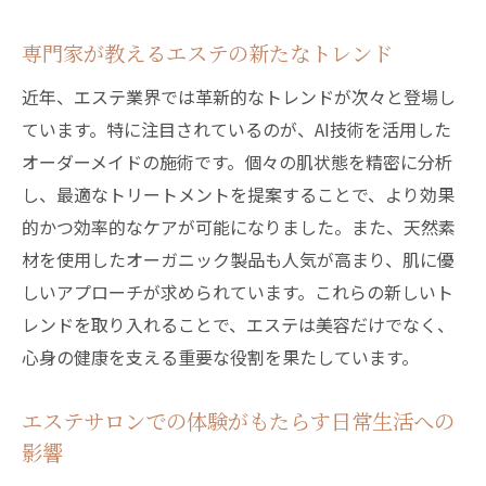
エステによる肌トラブル改善の実例
専門家が教えるエステの新たなトレンド
エステで心身ともにリフレッシュするプライベ
ートサロンの魅力
近年、エステ業界では革新的なトレンドが次々と登場し
ています。特に注目されているのが、AI技術を活用した
心身の緊張を解きほぐすエステ施術
オーダーメイドの施術です。個々の肌状態を精密に分析
エステでのリフレッシュ効果に注目
し、最適なトリートメントを提案することで、より効果
心と肌を癒やすプライベートサロンの利点
的かつ効率的なケアが可能になりました。また、天然素
エステサロンでのリラクゼーションの実践
材を使用したオーガニック製品も人気が高まり、肌に優
日常のストレスをエステでリセットする
しいアプローチが求められています。これらの新しいト
エステの魅力を体感するためのヒント
レンドを取り入れることで、エステは美容だけでなく、
心身の健康を支える重要な役割を果たしています。
エステサロンでの体験がもたらす日常生活への
影響