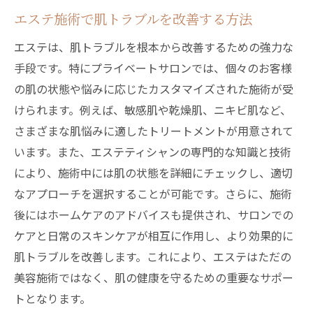
専門家が語るエステでの心のリフレッシュ
エステ施術で肌トラブルを改善する方法
方法
エステは、肌トラブルを根本から改善するための強力な
肌ケアとリラクゼーションの相乗効果
手段です。特にプライベートサロンでは、個々のお客様
エステがもたらす長期的な肌の変化
の肌の状態や悩みに応じたカスタマイズされた施術が受
エステサロンで味わう特別なリラクゼーション
けられます。例えば、敏感肌や乾燥肌、ニキビ肌など、
とケア
さまざまな肌悩みに適したトリートメントが用意されて
エステサロンでの時間の過ごし方
います。また、エステティシャンの専門的な知識と技術
特別なケアで肌を磨く方法
により、施術中には肌の状態を詳細にチェックし、適切
なアプローチを選択することが可能です。さらに、施術
リラクゼーションの深い効果を体感する
後にはホームケアのアドバイスも提供され、サロンでの
エステトリートメントの選択肢とその効果
ケアと日常のスキンケアが相互に作用し、より効果的に
プライベート空間で心を開放するコツ
肌トラブルを改善します。これにより、エステはただの
日頃のストレスを解き放つエステの魅力
美容施術ではなく、肌の健康を守るための重要なサポー
プライベートサロンでのエステがもたらす肌と
トとなります。
心の変化