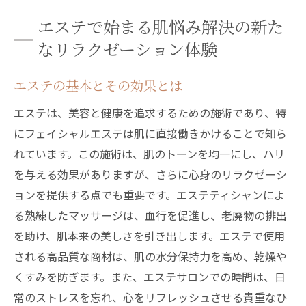
健康
エステで始まる肌悩み解決の新た
専門家が教えるエステの新たなトレンド
なリラクゼーション体験
エステサロンでの体験がもたらす日常生活
への影響
エステの基本とその効果とは
プライベートサロンで叶えるオーダーメイドの
エステは、美容と健康を追求するための施術であり、特
エステ体験
にフェイシャルエステは肌に直接働きかけることで知ら
個々の肌状態に合わせたカスタマイズケア
れています。この施術は、肌のトーンを均一にし、ハリ
プライベートサロンのメリットと魅力
を与える効果がありますが、さらに心身のリラクゼーシ
エステティシャンによる丁寧なカウンセリ
ョンを提供する点でも重要です。エステティシャンによ
ング
る熟練したマッサージは、血行を促進し、老廃物の排出
を助け、肌本来の美しさを引き出します。エステで使用
オーダーメイド施術で得られる効果とは
される高品質な商材は、肌の水分保持力を高め、乾燥や
プライベートエステでの特別なリラクゼー
くすみを防ぎます。また、エステサロンでの時間は、日
ション
常のストレスを忘れ、心をリフレッシュさせる貴重なひ
お客様のニーズに応える施術の展望