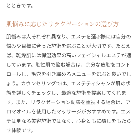
とときです。
エステのプライベートサロンで心と肌を満たす
至福の時間
肌悩みに応じたリラクゼーションの選び方
リラックスできるプライベート空間の魅力
肌悩みは人それぞれ異なり、エステを選ぶ際には自分の
エステサロンでの極上ケアで心を癒す
悩みや目標に合った施術を選ぶことが大切です。たとえ
肌に優しいプロダクトの選び方
ば、乾燥肌には保湿効果の高いフェイシャルエステが適
エステ体験がもたらす心理的な影響
しています。脂性肌で悩む場合は、余分な皮脂をコント
エステによる肌の変化を楽しむ方法
ロールし、毛穴を引き締めるメニューを選ぶと良いでし
エステで心身のバランスを保つ秘訣
ょう。カウンセリングでは、エステティシャンが肌の状
態を詳しくチェックし、最適な施術を提案してくれま
肌悩みを解消するエステサロンのリラクゼーシ
す。また、リラクゼーション効果を重視する場合は、ア
ョン効果
ロマオイルを使用したマッサージがおすすめです。エス
肌トラブルに最適な施術とは
テは単なる美容施術ではなく、心身ともに癒しをもたら
エステによるリラックスの科学的根拠
す体験です。
ストレス解消と美容効果の関係性