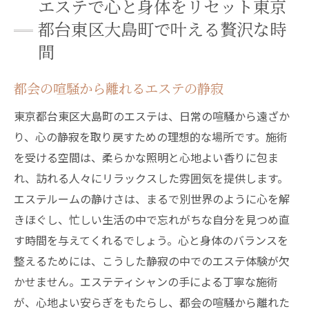
エステで心と身体をリセット東京
東京都台東区大島町での特別なエステ体験
都台東区大島町で叶える贅沢な時
東京都台東区大島町のエステで体験する心身の
間
癒し効果
深いリラクゼーションをもたらす施術
都会の喧騒から離れるエステの静寂
心身のバランスを整える秘訣
東京都台東区大島町のエステは、日常の喧騒から遠ざか
エステが提供する精神的なリフレッシュ
り、心の静寂を取り戻すための理想的な場所です。施術
肌と心の調和を追求するトリートメント
を受ける空間は、柔らかな照明と心地よい香りに包ま
れ、訪れる人々にリラックスした雰囲気を提供します。
エステで得られる内面からの美しさ
エステルームの静けさは、まるで別世界のように心を解
東京都台東区大島町での癒しのエステ
きほぐし、忙しい生活の中で忘れがちな自分を見つめ直
エステの至福体験東京都台東区大島町でのリラ
す時間を与えてくれるでしょう。心と身体のバランスを
ックスの秘訣
整えるためには、こうした静寂の中でのエステ体験が欠
心が解放されるエステの施術
かせません。エステティシャンの手による丁寧な施術
東京都台東区大島町の特別なエステサロン
が、心地よい安らぎをもたらし、都会の喧騒から離れた