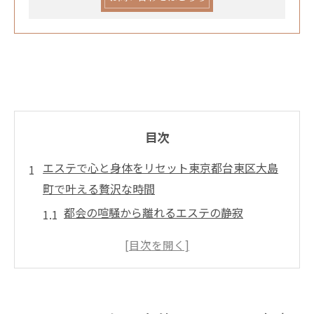
目次
エステで心と身体をリセット東京都台東区大島
町で叶える贅沢な時間
都会の喧騒から離れるエステの静寂
プロの技術で肌が甦る至福の時間
心身のリフレッシュへの第一歩
ストレス解消に特化したエステの魅力
五感を刺激するエステの癒し空間