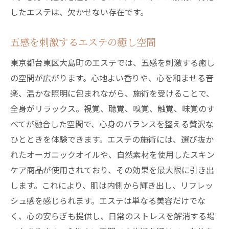
能性
したエステは、欠かせない存在です。
東京都台東区大島町で手に入れるエステの本当
五感を刺激するエステの癒し空間
の価値
エステの持つ本当の価値を再発見
東京都台東区大島町のエステでは、五感を刺激する癒し
の空間が広がります。心地よい香りや、心を和ませる音
東京都台東区大島町のエステが提供する価
楽、温かな照明に包まれながら、施術を受けることで、
値
全身がリラックス。視覚、聴覚、嗅覚、触覚、味覚のす
エステを通じた心と身体の変化
べてが融合した空間で、心身のバランスを整える贅沢な
施術で感じるエステの真の価値
ひとときを体験できます。エステの施術には、選び抜か
エステで日常に変化をもたらす方法
れたオーガニックオイルや、自然素材を使用したスキン
東京都台東区大島町で見つけるエステの魅
ケア商品が使用されており、その効果を最大限に引き出
力
します。これにより、肌は内側から輝き出し、リフレッ
シュ感を感じられます。エステは単なる美容だけでな
く、心の安らぎも提供し、日常のストレスを解消する場