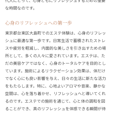
代人にとって、心身ともにリフレッシュするための重要
エステサロンの魅力東京都台東区大島町で心と
な時間なのです。
肌をリフレッシュ
心身のリフレッシュへの第一歩
エステサロンの持つ特別な魅力
東京都台東区大島町のエステで肌が蘇る
東京都台東区大島町でのエステ体験は、心身のリフレッ
エステで心までリフレッシュする秘訣
シュに最適な第一歩です。日常生活で蓄積されたストレ
スや疲労を軽減し、内面的な美しさを引き出すための場
肌に活力を与えるエステのテクニック
所として、多くの人々に愛されています。エステは、た
心地よい空間でのエステ体験の効果
だの美容ケアではなく、心身のトータルケアを目的とし
東京都台東区大島町でのエステサロン探訪
ています。施術によるリラクゼーション効果は、体だけ
東京都台東区大島町でのエステが提供する贅沢
でなく心にも良い影響を与え、日々の生活に新たな活力
なひととき
をもたらします。特に、心地よいアロマや音楽、静かな
非日常を感じるエステの贅沢な時間
空間は、心を落ち着かせ、リフレッシュへと導いてくれ
東京都台東区大島町ならではの特別なエス
るのです。エステでの施術を通じて、心と体の調和を図
テ
ることができ、真のリフレッシュを体感できる瞬間が待