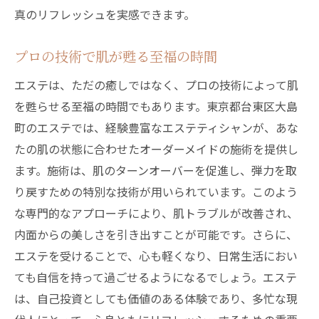
心からリラックスできるエステの秘密
真のリフレッシュを実感できます。
施術中のリラックス音楽と香りの効果
プロの技術で肌が甦る至福の時間
エステで体と心を癒すリラクゼーション技
法
エステは、ただの癒しではなく、プロの技術によって肌
贅沢なひとときを演出するエステ体験
を甦らせる至福の時間でもあります。東京都台東区大島
東京都台東区大島町でのエステ体験がもたらす
町のエステでは、経験豊富なエステティシャンが、あな
美と健康の調和
たの肌の状態に合わせたオーダーメイドの施術を提供し
ます。施術は、肌のターンオーバーを促進し、弾力を取
エステが作り出す美と健康のハーモニー
り戻すための特別な技術が用いられています。このよう
東京都台東区大島町で磨く内外の美しさ
な専門的なアプローチにより、肌トラブルが改善され、
エステの施術で健康的な美しさを追求
内面からの美しさを引き出すことが可能です。さらに、
心身の健康を保つためのエステの役割
エステを受けることで、心も軽くなり、日常生活におい
エステで実感する健康美の相乗効果
ても自信を持って過ごせるようになるでしょう。エステ
東京都台東区大島町におけるエステの新境
は、自己投資としても価値のある体験であり、多忙な現
地