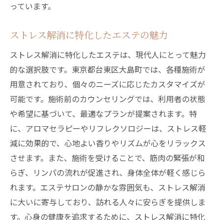
エステで癒される至福のひととき
っています。
エステの贅沢さを体感するためのステップ
ストレス解消に特化したエステの魅力
究極のリラクゼーションを提供するエステ
ストレス解消に特化したエステは、現代人にとって魅力
東京都台東区大島町のエステで心安らぐ時
的な選択肢です。東京都台東区大島町では、各種施術が
間
用意されており、個々のニーズに応じたカスタマイズが
心身のバランスを整える東京都台東区大島町の
可能です。施術前のカウンセリングでは、利用者の状態
エステの効果
や希望に基づいて、最適なプランが提案されます。特
エステで心身の調和を実現
に、アロマセラピーやリフレクソロジーは、ストレス軽
東京都台東区大島町のエステが導く心の平
減に効果的で、心地よい香りやリズムが心をリラックス
穏
させます。また、施術を受けることで、筋肉の緊張が和
体の疲れを癒すエステのチカラ
らぎ、リンパの流れが促進され、身体全体が軽く感じら
心身のバランスを再構築するためのエステ
れます。エステサロンの静かな雰囲気も、ストレス解消
エステで得る健やかな心と身体
に大いに寄与しており、訪れる人々に安らぎを提供しま
東京都台東区大島町でのエステの新たな可
す。心身の健康を追求するために、ストレス解消に特化