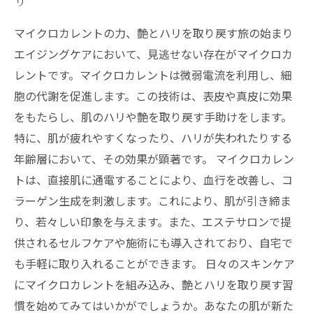
り
マイクロカレントでできる！エステでの実践方
法
マイクロカレントの力、艶とハリを取り戻す旅の始まり
お客様の声：マイクロカレント体験者が語る変
エイジングケアにおいて、見逃せない存在がマイクロカ
化
レントです。マイクロカレントは微弱電流を利用し、細
新しい自分に出会う：マイクロカレントで永遠
胞の代謝を促進します。この技術は、表皮や真皮に効果
の美を手に入れる
をもたらし、肌のハリや艶を取り戻す手助けをします。
特に、肌が疲れやすくなったり、ハリが失われたりする
年齢層において、その効果が顕著です。 マイクロカレン
トは、直接肌に通電することにより、血行を改善し、コ
ラーゲン生成を刺激します。これにより、肌が引き締ま
り、若々しい印象を与えます。また、エステサロンで提
供されるセルフケアや施術にも導入されており、自宅で
も手軽に取り入れることができます。 日々のスキンケア
にマイクロカレントを組み込み、艶とハリを取り戻す習
慣を始めてみてはいかがでしょうか。あなたの肌が新た