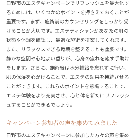
日野市のエステキャンペーンでリフレッシュを最大化す
り
るためには、いくつかのポイントを押さえておくことが
心と体に優しいエステの秘訣
重要です。まず、施術前のカウンセリングをしっかり受
エステでのリラクゼーションの持続方法
けることが大切です。エステティシャンがあなたの肌の
特別な時間を楽しむための心構え
状態や体調を確認し、最適な施術を提案してくれます。
プロフェッショナルな施術で日々の疲れを癒す
また、リラックスできる環境を整えることも重要です。
エステ体験
静かな空間や心地よい香りが、心身の疲れを癒す手助け
プロフェッショナルが施すエステの効果と
をします。さらに、施術後は水分補給を忘れずに行い、
は
肌の保湿を心がけることで、エステの効果を持続させる
ことができます。これらのポイントを意識することで、
日々の疲れを癒すために重要なエステ施術
エステ体験をより充実させ、心と体を新たにリフレッシ
専門的な技術で心身をリフレッシュする
ュすることができるでしょう。
施術者のスキルがもたらす安心感
自分に合った施術を見つけるためのアドバ
キャンペーン参加者の声を集めてみました
イス
日野市のエステキャンペーンに参加した方々の声を集め
エステ施術後のセルフケア方法