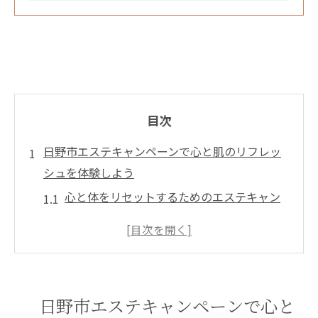
目次
日野市エステキャンペーンで心と肌のリフレッ
シュを体験しよう
心と体をリセットするためのエステキャン
ペーンの概要
日野市で体験できる特別なエステ施術の種
類
リフレッシュを最大化するために知ってお
日野市エステキャンペーンで心と
きたいポイント