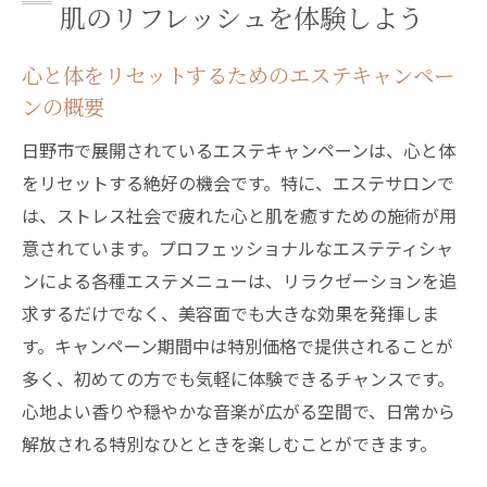
肌のリフレッシュを体験しよう
キャンペーン参加者の声を集めてみました
エステ施術後の効果を長持ちさせる方法
心と体をリセットするためのエステキャンペー
日常生活に取り入れたいエステのヒント
ンの概要
心地よい香りで日常を忘れる日野市のエステの
日野市で展開されているエステキャンペーンは、心と体
魅力
をリセットする絶好の機会です。特に、エステサロンで
香りの力で得られるリラクゼーション効果
は、ストレス社会で疲れた心と肌を癒すための施術が用
日野市エステで使用されるアロマの秘密
意されています。プロフェッショナルなエステティシャ
心地よい香りに包まれて心身を解放する体
ンによる各種エステメニューは、リラクゼーションを追
験
求するだけでなく、美容面でも大きな効果を発揮しま
す。キャンペーン期間中は特別価格で提供されることが
リラックスを促進するエステサロンの雰囲
多く、初めての方でも気軽に体験できるチャンスです。
気づくり
心地よい香りや穏やかな音楽が広がる空間で、日常から
香りで心の安らぎを得る方法
解放される特別なひとときを楽しむことができます。
エステ施術中の香りの選び方