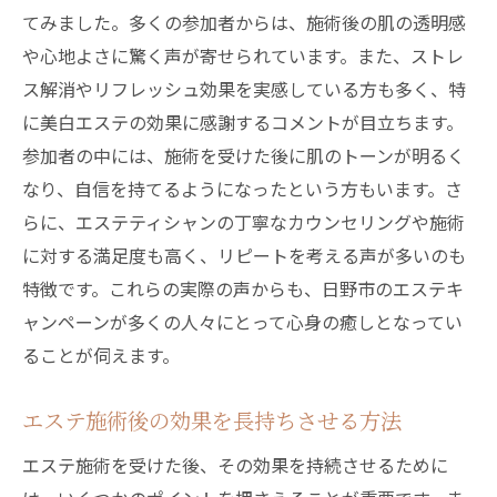
てみました。多くの参加者からは、施術後の肌の透明感
東京都台東区で心身をリフレッシュするエステ
や心地よさに驚く声が寄せられています。また、ストレ
の魅力
ス解消やリフレッシュ効果を実感している方も多く、特
台東区エステの特長と魅力を徹底解説
に美白エステの効果に感謝するコメントが目立ちます。
都会の中のオアシス、台東区のエステサロ
参加者の中には、施術を受けた後に肌のトーンが明るく
ン
なり、自信を持てるようになったという方もいます。さ
心と体をリフレッシュするためのエステ選
らに、エステティシャンの丁寧なカウンセリングや施術
び
に対する満足度も高く、リピートを考える声が多いのも
台東区で人気のエステメニュー
特徴です。これらの実際の声からも、日野市のエステキ
ャンペーンが多くの人々にとって心身の癒しとなってい
疲れた心身を回復させるエステの効果
ることが伺えます。
エステ体験で得られる長期的なリフレッシ
ュ
エステ施術後の効果を長持ちさせる方法
心と肌を癒す美白エステで新たな自分を発見
エステ施術を受けた後、その効果を持続させるために
美白エステがもたらす内面と外見の変化