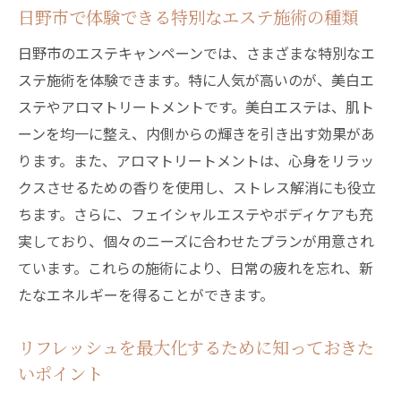
美白エステで内側から輝く肌を手に入れる方法
日野市で体験できる特別なエステ施術の種類
美白エステとは？その効果と施術内容
日野市のエステキャンペーンでは、さまざまな特別なエ
日野市で人気の美白エステプラン
ステ施術を体験できます。特に人気が高いのが、美白エ
内側から美しくなるためのスキンケアテク
ステやアロマトリートメントです。美白エステは、肌ト
ニック
ーンを均一に整え、内側からの輝きを引き出す効果があ
美白エステの効果を最大限に引き出す習慣
ります。また、アロマトリートメントは、心身をリラッ
肌のトーンを均一にする食生活の提案
クスさせるための香りを使用し、ストレス解消にも役立
美白エステ体験の流れと注意点
ちます。さらに、フェイシャルエステやボディケアも充
実しており、個々のニーズに合わせたプランが用意され
日野市のエステが提供する特別なリラクゼーシ
ています。これらの施術により、日常の疲れを忘れ、新
ョンタイム
たなエネルギーを得ることができます。
エステ施術で得られるリラクゼーションの
効果
リフレッシュを最大化するために知っておきた
日野市でしか味わえない特別なエステ体験
いポイント
リラクゼーションを深めるための環境づく