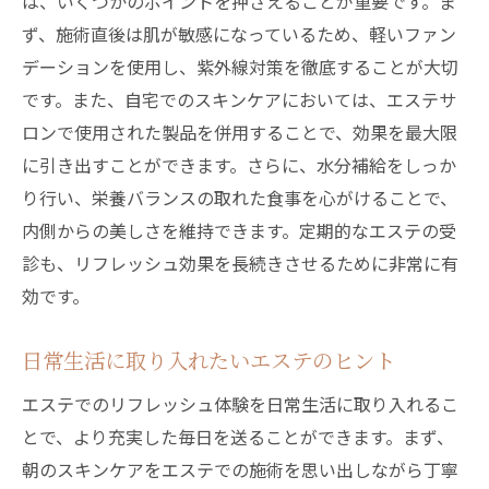
は、いくつかのポイントを押さえることが重要です。ま
新たな自分を見つけるためのエステ体験
ず、施術直後は肌が敏感になっているため、軽いファン
美白エステで自信を取り戻す方法
デーションを使用し、紫外線対策を徹底することが大切
心と肌を癒すアプローチの科学
です。また、自宅でのスキンケアにおいては、エステサ
施術後に感じる変化とその持続性
ロンで使用された製品を併用することで、効果を最大限
美白エステがもたらすポジティブな影響
に引き出すことができます。さらに、水分補給をしっか
日野市のエステがもたらす新たな活力をチェッ
り行い、栄養バランスの取れた食事を心がけることで、
クしよう
内側からの美しさを維持できます。定期的なエステの受
診も、リフレッシュ効果を長続きさせるために非常に有
エステが活力に与える影響とは
効です。
エステ体験が日常生活に活力を与える理由
心と肌にエネルギーをもたらすエステの魅
日常生活に取り入れたいエステのヒント
力
エステでのリフレッシュ体験を日常生活に取り入れるこ
新たな日常をサポートするエステ施術
とで、より充実した毎日を送ることができます。まず、
エステで得た活力を日常に活かす方法
朝のスキンケアをエステでの施術を思い出しながら丁寧
エステが人生に与えるポジティブな変化