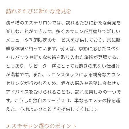
特別感を味わえるエステメニュー
訪れるたびに新たな発見を
施術者との信頼関係が生む体験
エステが提供する新たな価値観
浅草橋のエステサロンでは、訪れるたびに新たな発見を
非日常を感じるエステ空間の魅力
楽しむことができます。多くのサロンが月替りで新しい
メニューや季節限定のサービスを提供しており、常に新
心に残る特別なエステ体験
鮮な体験が待っています。例えば、季節に応じたスペシ
エステ愛好者必見！浅草橋でのエステの選び方
ャルパックや新たな技術を取り入れた施術が登場するこ
初めての方へのエステサロン選びのコツ
ともあり、リピーター客にとっても飽きの来ない仕掛け
口コミからわかるエステサロンの魅力
が満載です。また、サロンスタッフによる親身なカウン
自分に合ったプランの見つけ方
セリングが行われるため、個々の悩みや希望に合わせた
施術内容で選ぶエステのポイント
アドバイスを受けられることも、訪れる楽しみの一つで
エステサロンの雰囲気を重視しよう
す。こうした独自のサービスは、単なるエステの枠を超
エステ選びで大切にしたいこと
えた、心地よいひとときを提供してくれます。
エステサロン選びのポイント