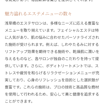
訪れるたびに新たな発見があるエステ
浅草橋の文化とエステの融合
魅力溢れるエステメニューの数々
エステが紡ぐ浅草橋のストーリー
浅草橋のエステサロンは、多様なニーズに応える豊富な
浅草橋のエステサロンで叶う美と癒しの時間
メニューを取り揃えています。フェイシャルエステは特
美しさと癒しを兼ね備えた施術
に人気があり、肌の悩みに合わせたパーソナライズされ
心身のバランスを整えるエステ
た施術が受けられます。例えば、しわやたるみに対する
リフトアップ効果を期待できる施術や、乾燥肌に潤いを
自分へのご褒美に最適な時間
与えるものなど、各サロンが独自のこだわりを持って提
エステで叶える心地よいひととき
供しています。さらに、ボディトリートメントでは、ス
施術後の満足感が高まる理由
トレスや疲労を和らげるリラクゼーションメニューが充
浅草橋ならではの特別な施術
実しており、心身のリフレッシュを目的とした選択肢が
東京都台東区浅草橋のエステが提供する特別な
豊富です。これらの施術は、プロの技術と高品質な商材
体験
を使用して行われるため、安心して美と健康を追求する
際立つ個性を持つエステサロン
ことができます。