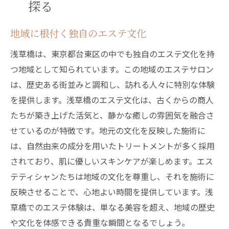
探る
多様なニーズに応えるエステサロン
地域に根付く独自のエステ文化
プロの施術で得られる安心感
台東区ならではの充実したエステ環境
浅草橋は、東京都台東区の中でも独自のエステ文化を持
つ地域として知られています。この地域のエステサロン
心地よさと効果を追求する施術
は、歴史ある街並みと調和し、訪れる人々に特別な体験
選ばれるエステサロンの特徴
を提供します。浅草橋のエステ文化は、古くからの商人
エステ愛好者が集う台東区の魅力
たちが築き上げた活気と、静かな癒しの雰囲気を融合さ
浅草橋のエステサロンで体験できる価格帯の魅
せているのが特徴です。地元の文化を反映した施術に
力
は、自然由来の成分を用いたトリートメントが多く採用
予算に合わせて選べる豊富なプラン
されており、肌に優しいスキンケアが楽しめます。エス
リーズナブルな価格で極上の体験を
テティシャンたちは地域の文化を尊重し、それを施術に
価格以上の価値を提供する施術
反映させることで、心地よい時間を提供しています。浅
コストパフォーマンスの高いエステ
草橋でのエステ体験は、単なる美容を超え、地域の歴史
や文化を体感できる貴重な瞬間となるでしょう。
初めてでも安心の価格設定