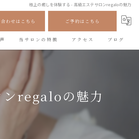
極上の癒しを体験する - 高級エステサロンregaloの魅力
い合わせはこちら
ご予約はこちら
声
当サロンの特徴
アクセス
ブログ
フェイシャル
コラム
シワ
たるみ
regaloの魅力
美容
悩み