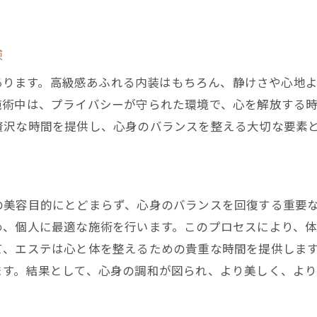
。
エステで実感する美しさとリラクゼーション
施術後の肌の変化と心の安定
験
エステのプロセスがもたらす内外の変化
間にあります。高級感あふれる内装はもちろん、静けさや心
なぜ高級エステがストレス解消に最適なのか
施術中は、プライバシーが守られた環境で、心を解放する
エステが提供する究極のリラクゼーション
贅沢な時間を提供し、心身のバランスを整える大切な要素
心の不安を和らげる施術の力
高級エステで得られる心の浄化
ストレスを軽減するエステの役割
の美容目的にとどまらず、心身のバランスを回復する重要
身体と心を癒す贅沢な時間
め、個人に最適な施術を行います。このプロセスにより、
エステが日常に潤いをもたらす理由
て、エステは心と体を整えるための貴重な時間を提供しま
エステサロンregaloのリラクゼーション体験
ます。結果として、心身の調和が図られ、より美しく、より
エステで味わう心地よいひととき
隠れ家のようなサロンでの贅沢な時間