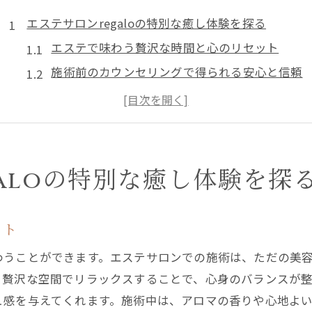
エステサロンregaloの特別な癒し体験を探る
エステで味わう贅沢な時間と心のリセット
施術前のカウンセリングで得られる安心と信頼
regaloならではのオーダーメイド施術の魅力
隠れ家のようなリラックス空間での体験
エステが提供する心身のバランス回復
日常のストレスを忘れる瞬間
aloの特別な癒し体験を探
高級エステで心身をリフレッシュできる理由
エステがもたらす深いリラクゼーション効果
ット
心地よい施術で体験する内なる美の解放
わうことができます。エステサロンでの施術は、ただの美
regaloの高品質なサービスの秘密
、贅沢な空間でリラックスすることで、心身のバランスが
専門的なケアで実現する身体のデトックス
ュ感を与えてくれます。施術中は、アロマの香りや心地よ