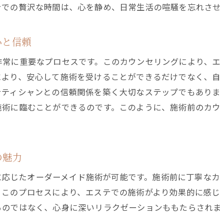
エステが心に与えるリフレッシュ効果
テでの贅沢な時間は、心を静め、日常生活の喧騒を忘れさ
施術後に感じる身体と心の軽やかさ
エステで得られる至福の時間とその魅力
心と信頼
プロフェッショナルな施術がもたらす幸福感
非常に重要なプロセスです。このカウンセリングにより、
リラクゼーション空間での特別な体験
により、安心して施術を受けることができるだけでなく、
エステで心身を整える喜び
テティシャンとの信頼関係を築く大切なステップでもあり
施術中のひとときで感じる安らぎ
施術に臨むことができるのです。このように、施術前のカ
日常の忙しさを忘れるエステの魅力
エステが心に与える癒しのパワー
の魅力
regaloのエステ施術がもたらす美と癒しの秘密
エステティシャンの技術と愛情が織りなす施術
ーズに応じたオーダーメイド施術が可能です。施術前に丁寧な
肌の状態に合わせた個別ケアの効果
。このプロセスにより、エステでの施術がより効果的に感
るのではなく、心身に深いリラクゼーションももたらされ
最新技術と機器を駆使した施術の魅力