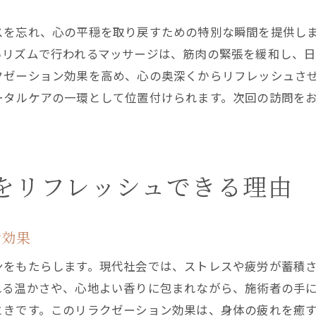
プロの手による癒しの施術
スを忘れ、心の平穏を取り戻すための特別な瞬間を提供し
リラックスできる施術空間の魅力
いリズムで行われるマッサージは、筋肉の緊張を緩和し、
エステで得られる心のリセット
クゼーション効果を高め、心の奥深くからリフレッシュさ
エステがもたらす心身の落ち着き
ータルケアの一環として位置付けられます。次回の訪問を
エステでのカウンセリングがもたらす安心感
施術前の丁寧なヒアリングの重要性
個々のニーズに応えるカウンセリング
をリフレッシュできる理由
エステで安心感を得るプロセス
カウンセリングで施術効果を最大化
ン効果
施術前の信頼構築とその影響
エステ初体験でも安心できる理由
ンをもたらします。現代社会では、ストレスや疲労が蓄積
エステが日常に与える特別なリフレッシュ効果
れる温かさや、心地よい香りに包まれながら、施術者の手
ときです。このリラクゼーション効果は、身体の疲れを癒
エステがもたらす日常への活力