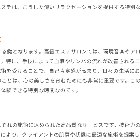
エステは、こうした深いリラクゼーションを提供する特別
施術後に感じる心地よい変化
エステで日々の美しさを保つ方法
エステが心に与えるリセット効果
放
日常生活に役立つエステのリフレッシュ
する鍵となります。高級エステサロンでは、環境音楽やア
エステで得られる持続的な心身のバランス
す。特に、手技によって血液やリンパの流れが改善されるこ
施術を受けることで、自己肯定感が高まり、日々の生活にお
つことは、心の美しさを育むためにも非常に重要です。こ
を体験できる特別な時間なのです。
、それぞれの施術に込められた高品質なサービスです。技術
れにより、クライアントの肌質や状態に最適な施術を提案