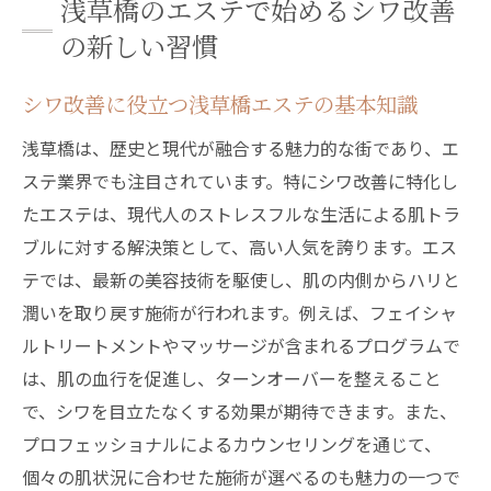
浅草橋のエステで始めるシワ改善
浅草橋のエステで効果的なシワ改善を実現
の新しい習慣
エステのプロが教えるシワ改善のコツ
エステで叶える浅草橋の魅力的なシワケア体験
シワ改善に役立つ浅草橋エステの基本知識
浅草橋で体験するシワケアの最新トレンド
浅草橋は、歴史と現代が融合する魅力的な街であり、エ
魅力的な肌を実現する浅草橋エステの秘密
ステ業界でも注目されています。特にシワ改善に特化し
浅草橋のエステでシワケアの魅力を再発見
たエステは、現代人のストレスフルな生活による肌トラ
ブルに対する解決策として、高い人気を誇ります。エス
エステ体験で浅草橋の魅力を満喫する方法
テでは、最新の美容技術を駆使し、肌の内側からハリと
浅草橋エステで叶えるワンランク上のシワ
潤いを取り戻す施術が行われます。例えば、フェイシャ
ケア
ルトリートメントやマッサージが含まれるプログラムで
シワケアに特化した浅草橋エステの魅力
は、肌の血行を促進し、ターンオーバーを整えること
心を軽くする浅草橋エステでシワ改善の第一歩
で、シワを目立たなくする効果が期待できます。また、
を
プロフェッショナルによるカウンセリングを通じて、
初めての浅草橋エステで心を解放
個々の肌状況に合わせた施術が選べるのも魅力の一つで