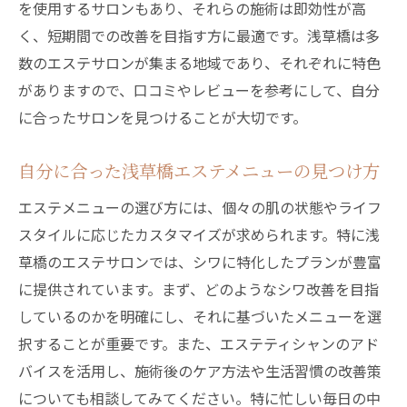
を使用するサロンもあり、それらの施術は即効性が高
エステでリフレッシュする浅草橋の魅力
く、短期間での改善を目指す方に最適です。浅草橋は多
浅草橋でのエステがシワ改善に効果的な理
数のエステサロンが集まる地域であり、それぞれに特色
由
がありますので、口コミやレビューを参考にして、自分
リフレッシュに最適な浅草橋エステの選び
に合ったサロンを見つけることが大切です。
方
シワに悩むあなたに贈る浅草橋エステ体験
自分に合った浅草橋エステメニューの見つけ方
プロの手による浅草橋エステでシワ改善を実感
エステメニューの選び方には、個々の肌の状態やライフ
プロの手技が持つ浅草橋エステの魅力
スタイルに応じたカスタマイズが求められます。特に浅
エステで実感するシワ改善の効果
草橋のエステサロンでは、シワに特化したプランが豊富
プロフェッショナルによる浅草橋エステの
に提供されています。まず、どのようなシワ改善を目指
体験談
しているのかを明確にし、それに基づいたメニューを選
浅草橋エステが提供するシワ改善の実力
択することが重要です。また、エステティシャンのアド
プロの技が生む浅草橋エステの成果
バイスを活用し、施術後のケア方法や生活習慣の改善策
についても相談してみてください。特に忙しい毎日の中
エステ施術で感じるシワ改善の実感