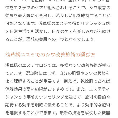
浅草橋のエステルームで感じるシワ改善の効果
慣をエステでのケアと組み合わせることで、シワ改善の
と癒し
効果を最大限に引き出し、若々しい肌を維持することが
可能となります。浅草橋のエステで得たリフレッシュ感
エステルームで体験するシワ改善の効果
を日常生活でも活かし、日々のケアを楽しみながら続け
浅草橋エステで癒しを感じる時間の過ごし
ることが、理想の美肌への一歩となるでしょう。
方
シワ改善と癒しを同時に叶えるエステ施術
浅草橋エステでのシワ改善施術の選び方
浅草橋のエステで心地よい癒しを実感
浅草橋のエステサロンでは、多様なシワ改善施術が揃っ
エステルームでのシワ改善効果の秘密
ています。選ぶ際にはまず、自分の肌質やシワの状態を
浅草橋でのエステ体験がもたらす癒し
よく理解することが重要です。例えば、乾燥肌であれば
シワに悩むあなたに浅草橋エステでリフレッシ
保湿効果の高い施術がおすすめです。また、エステティ
ュの提案
シャンとの事前カウンセリングを通じて、施術の目的や
浅草橋エステでリフレッシュを実感する
期待する効果を明確に伝えることで、より効果的な施術
シワ改善に役立つリフレッシュ方法紹介
を選択することができます。最新の技術を駆使した機器