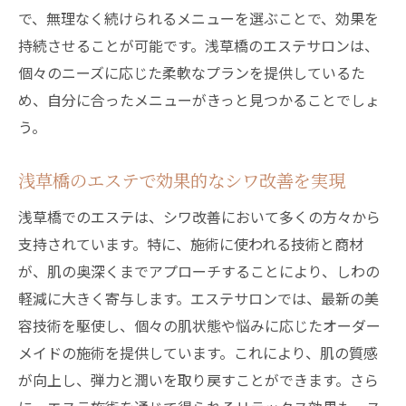
で、無理なく続けられるメニューを選ぶことで、効果を
リラックス空間で浅草橋エステシワケアの贅沢
持続させることが可能です。浅草橋のエステサロンは、
時間
個々のニーズに応じた柔軟なプランを提供しているた
浅草橋のリラックス空間で感じる贅沢時間
め、自分に合ったメニューがきっと見つかることでしょ
エステで過ごす浅草橋の特別な時間
う。
シワケアとリラックスを同時に叶えるエス
テ
浅草橋のエステで効果的なシワ改善を実現
エステの贅沢なひとときで心も体もリフレ
浅草橋でのエステは、シワ改善において多くの方々から
ッシュ
支持されています。特に、施術に使われる技術と商材
浅草橋で叶えるシワケアの贅沢な時間
が、肌の奥深くまでアプローチすることにより、しわの
リラックス空間がもたらすエステの魅力
軽減に大きく寄与します。エステサロンでは、最新の美
容技術を駆使し、個々の肌状態や悩みに応じたオーダー
メイドの施術を提供しています。これにより、肌の質感
が向上し、弾力と潤いを取り戻すことができます。さら