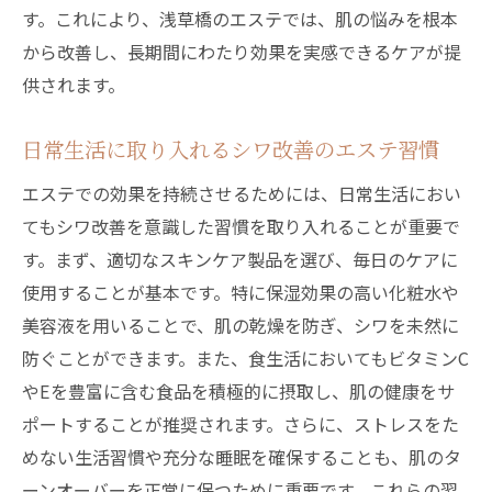
浅草橋エステでシワ改善を始める理由
す。これにより、浅草橋のエステでは、肌の悩みを根本
エステ体験で心身ともにリフレッシュ
から改善し、長期間にわたり効果を実感できるケアが提
浅草橋のエステで迎える新しい自分
供されます。
心を軽くするシワ改善エステの魅力
日常生活に取り入れるシワ改善のエステ習慣
浅草橋エステで理想の肌を手に入れる
エステでの効果を持続させるためには、日常生活におい
東京都台東区浅草橋エステのプロ技術で肌自信
てもシワ改善を意識した習慣を取り入れることが重要で
を取り戻す
す。まず、適切なスキンケア製品を選び、毎日のケアに
浅草橋で体験するプロのシワ改善技術
使用することが基本です。特に保湿効果の高い化粧水や
エステのプロが実現する肌自信の回復
美容液を用いることで、肌の乾燥を防ぎ、シワを未然に
浅草橋エステでプロの技術に驚く理由
防ぐことができます。また、食生活においてもビタミンC
プロフェッショナルな施術で肌の悩みを解
やEを豊富に含む食品を積極的に摂取し、肌の健康をサ
決
ポートすることが推奨されます。さらに、ストレスをた
浅草橋エステで叶える肌自信の復活
めない生活習慣や充分な睡眠を確保することも、肌のタ
プロ技術が織り成す浅草橋のエステ体験
ーンオーバーを正常に保つために重要です。これらの習