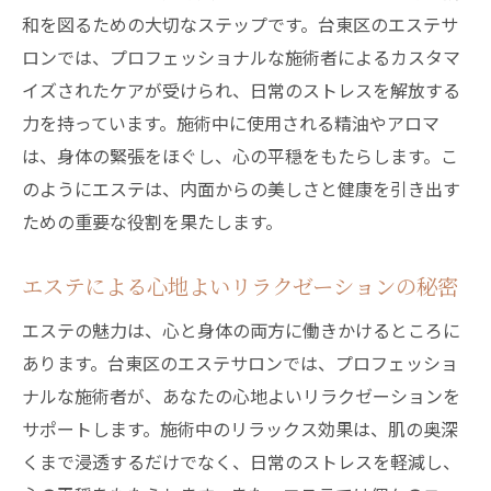
和を図るための大切なステップです。台東区のエステサ
台東区でエステを楽しむ新しい習慣
ロンでは、プロフェッショナルな施術者によるカスタマ
プロフェッショナルな施術が導く台東区の贅沢
イズされたケアが受けられ、日常のストレスを解放する
フェイシャルエステ
力を持っています。施術中に使用される精油やアロマ
専門家によるフェイシャルケアの秘密
は、身体の緊張をほぐし、心の平穏をもたらします。こ
台東区で受けるエステのプロフェッショナ
のようにエステは、内面からの美しさと健康を引き出す
ル技術
ための重要な役割を果たします。
施術者による贅沢なフェイシャル体験
台東区のエステで得られる究極のケア
エステによる心地よいリラクゼーションの秘密
フェイシャルエステで感じる肌の変化
エステの魅力は、心と身体の両方に働きかけるところに
台東区でフェイシャルエステの魅力を再発
あります。台東区のエステサロンでは、プロフェッショ
見
ナルな施術者が、あなたの心地よいリラクゼーションを
台東区エステサロンのフェイシャルケアで自然
サポートします。施術中のリラックス効果は、肌の奥深
美を引き出す
くまで浸透するだけでなく、日常のストレスを軽減し、