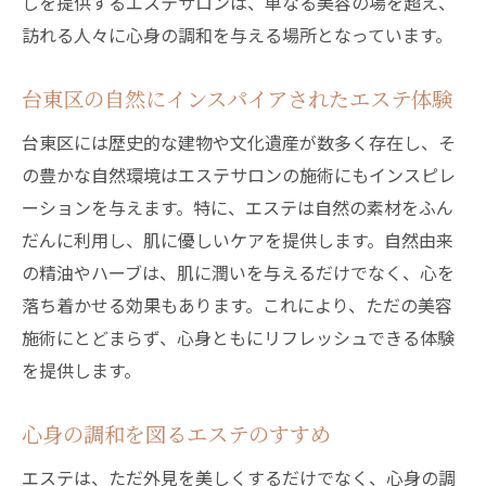
しを提供するエステサロンは、単なる美容の場を超え、
台東区のエステで心地よい時間を
訪れる人々に心身の調和を与える場所となっています。
肌と心をリセットするエステの力
エステによるリラクゼーションの新しい提
台東区の自然にインスパイアされたエステ体験
案
台東区には歴史的な建物や文化遺産が数多く存在し、そ
台東区の癒し空間で心身のバランスを整え
の豊かな自然環境はエステサロンの施術にもインスピレ
る
ーションを与えます。特に、エステは自然の素材をふん
エステで得られる美容と健康の新しい体験を台
だんに利用し、肌に優しいケアを提供します。自然由来
東区で
の精油やハーブは、肌に潤いを与えるだけでなく、心を
エステを通じて健康美を追求する
落ち着かせる効果もあります。これにより、ただの美容
台東区のエステサロンで実感する美容の新
施術にとどまらず、心身ともにリフレッシュできる体験
常識
を提供します。
エステがもたらす健康と美の相乗効果
心身の調和を図るエステのすすめ
台東区のエステで体験する美容革命
エステは、ただ外見を美しくするだけでなく、心身の調
エステが導く美と健康の関係性