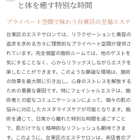
と体を癒す特別な時間
エステによる心地よいリラクゼーションの
秘密
プライベート空間で味わう台東区の至福エステ
台東区のエステで心と体に安らぎを
台東区のエステサロンでは、リラクゼーションと美容の
エステで肌活力を取り戻すカスタマイズフェイ
追求を求める方々に理想的なプライベート空間が提供さ
シャルケアの魅力
れています。完全個室の施術ルームでは、他のゲストを
個々の肌のニーズに応えるエステの技術
気にすることなく、心からリラックスしながらエステを
肌の活力を引き出すプロフェッショナルケ
楽しむことができます。このような静謐な環境は、施術
ア
の効果を最大限に引き出し、心身のストレスを解放する
台東区のエステで得られる美肌効果
ための重要な要因です。特にフェイシャルエステは、施
術者との密なコミュニケーションによって、個々の肌の
エステによる肌のトータルケア方法
悩みに対応したカスタマイズケアが可能となります。施
フェイシャルケアで得る肌の透明感
術を通じて、日常から離れた特別な時間を過ごすこと
台東区のエステで肌に自信を
で、肌だけでなく精神的なリフレッシュも期待できま
東京都台東区のエステで体感する究極のリラク
す。このように、台東区のエステサロンは、来店者のプ