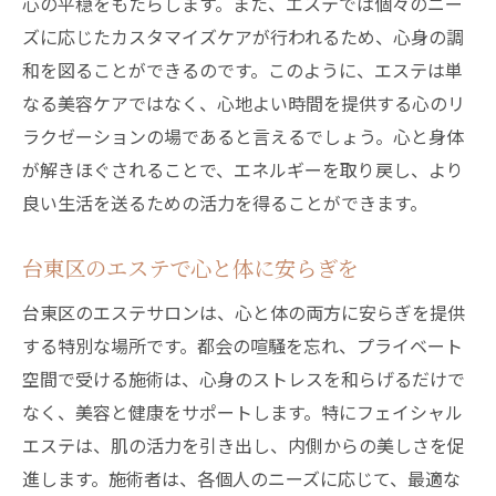
心の平穏をもたらします。また、エステでは個々のニー
自然派エステで叶える美肌の秘訣
ズに応じたカスタマイズケアが行われるため、心身の調
台東区で自然美を引き出すエステの力
和を図ることができるのです。このように、エステは単
エステで実感する肌のナチュラルな輝き
なる美容ケアではなく、心地よい時間を提供する心のリ
フェイシャルケアによる自然美の追求
ラクゼーションの場であると言えるでしょう。心と身体
台東区のエステで内から輝く自然美を
が解きほぐされることで、エネルギーを取り戻し、より
エステが見つけるあなたの自然な美しさ
良い生活を送るための活力を得ることができます。
日常を忘れる台東区のエステで心身をリフレッ
シュ
台東区のエステで心と体に安らぎを
心と体をリセットするエステの魅力
台東区のエステサロンは、心と体の両方に安らぎを提供
台東区で感じる極上のリフレッシュタイム
する特別な場所です。都会の喧騒を忘れ、プライベート
エステで日常の疲れを癒す方法
空間で受ける施術は、心身のストレスを和らげるだけで
なく、美容と健康をサポートします。特にフェイシャル
台東区のエステで心地よいひとときを
エステは、肌の活力を引き出し、内側からの美しさを促
リフレッシュできるエステのひみつ
進します。施術者は、各個人のニーズに応じて、最適な
日常を忘れ心身を癒す台東区のエステ