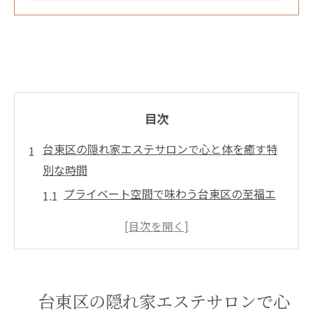
目次
台東区の隠れ家エステサロンで心と体を癒す特
別な時間
プライベート空間で味わう台東区の至福エ
ステ
エステサロンが提供する心の癒しとは
台東区の自然にインスパイアされたエステ
体験
台東区の隠れ家エステサロンで心
心身の調和を図るエステのすすめ