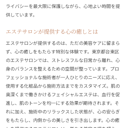
ゼーション
ライバシーを最大限に保護しながら、心地よい時間を提
日常を忘れる台東区の贅沢な癒し空間
供しています。
エステで感じる心身のリフレッシュ効果
専門家によるリラクゼーションのアプロー
エステサロンが提供する心の癒しとは
チ
エステサロンが提供するのは、ただの美容ケアに留まら
台東区で体感するエステのリラクゼーショ
ず、心の癒しをもたらす特別な体験です。東京都台東区
ン
のエステサロンでは、ストレスフルな日常から離れ、心
エステがもたらす心の安定とリフレッシュ
身のバランスを整えるための空間が整っています。プロ
エステで実感するストレス解放の瞬間
フェッショナルな施術者が一人ひとりのニーズに応え、
使用する化粧品から施術方法までをカスタマイズ。肌の
フェイシャルエステでストレスを解放する台東
奥深くまで働きかけるフェイシャルエステは、血行を促
区のプライベート空間
進し、肌のトーンを均一にする効果が期待されます。そ
ストレスからの脱却を目指すフェイシャル
れに加え、施術中のリラックスした状態が、心の安らぎ
ケア
をもたらし、内側からの美しさを引き出します。心の癒
エステサロンで得る心のリフレッシュ