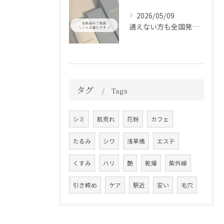
2026/05/09
通えない方も全国発送中📦✨
タグ
Tags
シミ
肌荒れ
花粉
カフェ
たるみ
シワ
浅草橋
エステ
くすみ
ハリ
艶
乾燥
紫外線
引き締め
ケア
駅近
安い
毛穴