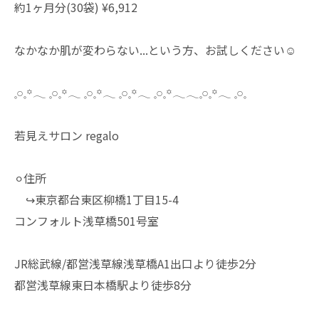
約1ヶ月分(30袋) ¥6,912
なかなか肌が変わらない...という方、お試しください☺️
𓈒𓏸𓈒꙳𓂃 𓈒𓏸𓈒꙳𓂃 𓈒𓏸𓈒꙳𓂃 𓈒𓏸𓈒꙳𓂃 𓈒𓏸𓈒꙳𓂃𓂃𓈒𓏸𓈒꙳𓂃 𓈒𓏸𓈒
若見えサロン regalo
⚪︎住所
↪︎東京都台東区柳橋1丁目15-4
コンフォルト浅草橋501号室
JR総武線/都営浅草線浅草橋A1出口より徒歩2分
都営浅草線東日本橋駅より徒歩8分