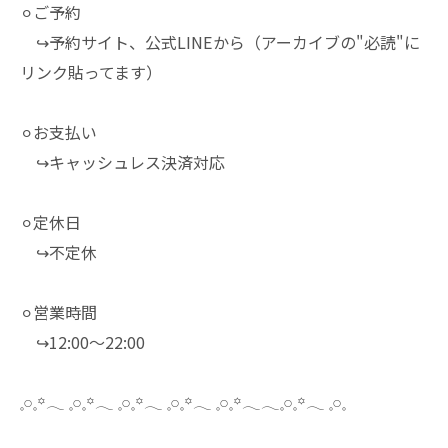
⚪︎ご予約
↪︎予約サイト、公式LINEから（アーカイブの"必読"に
リンク貼ってます）
⚪︎お支払い
↪︎キャッシュレス決済対応
⚪︎定休日
↪︎不定休
⚪︎営業時間
↪︎12:00～22:00
𓈒𓏸𓈒꙳𓂃 𓈒𓏸𓈒꙳𓂃 𓈒𓏸𓈒꙳𓂃 𓈒𓏸𓈒꙳𓂃 𓈒𓏸𓈒꙳𓂃𓂃𓈒𓏸𓈒꙳𓂃 𓈒𓏸𓈒