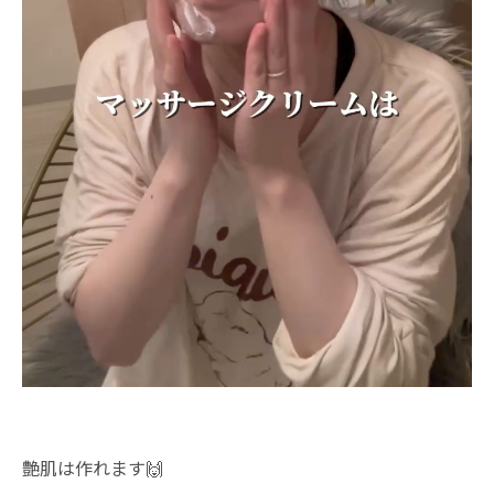
艶肌は作れます🙌