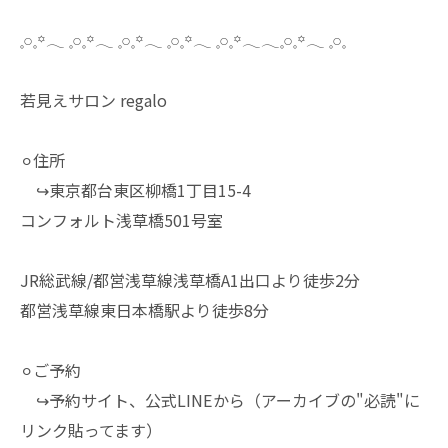
𓈒𓏸𓈒꙳𓂃 𓈒𓏸𓈒꙳𓂃 𓈒𓏸𓈒꙳𓂃 𓈒𓏸𓈒꙳𓂃 𓈒𓏸𓈒꙳𓂃𓂃𓈒𓏸𓈒꙳𓂃 𓈒𓏸𓈒
若見えサロン regalo
⚪︎住所
↪︎東京都台東区柳橋1丁目15-4
コンフォルト浅草橋501号室
JR総武線/都営浅草線浅草橋A1出口より徒歩2分
都営浅草線東日本橋駅より徒歩8分
⚪︎ご予約
↪︎予約サイト、公式LINEから（アーカイブの"必読"に
リンク貼ってます）