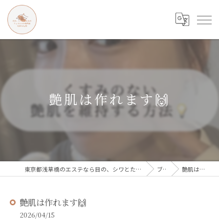
艶肌は作れます🙌
東京都浅草橋のエステなら目の、シワとたるみのフェイシャル専門店 regalo
ブログ
艶肌は作れます🙌
艶肌は作れます🙌
2026/04/15