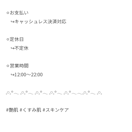
⚪︎お支払い
↪︎キャッシュレス決済対応
⚪︎定休日
↪︎不定休
⚪︎営業時間
↪︎12:00～22:00
𓈒𓏸𓈒꙳𓂃 𓈒𓏸𓈒꙳𓂃 𓈒𓏸𓈒꙳𓂃 𓈒𓏸𓈒꙳𓂃 𓈒𓏸𓈒꙳𓂃𓂃𓈒𓏸𓈒꙳𓂃 𓈒𓏸𓈒
#艶肌 #くすみ肌 #スキンケア