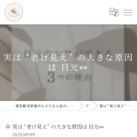
実は “老け見え” の大きな原因
は 目元👀
東京都浅草橋のエステなら目の、シワとたるみのフェイシャル専門店 regalo
ブログ
実は “老け見え” の大きな原因は 目元👀
実は “老け見え” の大きな原因は 目元👀
2025/09/09