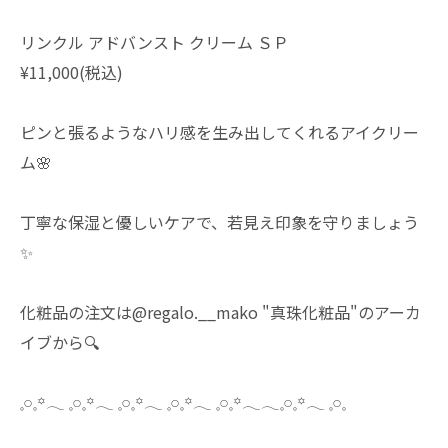
リンクル アドバンスト クリーム ＳＰ
¥11,000(税込)
ピンと張るようなハリ感を生み出してくれるアイクリー
ム🌸
丁寧な保湿と優しいケアで、若見え印象を守りましょう
✨
化粧品の注文は@regalo.__mako "真珠化粧品"のアーカ
イブから🔍
𓈒𓏸𓈒꙳𓂃 𓈒𓏸𓈒꙳𓂃 𓈒𓏸𓈒꙳𓂃 𓈒𓏸𓈒꙳𓂃 𓈒𓏸𓈒꙳𓂃𓂃𓈒𓏸𓈒꙳𓂃 𓈒𓏸𓈒