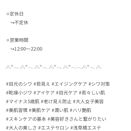
⚪︎定休日
↪︎不定休
⚪︎営業時間
↪︎12:00～22:00
𓈒𓏸𓈒꙳𓂃 𓈒𓏸𓈒꙳𓂃 𓈒𓏸𓈒꙳𓂃 𓈒𓏸𓈒꙳𓂃 𓈒𓏸𓈒꙳𓂃𓂃𓈒𓏸𓈒꙳𓂃 𓈒𓏸𓈒
#目元のシワ #若見え #エイジングケア #シワ対策
#乾燥小ジワ #アイケア #目元ケア #若々しい肌
#マイナス5歳肌 #老け見え防止 #大人女子美容
#美肌習慣 #美肌ケア #潤い肌 #ハリ艶肌
#スキンケアの基本 #美容好きさんと繋がりたい
#大人の美しさ #エステサロン #浅草橋エステ