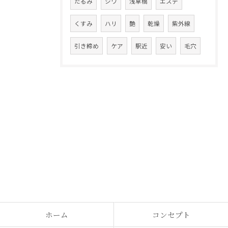
たるみ
シワ
浅草橋
エステ
くすみ
ハリ
艶
乾燥
紫外線
引き締め
ケア
駅近
安い
毛穴
ホーム
コンセプト