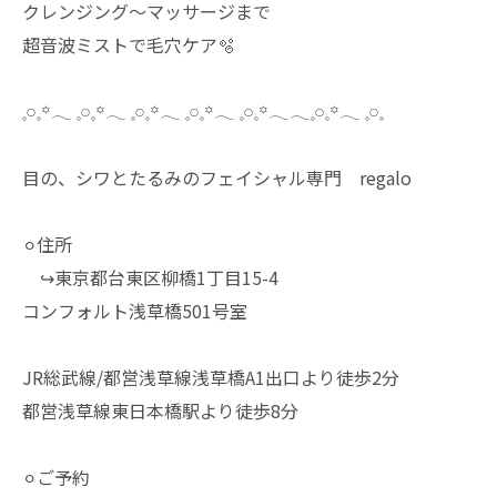
クレンジング〜マッサージまで
超音波ミストで毛穴ケア🫧
𓈒𓏸𓈒꙳𓂃 𓈒𓏸𓈒꙳𓂃 𓈒𓏸𓈒꙳𓂃 𓈒𓏸𓈒꙳𓂃 𓈒𓏸𓈒꙳𓂃𓂃𓈒𓏸𓈒꙳𓂃 𓈒𓏸𓈒
目の、シワとたるみのフェイシャル専門 regalo
⚪︎住所
↪︎東京都台東区柳橋1丁目15-4
コンフォルト浅草橋501号室
JR総武線/都営浅草線浅草橋A1出口より徒歩2分
都営浅草線東日本橋駅より徒歩8分
⚪︎ご予約