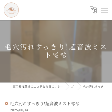
毛穴汚れすっきり!超音波ミス
ト🫧🫧
東京都浅草橋のエステなら目の、シワとたるみのフェイシャル専門店 regalo
ブログ
毛穴汚れすっきり!超音波ミスト🫧🫧
毛穴汚れすっきり!超音波ミスト🫧🫧
2025/08/14