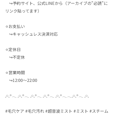
↪︎予約サイト、公式LINEから（アーカイブの"必読"に
リンク貼ってます）
⚪︎お支払い
↪︎キャッシュレス決済対応
⚪︎定休日
↪︎不定休
⚪︎営業時間
↪︎12:00～22:00
𓈒𓏸𓈒꙳𓂃 𓈒𓏸𓈒꙳𓂃 𓈒𓏸𓈒꙳𓂃 𓈒𓏸𓈒꙳𓂃 𓈒𓏸𓈒꙳𓂃𓂃𓈒𓏸𓈒꙳𓂃 𓈒𓏸𓈒
#毛穴ケア #毛穴汚れ #超音波ミスト #ミスト #スチーム