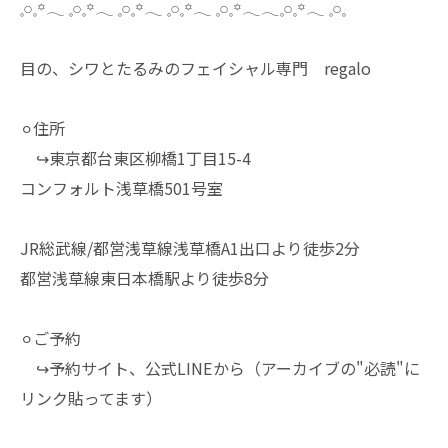
𓈒𓏸𓈒꙳𓂃 𓈒𓏸𓈒꙳𓂃 𓈒𓏸𓈒꙳𓂃 𓈒𓏸𓈒꙳𓂃 𓈒𓏸𓈒꙳𓂃𓂃𓈒𓏸𓈒꙳𓂃 𓈒𓏸𓈒
目の、シワとたるみのフェイシャル専門 regalo
⚪︎住所
↪︎東京都台東区柳橋1丁目15-4
コンフォルト浅草橋501号室
JR総武線/都営浅草線浅草橋A1出口より徒歩2分
都営浅草線東日本橋駅より徒歩8分
⚪︎ご予約
↪︎予約サイト、公式LINEから（アーカイブの"必読"に
リンク貼ってます）