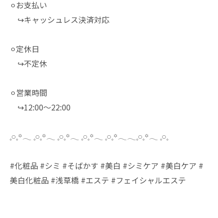
⚪︎お支払い
↪︎キャッシュレス決済対応
⚪︎定休日
↪︎不定休
⚪︎営業時間
↪︎12:00～22:00
𓈒𓏸𓈒꙳𓂃 𓈒𓏸𓈒꙳𓂃 𓈒𓏸𓈒꙳𓂃 𓈒𓏸𓈒꙳𓂃 𓈒𓏸𓈒꙳𓂃𓂃𓈒𓏸𓈒꙳𓂃 𓈒𓏸𓈒
#化粧品 #シミ #そばかす #美白 #シミケア #美白ケア #
美白化粧品 #浅草橋 #エステ #フェイシャルエステ