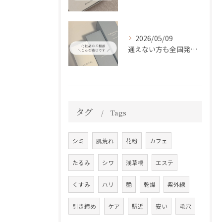
2026/05/09
通えない方も全国発送中📦✨
タグ
Tags
シミ
肌荒れ
花粉
カフェ
たるみ
シワ
浅草橋
エステ
くすみ
ハリ
艶
乾燥
紫外線
引き締め
ケア
駅近
安い
毛穴