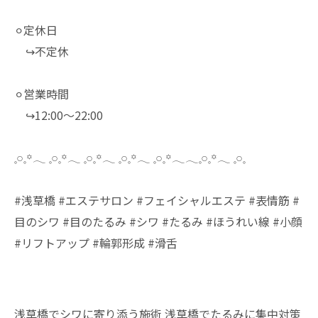
⚪︎定休日
↪︎不定休
⚪︎営業時間
↪︎12:00～22:00
𓈒𓏸𓈒꙳𓂃 𓈒𓏸𓈒꙳𓂃 𓈒𓏸𓈒꙳𓂃 𓈒𓏸𓈒꙳𓂃 𓈒𓏸𓈒꙳𓂃𓂃𓈒𓏸𓈒꙳𓂃 𓈒𓏸𓈒
#浅草橋 #エステサロン #フェイシャルエステ #表情筋 #
目のシワ #目のたるみ #シワ #たるみ #ほうれい線 #小顔
#リフトアップ #輪郭形成 #滑舌
浅草橋でシワに寄り添う施術
浅草橋でたるみに集中対策