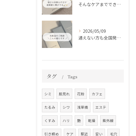
そんなケアまでできるの！？
2026/05/09
通えない方も全国発送中📦✨
タグ
Tags
シミ
肌荒れ
花粉
カフェ
たるみ
シワ
浅草橋
エステ
くすみ
ハリ
艶
乾燥
紫外線
引き締め
ケア
駅近
安い
毛穴