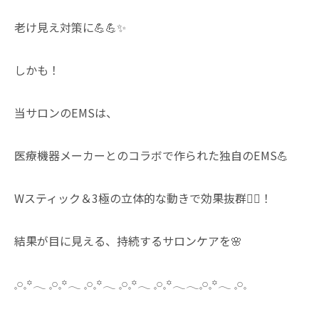
老け見え対策に💪💪✨
しかも！
当サロンのEMSは、
医療機器メーカーとのコラボで作られた独自のEMS💪
Wスティック＆3極の立体的な動きで効果抜群🙆‍♀️！
結果が目に見える、持続するサロンケアを🌸
𓈒𓏸𓈒꙳𓂃 𓈒𓏸𓈒꙳𓂃 𓈒𓏸𓈒꙳𓂃 𓈒𓏸𓈒꙳𓂃 𓈒𓏸𓈒꙳𓂃𓂃𓈒𓏸𓈒꙳𓂃 𓈒𓏸𓈒