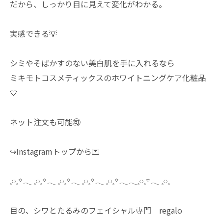
だから、しっかり目に見えて変化がわかる。
実感できる💡
シミやそばかすのない美白肌を手に入れるなら
ミキモトコスメティックスのホワイトニングケア化粧品
🤍
ネット注文も可能🉑
↪︎Instagramトップから💌
𓈒𓏸𓈒꙳𓂃 𓈒𓏸𓈒꙳𓂃 𓈒𓏸𓈒꙳𓂃 𓈒𓏸𓈒꙳𓂃 𓈒𓏸𓈒꙳𓂃𓂃𓈒𓏸𓈒꙳𓂃 𓈒𓏸𓈒
目の、シワとたるみのフェイシャル専門 regalo