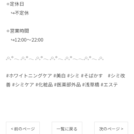
⚪︎定休日
↪︎不定休
⚪︎営業時間
↪︎12:00～22:00
𓈒𓏸𓈒꙳𓂃 𓈒𓏸𓈒꙳𓂃 𓈒𓏸𓈒꙳𓂃 𓈒𓏸𓈒꙳𓂃 𓈒𓏸𓈒꙳𓂃𓂃𓈒𓏸𓈒꙳𓂃 𓈒𓏸𓈒
#ホワイトニングケア #美白 #シミ #そばかす #シミ改
善 #シミケア #化粧品 #医薬部外品 #浅草橋 #エステ
< 前のページ
一覧に戻る
次のページ >