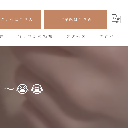
い合わせはこちら
ご予約はこちら
声
当サロンの特徴
アクセス
ブログ
フェイシャル
コラム
シワ
たるみ
😭😭
美容
悩み