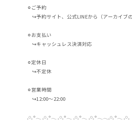
⚪︎ご予約
↪︎予約サイト、公式LINEから（アーカイブ
⚪︎お支払い
↪︎キャッシュレス決済対応
⚪︎定休日
↪︎不定休
⚪︎営業時間
↪︎12:00～22:00
𓈒𓏸𓈒꙳𓂃 𓈒𓏸𓈒꙳𓂃 𓈒𓏸𓈒꙳𓂃 𓈒𓏸𓈒꙳𓂃 𓈒𓏸𓈒꙳𓂃𓂃𓈒𓏸𓈒꙳𓂃 𓈒𓏸𓈒