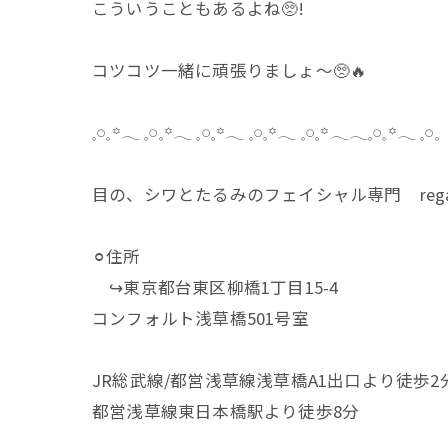
こういうこともあるよね🥺!
コツコツ一緒に頑張りましょ〜🥺🔥
𓈒𓏸𓈒꙳𓂃 𓈒𓏸𓈒꙳𓂃 𓈒𓏸𓈒꙳𓂃 𓈒𓏸𓈒꙳𓂃 𓈒𓏸𓈒꙳𓂃𓂃𓈒𓏸𓈒꙳𓂃 𓈒𓏸𓈒
目の、シワとたるみのフェイシャル専門 rega
⚪︎住所
↪︎東京都台東区柳橋1丁目15-4
コンフォルト浅草橋501号室
JR総武線/都営浅草線浅草橋A1出口より徒歩2
都営浅草線東日本橋駅より徒歩8分