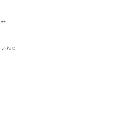
👀
いね☺️