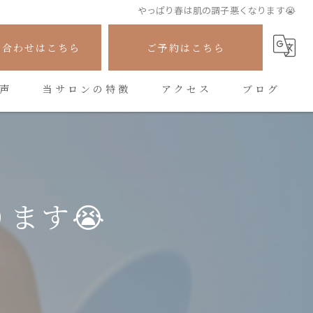
やっぱり春は肌の調子悪くなります😭
い合わせはこちら
ご予約はこちら
声
当サロンの特徴
アクセス
ブログ
フェイシャル
コラム
シワ
たるみ
ます😭
美容
悩み