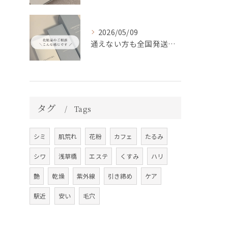
2026/05/09
通えない方も全国発送中📦✨
タグ
Tags
シミ
肌荒れ
花粉
カフェ
たるみ
シワ
浅草橋
エステ
くすみ
ハリ
艶
乾燥
紫外線
引き締め
ケア
駅近
安い
毛穴