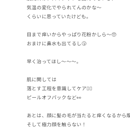
気温の変化でやられてんのかな〜
くらいに思っていたけども。
目まで痒いからやっぱり花粉かしら〜🥺
おまけに鼻水も出てるし🤧
早く治ってほし〜〜〜。
肌に関しては
落とす工程を意識してケア🙆‍♀️
ピールオフパックなど👀
あとは、顔に髪の毛が当たると痒くなるから
そして極力顔を触らない！