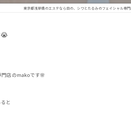
東京都浅草橋のエステなら目の、シワとたるみのフェイシャル専門店 r
😭
店のmakoです🌸
みると