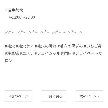
⚪︎営業時間
↪︎12:00～22:00
𓈒𓏸𓈒꙳𓂃 𓈒𓏸𓈒꙳𓂃 𓈒𓏸𓈒꙳𓂃 𓈒𓏸𓈒꙳𓂃 𓈒𓏸𓈒꙳𓂃𓂃𓈒𓏸𓈒꙳𓂃 𓈒𓏸𓈒
#毛穴 #毛穴ケア #毛穴の汚れ #毛穴の黒ずみ #いちご鼻
#浅草橋 #エステ #フェイシャル専門店 #プライベードサ
ロン
< 前のページ
一覧に戻る
次のページ >