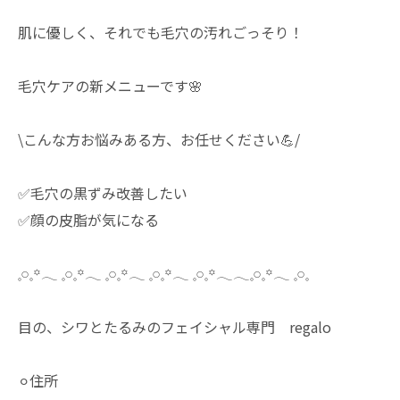
肌に優しく、それでも毛穴の汚れごっそり！
毛穴ケアの新メニューです🌸
\こんな方お悩みある方、お任せください💪/
✅毛穴の黒ずみ改善したい
✅顔の皮脂が気になる
𓈒𓏸𓈒꙳𓂃 𓈒𓏸𓈒꙳𓂃 𓈒𓏸𓈒꙳𓂃 𓈒𓏸𓈒꙳𓂃 𓈒𓏸𓈒꙳𓂃𓂃𓈒𓏸𓈒꙳𓂃 𓈒𓏸𓈒
目の、シワとたるみのフェイシャル専門 regalo
⚪︎住所