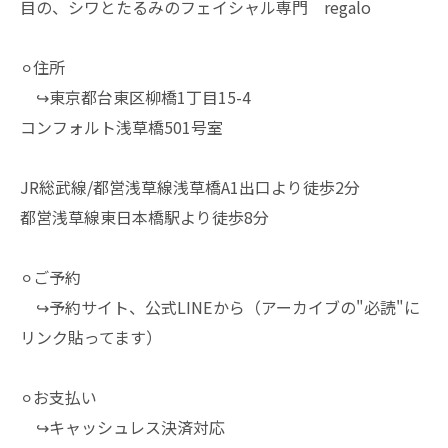
目の、シワとたるみのフェイシャル専門 regalo
⚪︎住所
↪︎東京都台東区柳橋1丁目15-4
コンフォルト浅草橋501号室
JR総武線/都営浅草線浅草橋A1出口より徒歩2分
都営浅草線東日本橋駅より徒歩8分
⚪︎ご予約
↪︎予約サイト、公式LINEから（アーカイブの"必読"に
リンク貼ってます）
⚪︎お支払い
↪︎キャッシュレス決済対応