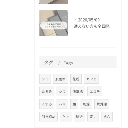
2026/05/09
通えない方も全国発送中📦✨
タグ
Tags
シミ
肌荒れ
花粉
カフェ
たるみ
シワ
浅草橋
エステ
くすみ
ハリ
艶
乾燥
紫外線
引き締め
ケア
駅近
安い
毛穴