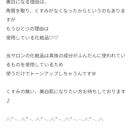
美白になる理由は、
角質を取り、くすみがなくなったからというのもありま
すが
もうひとつの理由は
使用している化粧品🤍🤍
当サロンの化粧品は真珠の成分がふんだんに使われてい
るものを使用しているため
使うだけでトーンアップしちゃうんです🌸
くすみの無い、美白肌になりたい方お待ちしております
♪
𓈒𓏸𓈒꙳𓂃 𓈒𓏸𓈒꙳𓂃 𓈒𓏸𓈒꙳𓂃 𓈒𓏸𓈒꙳𓂃 𓈒𓏸𓈒꙳𓂃𓂃𓈒𓏸𓈒꙳𓂃 𓈒𓏸𓈒