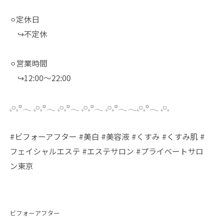
⚪︎定休日
↪︎不定休
⚪︎営業時間
↪︎12:00～22:00
𓈒𓏸𓈒꙳𓂃 𓈒𓏸𓈒꙳𓂃 𓈒𓏸𓈒꙳𓂃 𓈒𓏸𓈒꙳𓂃 𓈒𓏸𓈒꙳𓂃𓂃𓈒𓏸𓈒꙳𓂃 𓈒𓏸𓈒
#ビフォーアフター #美白 #美容液 #くすみ #くすみ肌 #
フェイシャルエステ #エステサロン #プライベートサロ
ン東京
ビフォーアフター