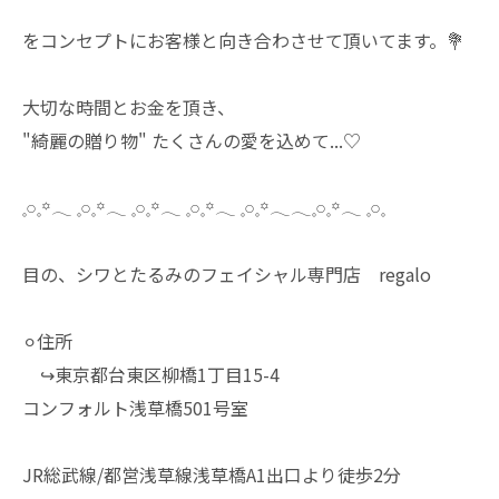
をコンセプトにお客様と向き合わさせて頂いてます。💐
大切な時間とお金を頂き、
"綺麗の贈り物" たくさんの愛を込めて...♡
𓈒𓏸𓈒꙳𓂃 𓈒𓏸𓈒꙳𓂃 𓈒𓏸𓈒꙳𓂃 𓈒𓏸𓈒꙳𓂃 𓈒𓏸𓈒꙳𓂃𓂃𓈒𓏸𓈒꙳𓂃 𓈒𓏸𓈒
目の、シワとたるみのフェイシャル専門店 regalo
⚪︎住所
↪︎東京都台東区柳橋1丁目15-4
コンフォルト浅草橋501号室
JR総武線/都営浅草線浅草橋A1出口より徒歩2分