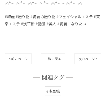
𓈒𓏸𓈒꙳𓂃 𓈒𓏸𓈒꙳𓂃 𓈒𓏸𓈒꙳𓂃 𓈒𓏸𓈒꙳𓂃 𓈒𓏸𓈒꙳𓂃𓂃𓈒𓏸𓈒꙳𓂃 𓈒𓏸𓈒
#綺麗 #贈り物 #綺麗の贈り物 #フェイシャルエステ #東
京エステ #浅草橋 #艶肌 #美人 #綺麗になりたい
< 前のページ
一覧に戻る
次のページ >
関連タグ
#浅草橋