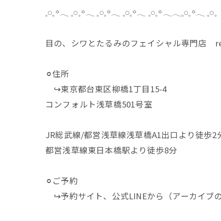
𓈒𓏸𓈒꙳𓂃 𓈒𓏸𓈒꙳𓂃 𓈒𓏸𓈒꙳𓂃 𓈒𓏸𓈒꙳𓂃 𓈒𓏸𓈒꙳𓂃𓂃𓈒𓏸𓈒꙳𓂃 𓈒𓏸𓈒
目の、シワとたるみのフェイシャル専門店 reg
⚪︎住所
↪︎東京都台東区柳橋1丁目15-4
コンフォルト浅草橋501号室
JR総武線/都営浅草線浅草橋A1出口より徒歩2
都営浅草線東日本橋駅より徒歩8分
⚪︎ご予約
↪︎予約サイト、公式LINEから（アーカイブ