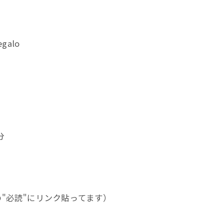
alo
分
の"必読"にリンク貼ってます）