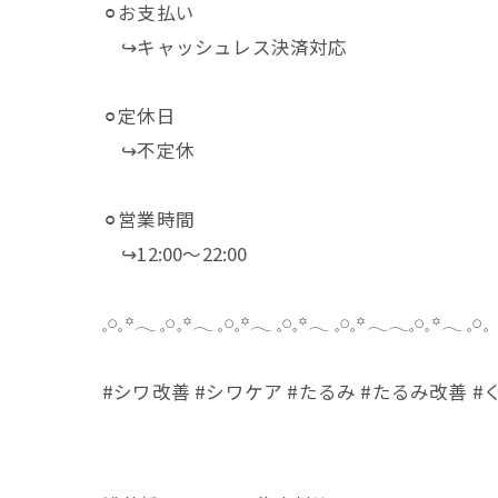
⚪︎お支払い
↪︎キャッシュレス決済対応
⚪︎定休日
↪︎不定休
⚪︎営業時間
↪︎12:00～22:00
𓈒𓏸𓈒꙳𓂃 𓈒𓏸𓈒꙳𓂃 𓈒𓏸𓈒꙳𓂃 𓈒𓏸𓈒꙳𓂃 𓈒𓏸𓈒꙳𓂃𓂃𓈒𓏸𓈒꙳𓂃 𓈒𓏸𓈒
#シワ改善 #シワケア #たるみ #たるみ改善 