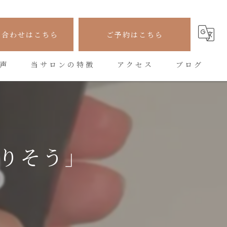
い合わせはこちら
ご予約はこちら
声
当サロンの特徴
アクセス
ブログ
フェイシャル
コラム
シワ
たるみ
りそう」
美容
悩み