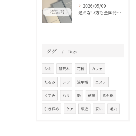
2026/05/09
通えない方も全国発送中📦✨
タグ
Tags
シミ
肌荒れ
花粉
カフェ
たるみ
シワ
浅草橋
エステ
くすみ
ハリ
艶
乾燥
紫外線
引き締め
ケア
駅近
安い
毛穴