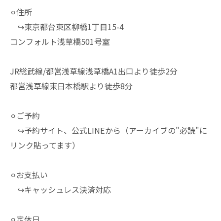
⚪︎住所
↪︎東京都台東区柳橋1丁目15-4
コンフォルト浅草橋501号室
JR総武線/都営浅草線浅草橋A1出口より徒歩2分
都営浅草線東日本橋駅より徒歩8分
⚪︎ご予約
↪︎予約サイト、公式LINEから（アーカイブの"必読"に
リンク貼ってます）
⚪︎お支払い
↪︎キャッシュレス決済対応
⚪︎定休日