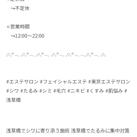
↪︎不定休
⚪︎営業時間
↪︎12:00～22:00
𓈒𓏸𓈒꙳𓂃 𓈒𓏸𓈒꙳𓂃 𓈒𓏸𓈒꙳𓂃 𓈒𓏸𓈒꙳𓂃 𓈒𓏸𓈒꙳𓂃𓂃𓈒𓏸𓈒꙳𓂃 𓈒𓏸𓈒
#エステサロン #フェイシャルエステ #東京エステサロン
#シワ #たるみ #シミ #毛穴 #ニキビ #くすみ #肌悩み #
浅草橋
浅草橋でシワに寄り添う施術
浅草橋でたるみに集中対策