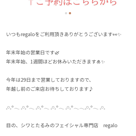
いつもregaloをご利用頂きありがとうございます👀✨
年末年始の営業日です🌿
年末年始、1週間ほどお休みいただきます🎍✨
今年は29日まで営業しておりますので、
年越し前のご来店お待ちしております♪
𓈒𓏸𓈒꙳𓂃 𓈒𓏸𓈒꙳𓂃 𓈒𓏸𓈒꙳𓂃 𓈒𓏸𓈒꙳𓂃 𓈒𓏸𓈒꙳𓂃𓂃𓈒𓏸𓈒꙳𓂃 𓈒𓏸𓈒
目の、シワとたるみのフェイシャル専門店 regalo