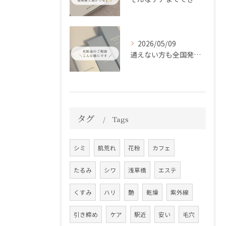
2026/05/09
通えない方も全国発送中📦✨
タグ
Tags
シミ
肌荒れ
花粉
カフェ
たるみ
シワ
浅草橋
エステ
くすみ
ハリ
艶
乾燥
紫外線
引き締め
ケア
駅近
安い
毛穴