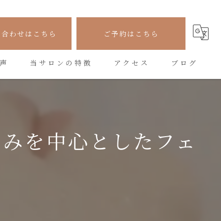
い合わせはこちら
ご予約はこちら
声
当サロンの特徴
アクセス
ブログ
フェイシャル
コラム
シワ
るみを中心としたフェ
たるみ
美容
悩み