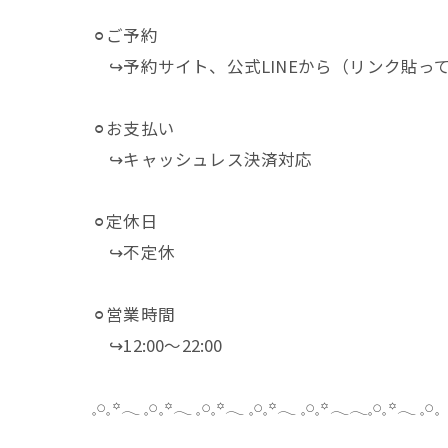
⚪︎ご予約
↪︎予約サイト、公式LINEから（リンク貼っ
⚪︎お支払い
↪︎キャッシュレス決済対応
⚪︎定休日
↪︎不定休
⚪︎営業時間
↪︎12:00～22:00
𓈒𓏸𓈒꙳𓂃 𓈒𓏸𓈒꙳𓂃 𓈒𓏸𓈒꙳𓂃 𓈒𓏸𓈒꙳𓂃 𓈒𓏸𓈒꙳𓂃𓂃𓈒𓏸𓈒꙳𓂃 𓈒𓏸𓈒