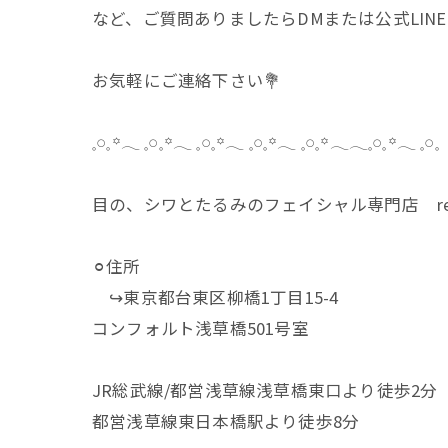
など、ご質問ありましたらDMまたは公式LIN
お気軽にご連絡下さい💐
𓈒𓏸𓈒꙳𓂃 𓈒𓏸𓈒꙳𓂃 𓈒𓏸𓈒꙳𓂃 𓈒𓏸𓈒꙳𓂃 𓈒𓏸𓈒꙳𓂃𓂃𓈒𓏸𓈒꙳𓂃 𓈒𓏸𓈒
目の、シワとたるみのフェイシャル専門店 reg
⚪︎住所
↪︎東京都台東区柳橋1丁目15-4
コンフォルト浅草橋501号室
JR総武線/都営浅草線浅草橋東口より徒歩2分
都営浅草線東日本橋駅より徒歩8分