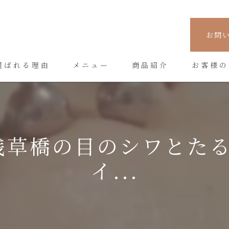
お問
選ばれる理由
メニュー
商品紹介
お客様の
浅草橋の目のシワとた
イ...