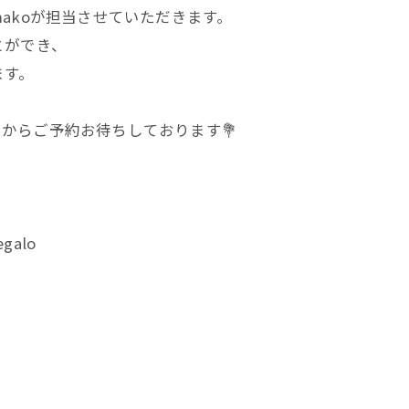
akoが担当させていただきます。
とができ、
ます。
ンクからご予約お待ちしております💐
alo