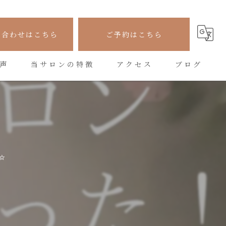
い合わせはこちら
ご予約はこちら
声
当サロンの特徴
アクセス
ブログ
フェイシャル
コラム
シワ
たるみ
✨
美容
悩み