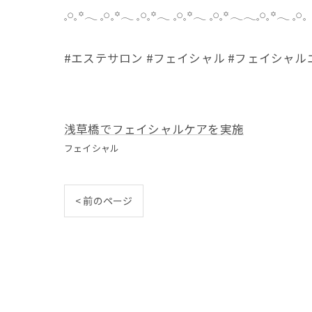
𓈒𓏸𓈒꙳𓂃 𓈒𓏸𓈒꙳𓂃 𓈒𓏸𓈒꙳𓂃 𓈒𓏸𓈒꙳𓂃 𓈒𓏸𓈒꙳𓂃𓂃𓈒𓏸𓈒꙳𓂃 𓈒𓏸𓈒
#エステサロン #フェイシャル #フェイシャルエ
浅草橋でフェイシャルケアを実施
フェイシャル
< 前のページ