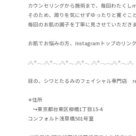
カウンセリングから施術まで、毎回わたくしm
そのため、周りを気にせずゆったりと寛ぐこ
毎回のお肌の調子を丁寧に見させていただき
お肌でお悩みの方、Instagramトップのリ
𓈒𓏸𓈒꙳𓂃 𓈒𓏸𓈒꙳𓂃 𓈒𓏸𓈒꙳𓂃 𓈒𓏸𓈒꙳𓂃 𓈒𓏸𓈒꙳𓂃𓂃𓈒𓏸𓈒꙳𓂃 𓈒𓏸𓈒
目の、シワとたるみのフェイシャル専門店 reg
⚪︎住所
↪︎東京都台東区柳橋1丁目15-4
コンフォルト浅草橋501号室