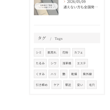
2026/05/09
通えない方も全国発送中📦✨
タグ
Tags
シミ
肌荒れ
花粉
カフェ
たるみ
シワ
浅草橋
エステ
くすみ
ハリ
艶
乾燥
紫外線
引き締め
ケア
駅近
安い
毛穴