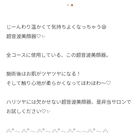
じーんわり温かくて気持ちよくなっちゃう😪
超音波美顔器🤍✨
全コースに使用している、この超音波美顔器。
施術後はお肌がツヤツヤになる！
そして触り心地が柔らかくなってほわほわ〜♡
ハリツヤには欠かせない超音波美顔器、是非当サロンで
お試しください🤍✨
𓈒𓏸𓈒꙳𓂃 𓈒𓏸𓈒꙳𓂃 𓈒𓏸𓈒꙳𓂃 𓈒𓏸𓈒꙳𓂃 𓈒𓏸𓈒꙳𓂃𓂃𓈒𓏸𓈒꙳𓂃 𓈒𓏸𓈒