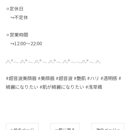
⚪︎定休日
↪︎不定休
⚪︎営業時間
↪︎12:00～22:00
𓈒𓏸𓈒꙳𓂃 𓈒𓏸𓈒꙳𓂃 𓈒𓏸𓈒꙳𓂃 𓈒𓏸𓈒꙳𓂃 𓈒𓏸𓈒꙳𓂃𓂃𓈒𓏸𓈒꙳𓂃 𓈒𓏸𓈒
#超音波美顔器 #美顔器 #超音波 #艶肌 #ハリ #透明感 #
綺麗になりたい #肌が綺麗になりたい #浅草橋
< 前のページ
一覧に戻る
次のページ >