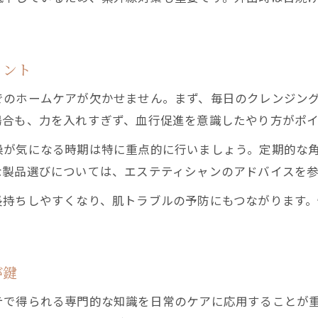
美肌が続くクレンジングと保湿のコツ
エステ後の正しいクレンジング方法を解説
美肌を保つための保湿ケアの基本とポイント
イント
エステ効果が長持ちする洗顔と保湿の順番
でのホームケアが欠かせません。まず、毎日のクレンジン
肌に優しいクレンジングの選び方と注意点
場合も、力を入れすぎず、血行促進を意識したやり方がポイ
毎日の保湿でエステの美肌効果をキープ
燥が気になる時期は特に重点的に行いましょう。定期的な
フェイシャルエステ効果を長持ちさせる工夫
な製品選びについては、エステティシャンのアドバイスを
エステ効果を長持ちさせる日常ケアの工夫
長持ちしやすくなり、肌トラブルの予防にもつながります
エステ後の美肌維持に役立つ生活習慣
フェイシャルエステの効果を引き出すコツ
エステ後の肌荒れを防ぐための予防策
が鍵
美肌を保つためのエステ通いのポイント
テで得られる専門的な知識を日常のケアに応用することが