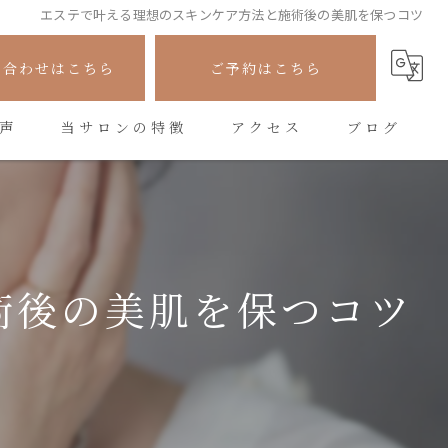
エステで叶える理想のスキンケア方法と施術後の美肌を保つコツ
い合わせはこちら
ご予約はこちら
声
当サロンの特徴
アクセス
ブログ
フェイシャル
コラム
シワ
たるみ
術後の美肌を保つコツ
美容
悩み