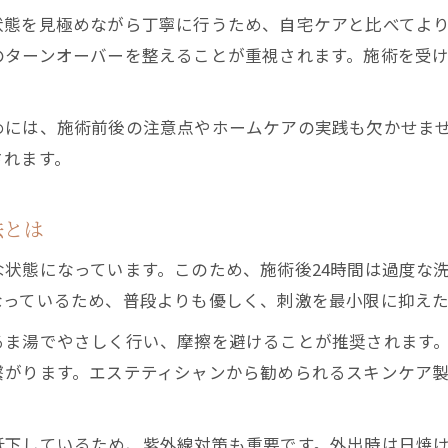
エステ後の肌トラブルを防ぐための工夫
状態を見極めながら丁寧に行うため、自宅ケアと比べてよ
フェイシャルエステの流れと美肌維持の秘訣
のターンオーバーを整えることが重視されます。施術を受
フェイシャルエステの基本手順と流れを解説
エステ施術中のポイントと注意点を押さえる
めには、施術前後の注意点やホームケアの実践も欠かせま
フェイシャルエステの効果を感じるコツ
されます。
エステ後に役立つ自宅でのスキンケア方法
フェイシャルマッサージのやり方と効果
法とは
敏感肌に優しい施術後スキンケアの方法
状態になっています。このため、施術後24時間は過度な
エステ施術後の敏感肌ケアで気をつけること
なっているため、普段よりも優しく、刺激を最小限に抑え
刺激を抑えたスキンケア方法と選び方のポイント
るま湯でやさしく行い、摩擦を避けることが推奨されます
敏感肌に優しい保湿と洗顔の正しいやり方
繋がります。エステティシャンから勧められるスキンケア
施術直後に避けたい成分とスキンケア習慣
長期的な美肌を目指す敏感肌のケア術
低下しているため、紫外線対策も重要です。外出時は日焼