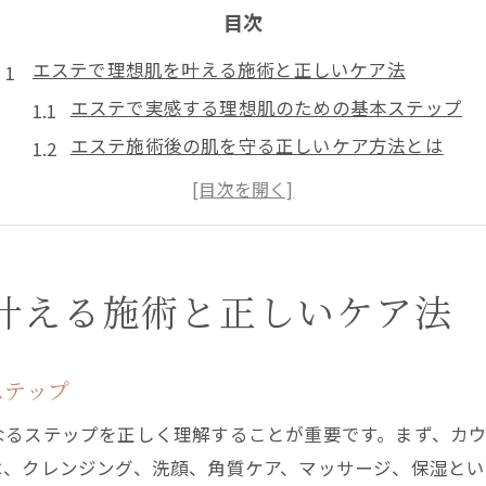
目次
エステで理想肌を叶える施術と正しいケア法
エステで実感する理想肌のための基本ステップ
エステ施術後の肌を守る正しいケア方法とは
エステの効果を高めるホームケアのポイント
理想のスキンケアはエステの知識応用が鍵
エステ後に知っておきたい肌質別ケア方法
肌への負担を避けるエステ前後のポイント
叶える施術と正しいケア法
エステ前に避けるべきスキンケア習慣とは
エステ後の肌負担軽減に役立つ生活習慣
ステップ
エステ前後に適したメイクや服装の選び方
なるステップを正しく理解することが重要です。まず、カ
エステ施術前の洗顔と保湿の注意点
は、クレンジング、洗顔、角質ケア、マッサージ、保湿とい