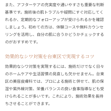
術
また、アフターケアの充実度や通いやすさも重要な判断
シワが気になる方必見の台東区エリア最新動向
基準です。施術後の肌トラブルや疑問にすぐ対応してく
台東区エリアで話題のシワ対策最新トレン
れるか、定期的なフォローアップが受けられるかを確認
ド
しましょう。初めての方は、体験コースや無料カウンセ
リングを活用し、自分の肌に合うかどうかチェックする
シワ改善を目指す方必見の台東区動向まと
のがおすすめです。
め
台東区で人気のシワケア施術最新情報を紹
効果的なシワ対策を台東区で実現するコツ
介
効果的なシワ対策を実現するには、施術だけでなく日々
今注目の台東区シワ対策事例と利用者の声
のホームケアや生活習慣の見直しも欠かせません。台東
台東区でシワが気になる方への最新アドバ
区の美容皮膚科では、プロによる施術と併せて、肌の保
イス
湿や紫外線対策、栄養バランスの良い食事指導なども受
自分らしい美しさを叶える台東区のシワ対策法
けられることが多いです。これにより、施術効果を長持
台東区で叶う自分らしいシワ対策の実践法
ちさせることができます。
理想の肌へ導く台東区のシワ対策ポイント