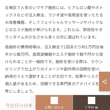
台東区で人気のシワケア施術には、ヒアルロン酸やボト
ックスなどの注入療法、ラジオ波や高周波を使ったたる
み改善機器、そしてフェイシャルマッサージやパックな
どのエステ施術が挙げられます。これらは、即効性やダ
ウンタイムの少なさから多くの方に選ばれています。
各施術の費用相場は、注入療法で1回あたり約1万円台後
半から数万円、高周波機器やエステ施術で数千円から受
けられることが一般的です。施術を受ける際は、カウン
セリングで仕上がりのイメージや副作用の説明を受け、
納得のうえで選択することが大切です。効果やリスクは
個人差があるため、信頼できる専門家のアドバイスを参
考にしましょう。
今注目の台東区シワ対策事例と利用者の声
お問い合わせ
ご予約