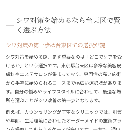
シワが気になる方必見の台東区での始め方
台東区で失敗しないシワ対策の見極め術
シワ対策を始めるなら台東区で賢
肌悩みに応える台東区の最新シワ改善事情
く選ぶ方法
台東区で注目の最新シワ対策事情とは
シワ対策の第一歩は台東区での選択が鍵
肌悩みを解消する台東区のシワ改善法紹介
台東区で選ばれるシワ対策の最新動向解説
シワ対策を始める際、まず重要なのは「どこでケアを受
シワ改善の新常識を台東区で知るポイント
けるか」という選択です。東京都台東区は多様な美容皮
膚科やエステサロンが集まっており、専門性の高い施術
台東区のシワ改善トレンドと注目施術とは
から手軽に始められるコースまで幅広い選択肢がありま
美容皮膚科選びで失敗しないシワケアの極意
す。自分の悩みやライフスタイルに合わせて、最適な場
失敗しない台東区のシワ対策クリニック選
所を選ぶことがシワ改善の第一歩となります。
び
例えば、カウンセリングが丁寧なクリニックでは、肌質
台東区でシワ改善に強い美容皮膚科の見分
や年齢、生活環境に合わせたオーダーメイドの施術プラ
け方
ンを提案してもらえるケースが多いです。一方で、通い