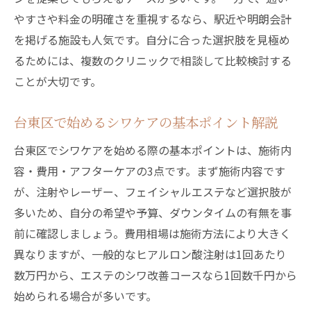
シワケア成功のカギは美容皮膚科選びにあ
やすさや料金の明確さを重視するなら、駅近や明朗会計
り
を掲げる施設も人気です。自分に合った選択肢を見極め
台東区の美容皮膚科で注視すべきシワ対策
るためには、複数のクリニックで相談して比較検討する
基準
ことが大切です。
理想のシワケアを台東区で叶える選択ポイ
ント
台東区で始めるシワケアの基本ポイント解説
予算や効果からみた台東区のシワ対策事情
台東区でシワケアを始める際の基本ポイントは、施術内
シワ対策にかかる費用の台東区相場比較
容・費用・アフターケアの3点です。まず施術内容です
台東区でのシワケア効果とコストの実態
が、注射やレーザー、フェイシャルエステなど選択肢が
予算別に見た台東区のシワ改善方法の選択
多いため、自分の希望や予算、ダウンタイムの有無を事
肢
前に確認しましょう。費用相場は施術方法により大きく
シワ対策効果と料金で選ぶ台東区のポイン
異なりますが、一般的なヒアルロン酸注射は1回あたり
ト
数万円から、エステのシワ改善コースなら1回数千円から
台東区で賢くシワケアするための費用管理
始められる場合が多いです。