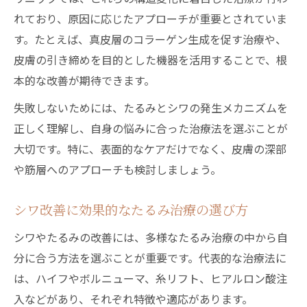
たるみ治療の選び方とコスパ比較ポイント
れており、原因に応じたアプローチが重要とされていま
シワ治療のコスパ重視で選ぶたるみ対策
す。たとえば、真皮層のコラーゲン生成を促す治療や、
たるみ専門クリニックのシワ治療比較法
皮膚の引き締めを目的とした機器を活用することで、根
本的な改善が期待できます。
名医が語るシワたるみ治療の費用と効果
シワを抑えるためのコスパランキング活用
失敗しないためには、たるみとシワの発生メカニズムを
口コミで選ぶシワたるみ治療のコツ
正しく理解し、自身の悩みに合った治療法を選ぶことが
大切です。特に、表面的なケアだけでなく、皮膚の深部
ハイフ以外で注目される最新シワ対策法とは
や筋層へのアプローチも検討しましょう。
シワに効くハイフ以外の最新美容施術法
ボルニューマなど注目のたるみ治療とシワ
シワ改善に効果的なたるみ治療の選び方
専門医が推奨するシワ新治療の選び方
シワやたるみの改善には、多様なたるみ治療の中から自
シワとたるみの複合ケア最前線レポート
分に合う方法を選ぶことが重要です。代表的な治療法に
シワ改善で急増中の新技術を徹底解説
は、ハイフやボルニューマ、糸リフト、ヒアルロン酸注
継続しやすいシワ改善への一歩を解き明かす
入などがあり、それぞれ特徴や適応があります。