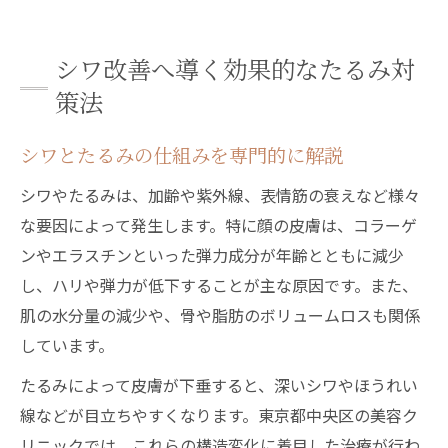
シワ改善に強い専門クリニックの特徴とは
顔のたるみ悩みに専門的アプローチを解説
シワ改善へ導く効果的なたるみ対
シワと顔のたるみを的確に見極める方法
策法
たるみ専門クリニックが行うシワ対策法
シワとたるみの仕組みを専門的に解説
名医によるシワ治療のアドバイスと実例
たるみ治療の効果を最大化するポイント
シワやたるみは、加齢や紫外線、表情筋の衰えなど様々
な要因によって発生します。特に顔の皮膚は、コラーゲ
シワを意識したカウンセリングの受け方
ンやエラスチンといった弾力成分が年齢とともに減少
美容医療でシワとたるみを同時にケアする秘訣
し、ハリや弾力が低下することが主な原因です。また、
顔のたるみに一番効くシワ治療の選択肢
肌の水分量の減少や、骨や脂肪のボリュームロスも関係
シワたるみ治療で注目の施術方法まとめ
しています。
専門医がすすめるシワ改善の美容医療とは
たるみによって皮膚が下垂すると、深いシワやほうれい
同時ケアが叶うシワ・たるみ治療の流れ
線などが目立ちやすくなります。東京都中央区の美容ク
シワとたるみのダウンタイムを比較検証
リニックでは、これらの構造変化に着目した治療が行わ