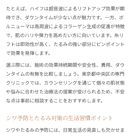
シワ改善を継続するための具体的な工夫
たとえば、ハイフは超音波によるリフトアップ効果が期
たるみ専門クリニックのシワケア継続術
待でき、ダウンタイムが少ない点が魅力です。一方、ボ
シワ改善を習慣化するためのポイント解説
ルニューマは高周波によるコラーゲン生成の促進が特徴
再来院しやすいシワたるみ治療の特徴とは
で、肌のハリや弾力を高めたい方に向いています。糸リ
シワ悩み解消に役立つアフターケア知識
フトは即効性が高く、たるみの強い部分にピンポイント
で効果を発揮します。
選ぶ際には、施術の効果持続期間や安全性、費用、ダウ
ンタイムの有無を比較しましょう。東京都中央区の専門
クリニックでは、カウンセリングを通じて個々の肌状態
や悩みに合わせた治療法の提案が受けられるため、不安
な点は事前に相談することをおすすめします。
シワ予防とたるみ対策の生活習慣ポイント
シワやたるみの予防には、日常生活の見直しも欠かせま