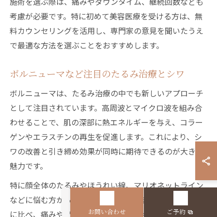
施術を選ぶ際は、痛みやダウンタイム、継続回数なども
考慮が必要です。特に初めて美容医療を受ける方は、無
料カウンセリングを活用し、専門家の意見を聞いたうえ
で最適な方法を選ぶことをおすすめします。
ボルニューマなど注目のたるみ治療とシワ
ボルニューマは、たるみ治療の中でも新しいアプローチ
として注目されています。高周波とマイクロ波を組み合
わせることで、肌の深部に熱エネルギーを与え、コラー
ゲンやエラスチンの再生を促進します。これにより、シ
ワの改善と引き締め効果が同時に期待できるのが大きな
魅力です。
特に顔全体のたるみやほうれい線、マリオネットライン
などに悩む方から高い支持を集めています。従来の施術
お問い合わせ
ご予約
に比べ、痛みやダウンタイムが少ない点も人気の理由で