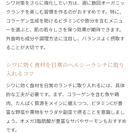
ナー
シワ対策をさらに強化したい方は、週に数回オーガニッ
浅草で見つける美肌力アップの食べ物
クランチを楽しむ習慣を作るのがおすすめです。特に、
コラーゲン生成を助けるビタミンCや鉄分を含むメニュ
浅草のオーガニックスーパーでシワ予防食
ーを選ぶと、肌の若々しさを保つ効果が期待できます。
材を発見
外食時も成分や調理方法に注目し、バランスよく摂取す
浅草ヘルシーランチが美肌とシワ対策に効
ることが大切です。
く理由
浅草自然食品で始めるシワケアの食生活
シワに効く食材を日常のヘルシーランチに取り
シワ改善に役立つ浅草野菜ランチの具体例
入れるコツ
浅草オーガニックランチで美肌力アップを
シワに効く食材を日常のランチに取り入れるには、具体
目指す
的な工夫が必要です。まず、コラーゲンを含む魚や鶏
肉、たんぱく質源をメインに据えつつ、ビタミンCが豊
富な野菜や果物をサラダや副菜で摂ることを意識しまし
ょう。オメガ3脂肪酸が豊富なサバやサーモンもおすすめ
です。