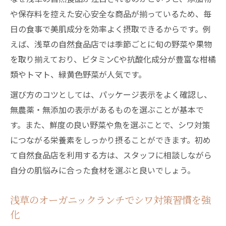
常識
や保存料を控えた安心安全な商品が揃っているため、毎
オーガニック食材の浅草ヘルシーディナー
日の食事で美肌成分を効率よく摂取できるからです。例
術
えば、浅草の自然食品店では季節ごとに旬の野菜や果物
ヘルシーランチが導く浅草流シワケア
を取り揃えており、ビタミンCや抗酸化成分が豊富な柑橘
浅草オーガニックランチで叶えるシワ対策
類やトマト、緑黄色野菜が人気です。
の秘訣
選び方のコツとしては、パッケージ表示をよく確認し、
シワ改善に最適な浅草ヘルシーランチの選
無農薬・無添加の表示があるものを選ぶことが基本で
び方
す。また、鮮度の良い野菜や魚を選ぶことで、シワ対策
浅草自然食品を使った美肌ランチのポイン
につながる栄養素をしっかり摂ることができます。初め
ト
て自然食品店を利用する方は、スタッフに相談しながら
自分の肌悩みに合った食材を選ぶと良いでしょう。
蔵前オーガニックランチとシワケアの相性
浅草で人気の野菜ランチとシワ予防の関係
浅草のオーガニックランチでシワ対策習慣を強
自然食品を活用した浅草の若見え術
化
浅草の自然食品が導くシワ予防の新習慣