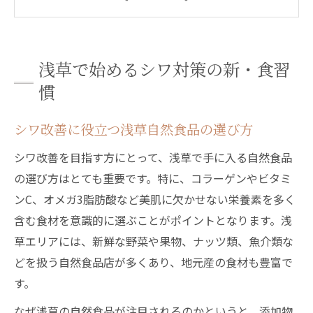
シワに効く食材を日常のヘルシーランチに
取り入れるコツ
浅草のオーガニックスーパーで探すシワ予
浅草で始めるシワ対策の新・食習
防食材
慣
浅草ヘルシーディナーでシワ対策を実践す
る方法
シワ改善に役立つ浅草自然食品の選び方
オーガニック食材で叶う浅草美肌生活
シワ改善を目指す方にとって、浅草で手に入る自然食品
浅草オーガニックスーパーで手に入るシワ
の選び方はとても重要です。特に、コラーゲンやビタミ
予防食材
ンC、オメガ3脂肪酸など美肌に欠かせない栄養素を多く
オーガニックランチがシワ改善に与える効
含む食材を意識的に選ぶことがポイントとなります。浅
果とは
草エリアには、新鮮な野菜や果物、ナッツ類、魚介類な
浅草ヘルシーランチで美肌とシワケアを両
どを扱う自然食品店が多くあり、地元産の食材も豊富で
立
す。
自然食レストラン東京で学ぶシワ対策の新
なぜ浅草の自然食品が注目されるのかというと、添加物