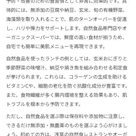
予防・改善のための食習慣として非常に効果的です。具
体的には、無添加の豆腐や納豆、玄米、旬の有機野菜、
海藻類を取り入れることで、肌のターンオーバーを促進
し、ハリや弾力をサポートします。自然食品専門店やオ
ーガニックスーパーでは、鮮度の高い食材が揃うため、
自宅でも簡単に美肌メニューを再現できます。
自然食品を使ったランチの例としては、玄米おにぎりと
季節野菜の味噌汁、納豆や焼き魚を組み合わせる和定食
が挙げられます。これらは、コラーゲンの生成を助ける
ビタミンCや、細胞の老化を防ぐ抗酸化成分が豊富です。
また、食物繊維が多く腸内環境を整える効果もあり、肌
トラブルを根本から予防できます。
ただし、自然食品を選ぶ際は保存料や添加物に注意し、
できるだけ無添加・無農薬のものを選ぶよう心がけまし
ょう。初めての方は、浅草の自然食レストランやオーガ