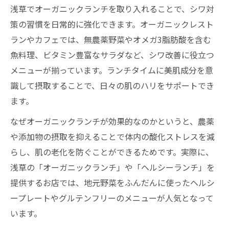
浅草でオーガニックランチを取り入れることで、シワ対
自然食レストラン東京で体験するシワケア
策の習慣を日常的に強化できます。オーガニックレスト
浅草自然食品で始めるシワ対策の実践法
ランやカフェでは、無農薬野菜やオメガ3脂肪酸を含む
シワ改善に効く浅草野菜ランチの魅力
魚料理、ビタミン豊富なサラダなど、シワ改善に役立つ
オーガニックスーパーのシワ対策食材活用
メニューが揃っています。ランチタイムに美肌成分を意
術
識して摂取することで、日々の肌のハリをサポートでき
シワ改善なら浅草の野菜ランチがおすすめ
ます。
シワに効く浅草野菜ランチの選び方とポイ
なぜオーガニックランチが効果的なのかというと、農薬
ント
や添加物の摂取を抑えることで体内の酸化ストレスを減
浅草オーガニックランチで始めるシワ対策
らし、肌の老化を防ぐことができるためです。実際に、
野菜中心のヘルシーランチでシワ予防を実
浅草の「オーガニックランチ」や「ヘルシーランチ」を
現
提供するお店では、地元野菜をふんだんに使ったヘルシ
ープレートやグルテンフリーのメニューが人気となって
浅草自然食品の選び方で美肌効果アップ
います。
美肌とシワケアを叶える浅草ヘルシーディ