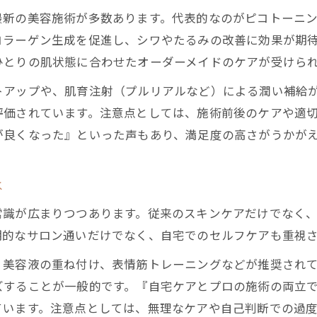
ピコトーニングが支える浅草橋のエイジングケア
最新の美容施術が多数あります。代表的なのがピコトーニ
ピコトーニングとシワ予防の最新知識を解説
コラーゲン生成を促進し、シワやたるみの改善に効果が期
浅草橋で注目されるピコトーニングの効果とは
ひとりの肌状態に合わせたオーダーメイドのケアが受けら
ピコトーニング施術とシワ対策の実践ポイント
トアップや、肌育注射（プルリアルなど）による潤い補給
ピコトーニングを活かしたエイジングケア方法
評価されています。注意点としては、施術前後のケアや適
シワケアに強いピコトーニング活用のコツ
が良くなった』といった声もあり、満足度の高さがうかが
皮膚科相談から始める賢いシワ予防術
浅草橋の皮膚科で受けられるシワ相談の特徴
は
皮膚科で学ぶシワ予防の専門的なアドバイス
常識が広まりつつあります。従来のスキンケアだけでなく
シワ対策におすすめの皮膚科活用方法とは
期的なサロン通いだけでなく、自宅でのセルフケアも重視
皮膚科相談で分かるシワケアの最新情報
、美容液の重ね付け、表情筋トレーニングなどが推奨され
シワと美肌を両立する皮膚科サポート活用術
ズすることが一般的です。『自宅ケアとプロの施術の両立
ています。注意点としては、無理なケアや自己判断での過