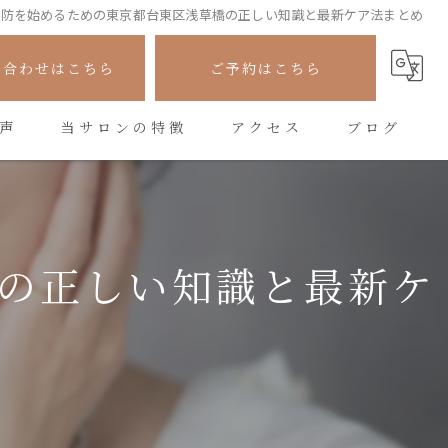
予防を始めるための東京都台東区浅草橋の正しい知識と最新ケア法まとめ
い合わせはこちら
ご予約はこちら
声
当サロンの特徴
アクセス
ブログ
フェイシャル
コラム
シワ
の正しい知識と最新ケ
たるみ
美容
悩み