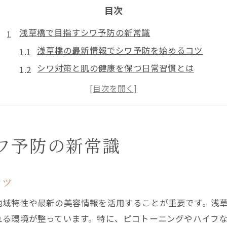
目次
浅草橋で目指すシワ予防の新常識
浅草橋の最新情報でシワ予防を始めるコツ
シワ対策と肌の健康を保つ日常習慣とは
浅草橋で話題のシワ予防法を徹底解説
シワに悩む方が実践するべき新常識とは
美肌を守る浅草橋流のシワケアポイント
注目の浅草橋肌育注射とシワ対策
ワ予防の新常識
肌育注射で叶うシワ予防の仕組みと特徴
シワに効く最新肌育注射のメリットと注意点
コツ
浅草橋で選ばれるシワ対策注射の実際とは
地域特性や最新の美容情報を活用することが重要です。浅
肌育注射と併用できるシワ予防ケアを紹介
れる環境が整っています。特に、ピコトーニングやハイフ