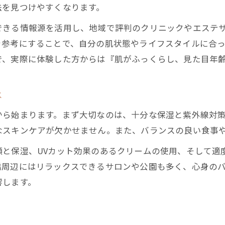
ダウンタイムを抑えたシワ対策の新提案
法を見つけやすくなります。
ダウンタイム軽減へ導くシワケア法
できる情報源を活用し、地域で評判のクリニックやエステ
シワケアでダウンタイムを抑えるポイント
を参考にすることで、自分の肌状態やライフスタイルに合
肌育注射のダウンタイム対策と生活の工夫
で、実際に体験した方からは『肌がふっくらし、見た目年
浅草橋でできるダウンタイム軽減シワ予防術
シワ予防とダウンタイムの関係を詳しく解説
は
効率的なシワケアで日常生活も快適にする方法
から始まります。まず大切なのは、十分な保湿と紫外線対
クリニック利用で叶う浅草橋のシワ改善
なスキンケアが欠かせません。また、バランスの良い食事
信頼できるクリニックで始めるシワ予防方法
顔と保湿、UVカット効果のあるクリームの使用、そして適
浅草橋で評判のシワ改善クリニック選びのコツ
橋周辺にはリラックスできるサロンや公園も多く、心身の
クリニック施術によるシワケアの特徴と流れ
響します。
専門家の視点で見るシワ予防とクリニック活用
シワ対策に役立つクリニック情報の集め方