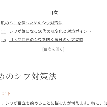
目次
肌のハリを保つためのシワ対策法
シワが気になる50代の肌変化と対策ポイント
目尻や口元のシワを防ぐ毎日のケア習慣
肌のハリを守るシワ対策と美容医療の役割
東京都中央区日本橋で注目のシワ改善ケア法
表情ジワの予防に有効な生活習慣の見直し方
東京都中央区日本橋で受けられる50代向けシワケア注目
めのシワ対策法
日本橋のシワ専門クリニックの治療特徴を解説
アクセス便利な美容クリニックでのシワケア体験
イント
50代女性のためのシワ改善注目トリートメント
く、シワが目立ち始めることに悩む方が増えます。特に、
口コミで選ばれる日本橋シワケアのポイント