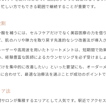
仕事帰りに通える日本橋のシワケア施設紹介
、忙しい方でもできる範囲で継続することが重要です。
加齢によるシワの特徴と対処ポイント解説
加齢で目立つシワの種類と特徴を詳しく解説
役割
50代からのシワ対策で大切なポイントとは
ン酸を補うには、セルフケアだけでなく美容医療の力を借
目元や口元のシワが気になる年齢の目安
ど、肌のハリや弾力を取り戻す先進的なシワ改善法が導入
加齢による深いシワの改善策と注意点
レーザーや高周波を用いたトリートメントは、短期間で効
生活習慣が与えるシワへの影響と対処法
め、経験豊富な医師によるカウンセリングを必ず受けまし
仕事帰りにも通いやすい中央区日本橋のシワ治療最前線
だけを集中的に改善したい」といった要望にも、オーダー
アクセス重視で選ぶシワ治療クリニック情報
ルに合わせて、最適な治療法を選ぶことが成功のポイントで
夜間診療や土曜対応のシワケア施設をチェック
忙しい50代女性のための通いやすいシワ治療
ケア法
駅近で便利な日本橋エリアのシワ改善クリニック
サロンが集積するエリアとして人気です。駅近でアクセス
最新のシワ治療を受けられる美容医療施設の特徴