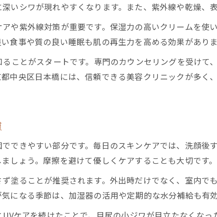
に深いシワが現れやすくなります。また、紫外線や乾燥、
眼瞼下垂治療やシワケアの最新動向を紹介
ケアや紫外線対策が重要です。保湿力の高いクリームを使
自然な若々しさへ導くシワケアの選び方
良い食事や質の良い睡眠も肌の再生力を高める効果があり
シワの種類別に選ぶ自然なケア方法のポイント
知ることがスタートです。専門のカウンセリングを受けて
50代の肌に合うシワ改善トリートメント比較
京都中央区日本橋には、信頼できる美容クリニックが多く
無理なく続けられるシワケアで若々しさを実現
カウンセリング重視で選ぶシワ治療の進め方
自然な仕上がりを叶えるシワ対策の見極め方
慣
表情ジワや小ジワに悩む方へおすすめのケア法
因でできやすい部分です。毎日のスキンケアでは、洗顔後
目元のシワ対策に有効な最新美容治療とは
しましょう。摩擦を避けて優しくケアすることも大切です
50代女性が選ぶ表情ジワ改善の具体的な方法
さず塗ることが推奨されます。外出時だけでなく、室内で
小ジワを目立たせないケア習慣の身につけ方
が気になる季節は、加湿器の活用や定期的な水分補給も有
シワの進行を抑える美容医療の選び方ガイド
とUVケアを続けたことで、目尻の小ジワが目立たなくなっ