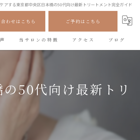
ケアする東京都中央区日本橋の50代向け最新トリートメント完全ガイド
い合わせはこちら
ご予約はこちら
声
当サロンの特徴
アクセス
ブログ
フェイシャル
コラム
シワ
の50代向け最新トリ
たるみ
美容
悩み