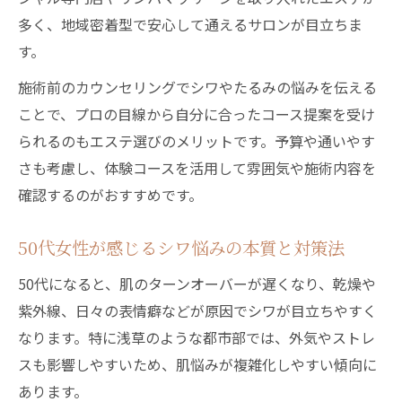
術
多く、地域密着型で安心して通えるサロンが目立ちま
フェイシャルが導くシワ対策の最前線を解説
す。
シワをケアするフェイシャル最新技術の紹
施術前のカウンセリングでシワやたるみの悩みを伝える
介
ことで、プロの目線から自分に合ったコース提案を受け
50代女性に効果的なシワ改善フェイシャル
られるのもエステ選びのメリットです。予算や通いやす
法
さも考慮し、体験コースを活用して雰囲気や施術内容を
シワ対策で注目を集める浅草フェイシャル
確認するのがおすすめです。
特集
50代女性が感じるシワ悩みの本質と対策法
フェイシャルで引き出すシワレス肌の秘訣
シワへのアプローチが変わるフェイシャル
50代になると、肌のターンオーバーが遅くなり、乾燥や
体験
紫外線、日々の表情癖などが原因でシワが目立ちやすく
大人女性が求める浅草エリアの肌エイジングケ
なります。特に浅草のような都市部では、外気やストレ
ア術
スも影響しやすいため、肌悩みが複雑化しやすい傾向に
あります。
シワが気になる50代へ浅草のエイジングケ