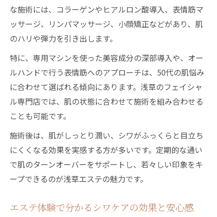
な施術には、コラーゲンやヒアルロン酸導入、表情筋マ
シワが気になる時期に取り入れたいケア方
ッサージ、リンパマッサージ、小顔矯正などがあり、肌
法
のハリや弾力を引き出します。
輝く肌を維持するためのシワケア習慣紹介
特に、専用マシンを使った美容成分の深部導入や、オー
シワに悩む時期こそ注目したいエステ活用法
ルハンドで行う表情筋へのアプローチは、50代の肌悩み
シワ改善にはエステの定期利用が効果的な
に合わせて選ばれる傾向にあります。浅草のフェイシャ
理由
ル専門店では、肌の状態に合わせて施術を組み合わせる
エステでのシワ対策を日常ケアと組み合わ
ことも可能です。
せる方法
施術後は、肌がしっとり潤い、シワがふっくらと目立ち
シワ悩みが深まる50代に最適な施術選びの
にくくなる効果を実感する方が多いです。定期的な通い
コツ
で肌のターンオーバーをサポートし、若々しい印象をキ
エステ活用でシワが目立たなくなる生活リ
ープできるのが浅草エステの魅力です。
ズム
シワ改善に通う頻度とホームケアのバラン
エステ体験で分かるシワケアの効果と安心感
ス術