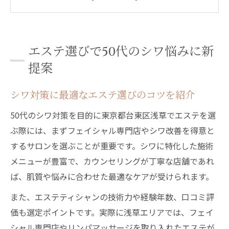
容
エステ体験で分かるシワケアの効果と安心
感
エステ選びで50代のシワ悩みに新
シワに効く浅草フェイシャルの選び方を解
提案
説
東京都台東区浅草で叶える若々しい素肌体験
シワ対策に最適なエステ選びのコツを紹介
シワを目立たせない浅草エステの実力を検
50代のシワ対策を目的に東京都台東区浅草でエステを選
証
ぶ際には、まずフェイシャル専門店やシワ改善を得意と
50代が実感した浅草フェイシャルの魅力と
するサロンを選ぶことが重要です。シワに特化した施術
は
メニューが豊富で、カウンセリングが丁寧な店舗であれ
シワ改善におすすめの浅草エリア施術事例
ば、肌質や悩みに合わせた最適なケアが受けられます。
浅草エステで叶うシワ悩みへの新しいアプ
また、エステティシャンの技術力や経験年数、口コミ評
ローチ
価も選定ポイントです。実際に浅草エリアでは、フェイ
若々しい肌を実現する浅草マッサージ活用
シャル専門店やリンパマッサージを取り入れたエステが