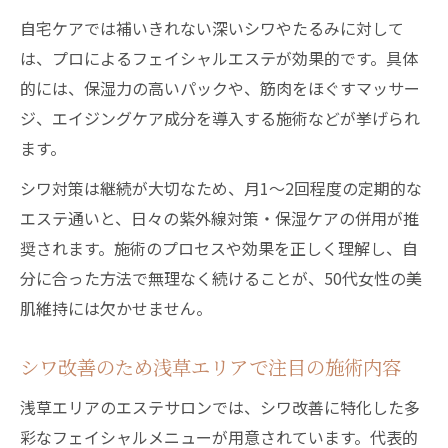
ア提案
自宅ケアでは補いきれない深いシワやたるみに対して
浅草で発見したシワ対策のためのエステ実
は、プロによるフェイシャルエステが効果的です。具体
例
的には、保湿力の高いパックや、筋肉をほぐすマッサー
ジ、エイジングケア成分を導入する施術などが挙げられ
エイジングケアで差がつくシワケアの新常
ます。
識
浅草エリアで試すシワ改善エイジング術
シワ対策は継続が大切なため、月1～2回程度の定期的な
シワに悩む大人女性のためのリフトアップ
エステ通いと、日々の紫外線対策・保湿ケアの併用が推
法
奨されます。施術のプロセスや効果を正しく理解し、自
分に合った方法で無理なく続けることが、50代女性の美
年齢を重ねても輝く肌の秘訣を50代目線で紹介
肌維持には欠かせません。
シワを寄せ付けない50代の肌習慣のポイン
ト
シワ改善のため浅草エリアで注目の施術内容
年齢肌のシワ対策に役立つ生活習慣を解説
浅草エリアのエステサロンでは、シワ改善に特化した多
50代から始めるシワ予防の具体的な行動と
彩なフェイシャルメニューが用意されています。代表的
は