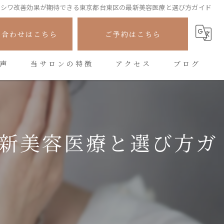
シワ改善効果が期待できる東京都台東区の最新美容医療と選び方ガイド
い合わせはこちら
ご予約はこちら
声
当サロンの特徴
アクセス
ブログ
フェイシャル
コラム
シワ
新美容医療と選び方ガ
たるみ
美容
悩み