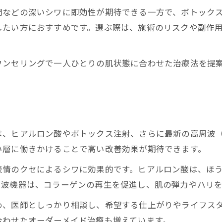
シワに悩む方必見の治療法と体験談紹介
間などの深いシワに即効性が期待できる一方で、ボトック
表情ジワやほうれい線には何が効くのか
したい方におすすめです。選ぶ際は、施術のリスクや副作
シワ改善効果を実感できる治療法の種類
表情ジワとほうれい線の原因と対策方法
ウンセリングで一人ひとりの肌状態に合わせた治療法を提
ヒアルロン酸注入とシワ改善の関連性
注射や施術で改善するシワの特徴を解説
台東区で選ばれる表情ジワ対策のポイント
自然な仕上がりを叶えるシワ治療の特徴
は、ヒアルロン酸やボトックス注射、さらに最新の高周波
シワ改善効果と自然な仕上がりの両立法
い層に働きかけることで高い改善効果が期待できます。
台東区で選ぶ自然なシワ治療のポイント
表情のクセによるシワに効果的です。ヒアルロン酸は、ほ
ナチュラルな仕上がりを意識した施術方法
周波機器は、コラーゲンの再生を促進し、肌の弾力やハリ
シワ改善で大切なダウンタイムの短縮術
め、医師としっかり相談し、希望する仕上がりやライフス
表情を崩さないシワ治療の特徴と実例
合わせたオーダーメイド治療も増えています。