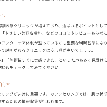
ダウンタイムが少ない美容医療のメリット
シワ改善効果を実感できる短時間施術の魅力
ント
ダウンタイムが少ないシワ治療の選び方
美容医療クリニックが増えており、選ばれるポイントとし
日常生活に支障をきたさない治療法の解説
に「やさしい美容皮膚科」などの口コミやレビューも参考
忙しい方でも安心のシワ改善医療の特徴
のアフターケア体制が整っているかも重要な判断基準にな
台東区で人気のダウンタイム軽減施術
かり説明があるクリニックは安心感が高いでしょう。
シワの悩みに応える注入施術の最新事情
い」「施術後すぐに実感できた」といった声も多く見受け
シワ改善効果が高い注入施術の種類と特徴
験談もチェックしてみてください。
ヒアルロン酸やボツリヌス注射の効き目検証
シワ悩みに応える最新注入治療の安全性
グ内容
注入施術の痛みや効果持続期間を解説
セリングが非常に重要です。カウンセリングでは、肌の状
台東区の美容医療で受けられる注入治療例
択するための情報収集が行われます。