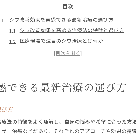
目次
シワ改善効果を実感できる最新治療の選び方
シワ改善効果を高める治療法の特徴と選び方
医療現場で注目のシワ治療とは何か
台東区で選ばれるシワ改善施術のポイント
シワ改善のために必要なカウンセリング内容
効果的なシワ改善を叶える治療の比較方法
東京都台東区で話題のシワ対策を徹底解説
感できる最新治療の選び方
台東区で話題のシワ対策とその効果実感
シワ改善を目指す最新トレンド解説
選び方
やさしい美容皮膚科の口コミとシワ対策のヒント
治療法の特徴をよく理解し、自身の悩みや希望に合った方
浅草の美容クリニックで受けるシワケアの特徴
ーザー治療などがあり、それぞれのアプローチや効果の持