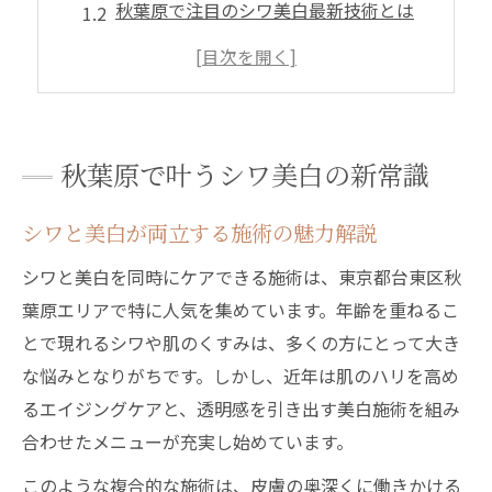
秋葉原で注目のシワ美白最新技術とは
美白とシワ対策の新常識を知るメリット
秋葉原のシワ改善美白施術の選び方
美白重視のシワケアが支持される理由
美肌を目指す方に秋葉原施術最前線
秋葉原で叶うシワ美白の新常識
シワ改善に強い秋葉原の施術ポイント
シワと美白が両立する施術の魅力解説
美白を叶える秋葉原で選ばれる施術法
秋葉原で人気のシワ美白同時ケア体験
シワと美白を同時にケアできる施術は、東京都台東区秋
シワと美白両方叶う最新施術の傾向
葉原エリアで特に人気を集めています。年齢を重ねるこ
とで現れるシワや肌のくすみは、多くの方にとって大き
秋葉原施術のシワ美白効果比較の視点
な悩みとなりがちです。しかし、近年は肌のハリを高め
ダウンタイム少なめ美白とシワ対策
るエイジングケアと、透明感を引き出す美白施術を組み
シワと美白に効く低ダウンタイム施術
合わせたメニューが充実し始めています。
秋葉原で人気のダウンタイム対策法
このような複合的な施術は、皮膚の奥深くに働きかける