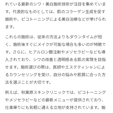
れている最新のシワ・美白施術技術が注目を集めていま
秋葉原で選ぶダブル効果施術の特長
す。代表的なものとしては、肌のコラーゲン生成を促す
美肌ケア悩み相談が叶う秋葉原体験
施術や、ピコトーニングによる美白治療などが挙げられ
シワや美白の悩み相談に強い秋葉原施術
ます。
秋葉原で美肌相談しやすいポイント紹介
これらの施術は、従来の方法よりもダウンタイムが短
シワ対策と美白ケアの実体験口コミ集
く、施術後すぐにメイクが可能な場合も多いのが特徴で
秋葉原で受けるシワ美白相談の流れ
す。さらに、ヒアルロン酸注射やメソセラピーなども導
入されており、シワの改善と透明感ある肌の実現を目指
美白とシワの悩みを相談できる施術先
せます。施術選びの際は、医師やエステティシャンによ
るカウンセリングを受け、自分の悩みや肌質に合った方
法を選ぶことが大切です。
例えば、秋葉原スキンクリニックでは、ピコトーニング
やメソセラピーなどの最新メニューが提供されており、
仕事帰りにも気軽に通える立地が支持されています。施