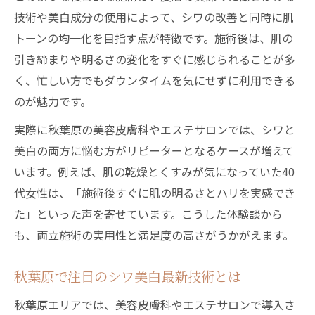
シワ美白治療のダウンタイム軽減策
技術や美白成分の使用によって、シワの改善と同時に肌
速効性が期待できる美白シワケア施術
トーンの均一化を目指す点が特徴です。施術後は、肌の
ダウンタイム少なめの施術選びの基準
引き締まりや明るさの変化をすぐに感じられることが多
透明感重視なら美白アプローチに注目
く、忙しい方でもダウンタイムを気にせずに利用できる
シワと透明感を両立するアプローチ法
のが魅力です。
美白で透明感が増すシワ対策の実際
実際に秋葉原の美容皮膚科やエステサロンでは、シワと
秋葉原で体験できる透明美肌施術とは
美白の両方に悩む方がリピーターとなるケースが増えて
シワと美白が叶う透明感重視の選択肢
います。例えば、肌の乾燥とくすみが気になっていた40
代女性は、「施術後すぐに肌の明るさとハリを実感でき
美白重視アプローチの透明感効果解説
た」といった声を寄せています。こうした体験談から
シワ改善と美白効果の両立法を解説
も、両立施術の実用性と満足度の高さがうかがえます。
シワと美白を両立させるケアのコツ
秋葉原で注目のシワ美白両立施術法
秋葉原で注目のシワ美白最新技術とは
美白とシワ改善の相乗効果を狙う方法
秋葉原エリアでは、美容皮膚科やエステサロンで導入さ
シワも美白も諦めない両立アプローチ