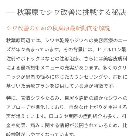
乾燥小ジワを根本からケアする新常識
秋葉原でシワ改善に挑戦する秘訣
乾燥小ジワに効く新しいシワケア法とは
シワ改善のための秋葉原最新動向を解説
シワの根本改善に注目の最新治療技術
乾燥小ジワ対策で重要な保湿と成分選び
秋葉原周辺では、シワや乾燥小ジワへの美容医療のニー
シワと乾燥小ジワの複合ケアのポイント
ズが年々高まっています。その背景には、ヒアルロン酸
注射やボトックスなどの注射治療、さらには美容皮膚科
シワ改善を加速させる生活習慣の見直し
による最新施術メニューの充実があります。多くのクリ
シワ悩みなら美容医療を体験してみては
ニックが患者の悩みに応じたカウンセリングや、症例に
シワ改善に美容医療が選ばれる理由とは
基づいた治療プランを提供している点が特徴です。
初めてのシワ治療相談で知るべきこと
特に、表情シワやたるみ、目尻や眉間の細かなシワへの
乾燥小ジワ対策で医療施術が支持される訳
アプローチが進化しており、自然な仕上がりを重視する
シワ改善体験者のリアルな口コミを徹底検
声が増えています。口コミや実際の症例紹介も多く、料
証
金や効果、痛みに関する情報が公開されているため、比
シワ悩み別で選ぶ美容医療施術の流れ
較検討がしやすくなっています。