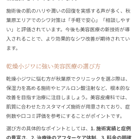
自然な仕上がりを追求する治療の選び方
施術後の肌のハリや潤いの回復を実感する声が多く、秋
シワ治療で自然な美しさを得るための工夫
葉原エリアでのシワ対策は「手軽で安心」「相談しやす
乾燥小ジワ改善に適した施術選びのコツ
い」と評価されています。今後も美容医療の新技術が導
シワ解消で重視する費用対効果の視点
入されることで、より効果的なシワ改善が期待されてい
ナチュラル仕上げを目指すシワ治療事例
ます。
シワ改善で後悔しないクリニック比較法
乾燥小ジワに強い美容医療の選び方
美容皮膚科で叶うシワ対策の最新事情
乾燥小ジワに悩む方が秋葉原でクリニックを選ぶ際は、
シワ最新治療法を美容皮膚科で体験する
保湿力を高める施術やヒアルロン酸注射など、根本的な
乾燥小ジワをプロが解決する施術内容
改善を目指す治療に注目しましょう。美容皮膚科では、
秋葉原美容医療ならではのシワ対策とは
肌質に合わせたカスタマイズ施術が用意されており、症
シワ改善を加速する医師との信頼関係づく
例数や口コミ評価を参考にすることがポイントです。
り
選び方の具体的なポイントとしては、
1. 施術実績と症例
美容皮膚科で人気のシワ対策治療比較
の豊富さ
、
2. 治療後のアフターケア体制
、
3. 料金の明確