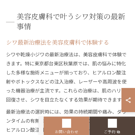
美容皮膚科で叶うシワ対策の最新
事情
シワ最新治療法を美容皮膚科で体験する
シワや乾燥小ジワの最新治療法は、美容皮膚科で体験で
きます。特に東京都台東区秋葉原では、肌の悩みに特化
した多様な施術メニューが揃っており、ヒアルロン酸注
射やボトックスなどの注入治療、レーザーや高周波を使
った機器治療が主流です。これらの治療は、肌のハリを
回復させ、シワを目立たなくする効果が期待できます。
最新治療法の選択時には、効果の持続期間や痛み、ダウ
ンタイムの有無なども比較検討がポイントです。例えば
ヒアルロン酸注射は即効性があり、レーザー治療は肌質
お問い合わせ
ご予約