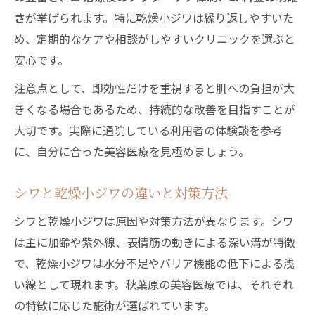
ヒアルロン酸施術がもたらす美肌効果
さ
が挙げられます。特に乾燥小ジワは繰り返しやすいた
シワ改善に効くヒアルロン酸注入の魅力
め、定期的なケアや相談がしやすいクリニックを選ぶと
乾燥小ジワにヒアルロン酸が選ばれる理由
安心です。
ヒアルロン酸施術と他のシワ治療の違い
注意点として、即効性だけを重視すると肌への負担が大
シワと美肌効果を両立する施術ポイント
きくなる場合もあるため、持続的な改善を目指すことが
ヒアルロン酸施術のダウンタイムと注意点
大切です。実際に通院している利用者の体験談を参考
に、自分に合った美容医療を見極めましょう。
シワと乾燥小ジワの違いと対策方法
シワと乾燥小ジワは原因や対策方法が異なります。シワ
は主に加齢や紫外線、表情筋の動きによる深い溝が特徴
で、乾燥小ジワは水分不足やバリア機能の低下による浅
い線として現れます。秋葉原の美容医療では、それぞれ
の特徴に応じた施術が選ばれています。