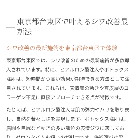
台東区で話題のシワ改善治療法とは何か
シワ改善に適した施術の選び方を解説
東京都台東区で叶えるシワ改善最
シワに悩む方へ知っておきたい治療選び
新法
シワが気になる方の治療選びの基準とは
シワ改善の最新施術を東京都台東区で体験
シワ改善におすすめの治療方法とポイント
皮膚科ランキングも参考にシワ治療を比較
東京都台東区では、シワ改善のための最新施術が多数導
シワの種類別に異なる治療法の選び方
入されています。特に、ヒアルロン酸注入やボトックス
注射は、短時間かつ高い効果が期待できる方法として注
シワ改善治療の効果と持続期間をチェック
目されています。これらは、表情筋の動きや真皮層のコ
自然な仕上がりを目指すシワ改善の秘訣
ラーゲン不足に直接アプローチできる点が特徴です。
シワ改善で自然な仕上がりに近づく方法
たとえば、ヒアルロン酸注入は肌の弾力やハリを取り戻
自然なシワ改善には施術選びが重要
し、自然な若々しさを実現します。ボトックス注射は、
シワ改善施術のナチュラルな効果を解説
眉間や目尻など動きの多い部位の表情ジワに適してお
ナチュラル志向のシワ改善治療の秘訣
り、ダウンタイムも短いのが魅力です。施術選びの際