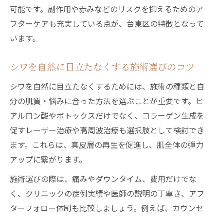
可能です。副作用や赤みなどのリスクを抑えるためのア
術
フターケアも充実している点が、台東区の特徴となって
シワ改善で腫れや赤みの少ない治療を知る
います。
台東区で人気の低リスクシワ改善法とは
口コミを参考にするシワ改善のポイント
シワを自然に目立たなくする施術選びのコツ
シワ改善のための口コミ活用術
シワを自然に目立たなくするためには、施術の種類と自
実際の口コミで分かるシワ施術の実力
分の肌質・悩みに合った方法を選ぶことが重要です。ヒ
シワ治療選びで口コミを重視する理由
アルロン酸やボトックスだけでなく、コラーゲン生成を
信頼できるシワ改善口コミの見極め方
促すレーザー治療や高周波治療も選択肢として検討でき
口コミから読み解くシワ改善の満足度
ます。これらは、真皮層の再生を促進し、肌全体の弾力
アップに繋がります。
施術選びの際は、痛みやダウンタイム、費用だけでな
く、クリニックの症例実績や医師の説明の丁寧さ、アフ
ターフォロー体制も比較しましょう。例えば、カウンセ