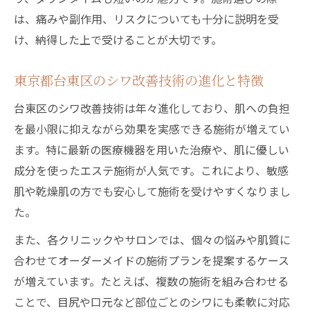
自然なシワ改善を叶える皮膚科の選び方
は、痛みや副作用、リスクについても十分に説明を受
信頼できるクリニック探しで差が出るシワ対策
け、納得した上で受けることが大切です。
シワ改善に強い信頼できるクリニックの探
し方
東京都台東区のシワ改善技術の進化と特徴
台東区で評判のシワ改善クリニックの特徴
台東区のシワ改善技術は年々進化しており、肌への負担
口コミを活用したシワ改善クリニック選び
を最小限に抑えながら効果を実感できる施術が増えてい
名医がいるクリニックで受けるシワ治療
ます。特に最新の医療機器を用いた治療や、肌に優しい
シワ改善で後悔しないクリニック選定のコ
成分を使ったエステ施術が人気です。これにより、敏感
ツ
肌や乾燥肌の方でも安心して施術を受けやすくなりまし
た。
ダウンタイムが少ない東京都台東区の施術とは
シワ改善でダウンタイムが少ない施術を選
また、各クリニックやサロンでは、個々の悩みや肌質に
ぶ
合わせてオーダーメイドの施術プランを提案するケース
が増えています。たとえば、複数の施術を組み合わせる
東京都台東区で受ける短時間のシワ治療法
ことで、目尻や口元など部位ごとのシワにも柔軟に対応
忙しい方に最適なダウンタイム軽減シワ施