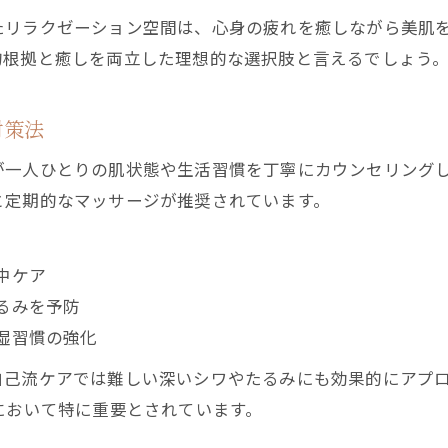
自信が持てる40代向けシワ改善エステ案内
たリラクゼーション空間は、心身の疲れを癒しながら美肌
エステ専門家が推奨する40代シワ対策法
的根拠と癒しを両立した理想的な選択肢と言えるでしょう
目元シワを改善するエステのこだわり施術
口コミで選ばれる40代向けエステの魅力
対策法
エステ体験で自信を取り戻す目元ケア術
一人ひとりの肌状態や生活習慣を丁寧にカウンセリングし
浅草橋で探す信頼できるエステサロン選び
と定期的なマッサージが推奨されています。
リラクゼーションと効果実感にこだわる理由
エステで癒されながら実感できる効果とは
中ケア
40代女性が求めるリラクゼーション体験
るみを予防
エステ施術で心も身体もリフレッシュ
湿習慣の強化
目元シワケアにリラクゼーションが重要な訳
自己流ケアでは難しい深いシワやたるみにも効果的にアプ
ゆったり空間で受けるエステの魅力を解説
において特に重要とされています。