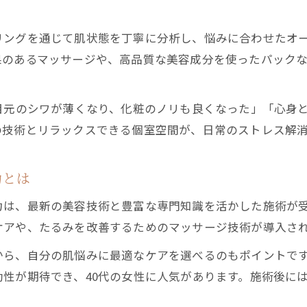
実績あるエステで受ける年齢肌ケアの魅力
目もとのシワが気になる方必見のケア法
リングを通じて肌状態を丁寧に分析し、悩みに合わせたオ
エステと自宅ケアで目元シワを徹底対策
果のあるマッサージや、高品質な美容成分を使ったパック
40代女性向けシワ改善エステの選び方
エステ施術で実感する目元のハリと弾力
目元のシワが薄くなり、化粧のノリも良くなった」「心身
目元シワを防ぐエステの最新ケア技術紹介
の技術とリラックスできる個室空間が、日常のストレス解消
エステのプロが教えるセルフケアのコツ
エステ活用で若々しい目元を取り戻す秘訣
力とは
エステの力で若々しい目元を手に入れる方法
力は、最新の美容技術と豊富な専門知識を活かした施術が
40代のためのエステ施術で目元悩みを改善
ケアや、たるみを改善するためのマッサージ技術が導入さ
目元シワ対策に効くエステ活用のポイント
から、自分の肌悩みに最適なケアを選べるのもポイントで
エステ施術後に実感する肌の変化と満足度
性が期待でき、40代の女性に人気があります。施術後に
リラックスしながら叶えるエステの美肌効果