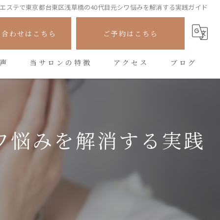
エステで東京都台東区浅草橋の40代目元シワ悩みを解消する実践ガイド
い合わせはこちら
ご予約はこちら
声
当サロンの特徴
アクセス
ブログ
フェイシャル
コラム
シワ
ワ悩みを解消する実践
たるみ
美容
悩み