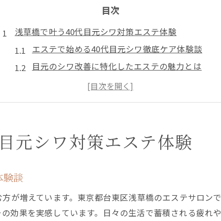
目次
浅草橋で叶う40代目元シワ対策エステ体験
エステで始める40代目元シワ徹底ケア体験談
目元のシワ改善に特化したエステの魅力とは
エステのプロが提案する浅草橋のシワ対策法
40代女性が体感するエステ施術の効果と実感
エステ選びで重視したいシワケアのポイント
年齢肌の悩みに寄り添うエステ選びの極意
代目元シワ対策エステ体験
40代目元シワに強いエステの選び方ガイド
エステ選びで失敗しないためのチェックポイント
体験談
口コミやレビューから分かるエステの信頼性
む方が増えています。東京都台東区浅草橋のエステサロン
エステとセルフケアの組み合わせが叶える美肌
その効果を実感しています。日々の生活で蓄積される疲れ