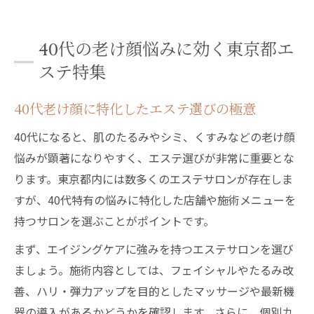
東京都のエステで実感できるハリと弾力
エイジングケア重視なら東京都で選ぶエステ
40代の老け顔悩みに効く東京都エ
エイジングケアが得意なエステの見分け方
ステ特集
東京都エステで受けられる最新アンチエイ
40代老け顔に特化したエステ選びの極意
ジング
40代の肌に必要なエイジングケア施術例
40代になると、肌のたるみやシミ、くすみなどの老け顔
エステで実感する肌のハリとリフトアップ
悩みが顕著になりやすく、エステ選びが非常に重要とな
効果
ります。東京都内には数多くのエステサロンが存在しま
すが、40代特有の悩みに特化した店舗や施術メニューを
エイジングケアを重視するエステの選び方
持つサロンを選ぶことがポイントです。
老け顔対策を始めるならエステがおすすめな理
由
まず、エイジングケアに強みを持つエステサロンを選び
40代からエステで始める老け顔ケアの重要
ましょう。施術内容としては、フェイシャルやたるみ改
性
善、ハリ・弾力アップを目的としたマッサージや最新機
器の導入があるかどうかを確認します。さらに、個別カ
エステが老け顔改善に効果を発揮する仕組