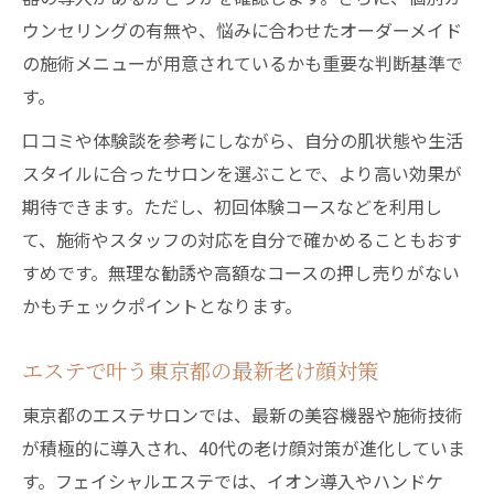
ウンセリングの有無や、悩みに合わせたオーダーメイド
み
の施術メニューが用意されているかも重要な判断基準で
ホームケアとの違いを知るエステのメリッ
す。
ト
口コミや体験談を参考にしながら、自分の肌状態や生活
エステ利用で感じる肌の変化と実感ポイン
スタイルに合ったサロンを選ぶことで、より高い効果が
ト
期待できます。ただし、初回体験コースなどを利用し
エステのプロが教える老け顔予防のコツ
て、施術やスタッフの対応を自分で確かめることもおす
東京都エステで叶える40代の若々しさ
すめです。無理な勧誘や高額なコースの押し売りがない
エステ施術で実感する40代の若返り効果
かもチェックポイントとなります。
東京都のエステで選べる美肌コースの種類
おすすめエステでハリと弾力を取り戻す方
エステで叶う東京都の最新老け顔対策
法
東京都のエステサロンでは、最新の美容機器や施術技術
リラックスも叶うエステ体験の魅力解説
が積極的に導入され、40代の老け顔対策が進化していま
老け顔改善に効くエステサロンの選び方
す。フェイシャルエステでは、イオン導入やハンドケ