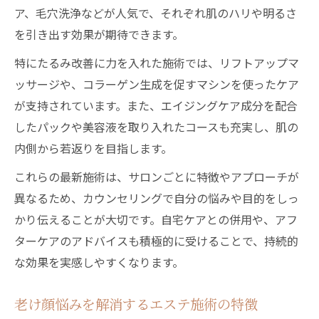
エステの効果と老け顔改善の実体験を解説
ア、毛穴洗浄などが人気で、それぞれ肌のハリや明るさ
エステ施術で変化した40代の肌実例
を引き出す効果が期待できます。
老け顔に悩む女性のエステ体験談集
特にたるみ改善に力を入れた施術では、リフトアップマ
エステの効果を最大化する通い方とは
ッサージや、コラーゲン生成を促すマシンを使ったケア
40代で実感したエステのおすすめポイント
が支持されています。また、エイジングケア成分を配合
したパックや美容液を取り入れたコースも充実し、肌の
エステ利用者が語る老け顔改善のコツ
内側から若返りを目指します。
フェイシャルエステが40代女性に人気の秘密
これらの最新施術は、サロンごとに特徴やアプローチが
40代女性がエステを選ぶ理由と魅力
異なるため、カウンセリングで自分の悩みや目的をしっ
フェイシャルエステで得られる老け顔対策
かり伝えることが大切です。自宅ケアとの併用や、アフ
効果
ターケアのアドバイスも積極的に受けることで、持続的
エステの専門ケアで肌悩みを解消する方法
な効果を実感しやすくなります。
フェイシャル施術が人気のエステ特徴まと
め
老け顔悩みを解消するエステ施術の特徴
エステのプロに学ぶ美肌維持のポイント