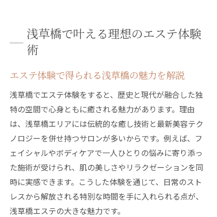
エステで心身リフレッシュできる浅草橋の
特徴
浅草橋で叶える理想のエステ体験
理想の美を目指す浅草橋エステ活用方法
術
エステ初心者に優しい浅草橋のサービス
エステ選びの極意を浅草橋で探る
エステ体験で得られる浅草橋の魅力を解説
浅草橋でエステを選ぶ際に重視すべき点
浅草橋でエステ体験をすると、歴史と現代が融合した独
エステ選びで失敗しない浅草橋のヒント
特の空間で心身ともに癒される魅力があります。理由
自分に合うエステを見極めるチェックポイ
は、浅草橋エリアには伝統的な癒し技術と最新美容テク
ント
ノロジーを併せ持つサロンが多いからです。例えば、フ
ェイシャルやボディケアで一人ひとりの悩みに寄り添っ
エステ体験で重要なカウンセリングの質
た施術が受けられ、肌の美しさやリラクゼーションを同
浅草橋のエステ選択で意識したい安全性
時に実感できます。こうした体験を通じて、日常のスト
満足度の高いエステ選びの秘訣を紹介
レスから解放される特別な時間を手に入れられる点が、
心身の癒しを求めるなら浅草橋のエステへ
浅草橋エステの大きな魅力です。