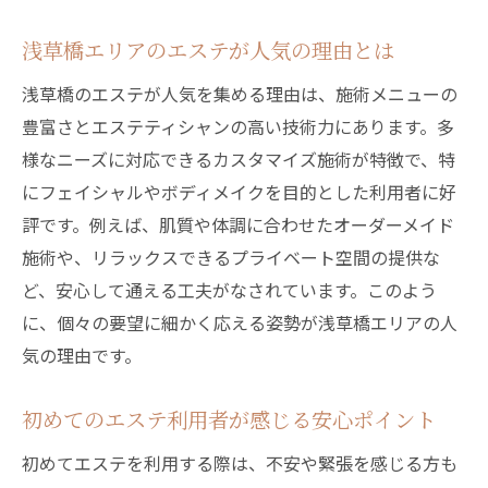
エステで叶う心身リセット体験を浅草橋で
癒し効果を高める浅草橋エステのこだわり
浅草橋エリアのエステが人気の理由とは
ストレス解消に人気の浅草橋エステ活用法
浅草橋のエステが人気を集める理由は、施術メニューの
エステ体験で感じる浅草橋ならではの安ら
豊富さとエステティシャンの高い技術力にあります。多
ぎ
様なニーズに対応できるカスタマイズ施術が特徴で、特
浅草橋エステでリラクゼーションを満喫す
にフェイシャルやボディメイクを目的とした利用者に好
る方法
評です。例えば、肌質や体調に合わせたオーダーメイド
心と体に響くエステ時間を浅草橋で味わう
施術や、リラックスできるプライベート空間の提供な
ど、安心して通える工夫がなされています。このよう
美しさを磨く浅草橋エリアのエステ活用法
に、個々の要望に細かく応える姿勢が浅草橋エリアの人
浅草橋のエステで美肌を目指すポイント
気の理由です。
ダイエットに役立つ浅草橋エステの魅力
エステ体験でボディメイクを叶えるコツ
初めてのエステ利用者が感じる安心ポイント
エステで美を磨く浅草橋おすすめ活用法
初めてエステを利用する際は、不安や緊張を感じる方も
浅草橋エステの専門技術とこだわりを解説