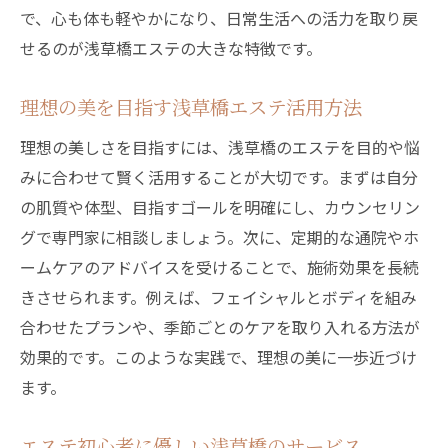
エステ予約時間に余裕を持つ理由を解説
で、心も体も軽やかになり、日常生活への活力を取り戻
せるのが浅草橋エステの大きな特徴です。
エステ体験を快適にする事前確認の重要性
浅草橋で話題のエステが支持される理由
理想の美を目指す浅草橋エステ活用方法
浅草橋エステが口コミで高評価な理由
理想の美しさを目指すには、浅草橋のエステを目的や悩
技術力が光る浅草橋エステの特徴紹介
みに合わせて賢く活用することが大切です。まずは自分
エステ体験で感じる浅草橋ならではの安心
の肌質や体型、目指すゴールを明確にし、カウンセリン
感
グで専門家に相談しましょう。次に、定期的な通院やホ
浅草橋のエステが選ばれるこだわりポイン
ームケアのアドバイスを受けることで、施術効果を長続
ト
きさせられます。例えば、フェイシャルとボディを組み
リピーター続出の浅草橋エステの魅力解説
合わせたプランや、季節ごとのケアを取り入れる方法が
エステ初心者からも支持される理由を探る
効果的です。このような実践で、理想の美に一歩近づけ
自分に合うエステを浅草橋で見つける方法
ます。
浅草橋で自分に最適なエステを見つけるコ
エステ初心者に優しい浅草橋のサービス
ツ