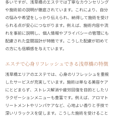
多いですが、浅草橋のエステでは丁寧なカウンセリング
理想の自分を目指すエステ活用ステップ
や施術前の説明が徹底されています。これにより、自分
効果を高めるエステ活用のポイント解説
の悩みや希望をしっかり伝えられ、納得して施術を受け
エステの効果を最大化する浅草橋の工夫
られる点が安心につながります。例えば、施術内容や流
施術前後のケアで差がつくエステ活用術
れを事前に説明し、個人情報やプライバシーの管理にも
配慮された空間設計が特徴です。こうした配慮が初めて
エステ体験を長持ちさせるアドバイス集
の方にも信頼感を与えています。
エステ効果を高める生活習慣のポイント
浅草橋エステで結果を出すための準備法
エステで心身リフレッシュできる浅草橋の特徴
エステ活用時に意識したい注意点まとめ
浅草橋エリアのエステでは、心身のリフレッシュを重視
エステ体験前に知りたい予約と来店のコツ
したサービスが充実しています。施術は単なる美容ケア
エステ予約時に押さえたい浅草橋の流れ
にとどまらず、ストレス解消や疲労回復を目的としたリ
初めてのエステ体験前に準備すべきこと
ラクゼーションメニューも豊富です。例えば、アロマト
エステ来店時のマナーと注意ポイント
リートメントやリンパケアなど、心地よい香りと手技で
浅草橋エステでスムーズに予約するコツ
深いリラックスを促します。こうした施術を受けること