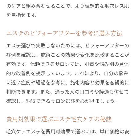
エステ毛穴洗浄と自宅ケア比較で分かる差
のケアと組み合わせることで、より理想的な毛穴レス肌
エステ施術の持続効果と自宅ケアの違い
を目指せます。
毛穴洗浄エステと自宅方法のメリット比較
フェイシャルエステ毛穴洗浄の満足度とは
エステのビフォーアフターを参考に選ぶ方法
自宅おすすめ毛穴洗浄とエステの使い分け
エステ選びで失敗しないためには、ビフォーアフターの
エステ毛穴開き対策で得られる効果まとめ
症例を確認し、施術ごとの効果や変化を比較することが
韓国人のような毛穴レス肌を目指す方法
有効です。信頼できるサロンでは、肌質や悩み別の具体
的な改善例を提示しています。これにより、自分の悩み
エステ毛穴洗浄で韓国肌に近づくステップ
に近い症例や経過を参考に、施術内容と効果を客観的に
韓国人の毛穴レス肌に学ぶエステ活用術
判断できます。また、通った人の口コミや経過も併せて
毛穴の開きを防ぐ日常ケアとエステ施術
確認し、納得できるサロン選びを心がけましょう。
エステ毛穴開きケアの効果を引き出す方法
韓国美容法とエステ施術の相乗効果とは
費用対効果で選ぶエステ毛穴ケアの秘訣
毛穴開き改善に役立つエステ選びの秘訣
毛穴ケアエステを費用対効果で選ぶには、単に価格の安
ビフォーアフターで分かる施術メリット