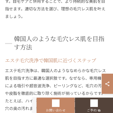
す。自宅ケアと併用することで、より持続的な美肌を目
指せます。適切な方法を選び、理想の毛穴レス肌を叶え
ましょう。
韓国人のような毛穴レス肌を目指
す方法
エステ毛穴洗浄で韓国肌に近づくステップ
エステ毛穴洗浄は、韓国人のようななめらかな毛穴レス
肌を目指す方に最適な選択肢です。なぜなら、専用機器
による吸引や超音波洗浄、ピーリングなど、毛穴の汚れ
や皮脂を徹底的に取り除く施術が揃っているからです。
たとえば、ハイドラフェイシャルは水流と吸引の力で毛
穴の奥の汚れまで洗浄し、肌表面をなめらかに整えま
お問い合わせ
ご予約