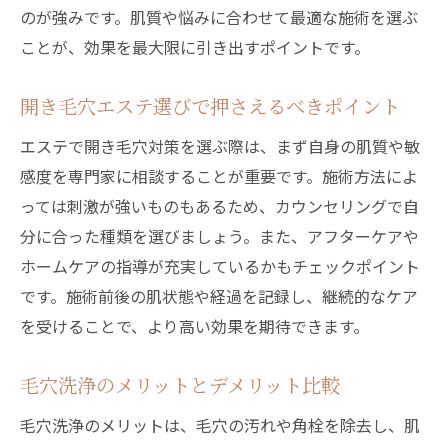
のが強みです。肌質や悩みに合わせて最適な施術を選ぶ
毛穴ケアに効くエステ施術の種類を解説
ことが、効果を最大限に引き出すポイントです。
吸引や超音波などエステ毛穴洗浄の種類
毛穴エステのピーリングとハイドラ施術比
開き毛穴エステ選びで押さえるべきポイント
較
エステで開き毛穴対策を選ぶ際は、まず自身の肌質や敏
毛穴洗浄エステ効果とデメリットを知る
感度を専門家に相談することが重要です。施術方法によ
敏感肌向けエステ毛穴施術の選び方
っては刺激が強いものもあるため、カウンセリングで自
開き毛穴におすすめのエステ施術とは
分に合った種類を選びましょう。また、アフターケアや
フェイシャルエステで叶う毛穴洗浄の真実
ホームケアの指導が充実しているかもチェックポイント
です。施術前後の肌状態や経過を記録し、継続的なケア
敏感肌ならどの毛穴ケアが最適か検証
を受けることで、より高い効果を期待できます。
敏感肌向けエステ毛穴洗浄の特徴と安全性
エステの毛穴洗浄デメリットを事前確認
毛穴洗浄のメリットとデメリット比較
毛穴洗浄で肌トラブルを防ぐための工夫
毛穴洗浄のメリットは、毛穴の汚れや角栓を除去し、肌
肌に優しい毛穴エステの選び方解説