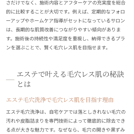
さだけでなく、施術内容とアフターケアの充実度を総合
エステ毛穴洗浄ビフォーアフターの実例紹
的に比較することが大切です。例えば、定期的なフォロ
介
ーアップやホームケア指導がセットになっているサロン
毛穴開き改善で感じたエステの効果検証
は、長期的な肌質改善につながりやすい傾向がありま
フェイシャルエステ毛穴洗浄の満足度とは
す。施術後の持続性や満足度を重視し、納得できるプラ
ンを選ぶことで、賢く毛穴レス肌を目指せます。
毛穴ケアエステ施術前後の変化に注目
エステ毛穴ケアで後悔しないポイント解説
ビフォーアフターでみる毛穴洗浄の実力
エステで叶える毛穴レス肌の秘訣
とは
エステ毛穴洗浄で毛穴レス肌を目指す理由
エステ毛穴洗浄は、自宅ケアでは落としきれない毛穴の
汚れや皮脂詰まりを専門技術によって徹底的に除去でき
る点が大きな魅力です。なぜなら、毛穴の開きや黒ずみ