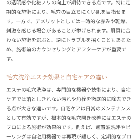
の透明感や化粧ノリの向上が期待できる点です。特に定
敏感肌でも安心なエステ毛穴対策を伝授
期的な施術により、毛穴の目立ちにくい肌を目指せま
自宅ケアとの違いから見る敏感肌の毛穴ケ
す。一方で、デメリットとしては一時的な赤みや乾燥、
ア
刺激を感じる場合があることが挙げられます。肌質に合
話題の毛穴洗浄エステ効果を徹底比較
わない施術を選ぶと、逆にトラブルを招くこともあるた
エステ毛穴洗浄で得られる効果と注意点
め、施術前のカウンセリングとアフターケアが重要で
毛穴洗浄エステのビフォーアフターを検証
す。
毛穴洗浄が効果ないと言われる理由と実態
毛穴洗浄エステ効果と自宅ケアの違い
毛穴洗浄エステのメリットデメリット解説
エステの毛穴洗浄は、専門的な機器や技術により、自宅
エステ毛穴ケア種類ごとの効果比較ポイン
ケアでは落としきれない汚れや角栓を徹底的に除去でき
ト
る点が大きな違いです。自宅ケアは日常のメンテナンス
フェイシャルエステでの毛穴洗浄結果に注
として有効ですが、根本的な毛穴開き改善にはエステの
目
プロによる施術が効果的です。例えば、超音波洗浄やピ
自宅ケアとエステ毛穴洗浄の違いを知る
ーリングは自宅用機器では再現が難しく、定期的なプロ