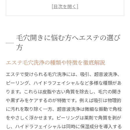
ト
毛穴洗浄のメリットとデメリット比較
毛穴洗浄エステ効果と自宅ケアの違い
エステのビフォーアフターを参考に選ぶ方
毛穴開きに悩む方へエステの選び
法
方
費用対効果で選ぶエステ毛穴ケアの秘訣
エステで叶える毛穴レス肌の秘訣とは
エステ毛穴洗浄の種類や特徴を徹底解説
エステ毛穴洗浄で毛穴レス肌を目指す理由
エステで受けられる毛穴洗浄には、吸引、超音波洗浄、
毛穴洗浄エステの効果と持続性を検証
ピーリング、ハイドラフェイシャルなど多様な種類があ
韓国人のような毛穴レス肌になるケア法
ります。これらは皮脂や古い角質を除去し、毛穴の開き
や黒ずみをケアするのが特徴です。例えば吸引は物理的
フェイシャルエステ毛穴洗浄の魅力と選び
に汚れを取り除く一方、超音波洗浄は微細な振動で角栓
方
をやさしく浮かせます。ピーリングは薬剤で角質を剥が
エステの毛穴洗浄で後悔しないためのコツ
し、ハイドラフェイシャルは同時に保湿成分を導入する
毛穴ケアのプロが教える肌質別アプローチ