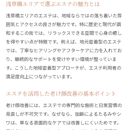
日常生活にエステを取り入れるポイント
浅草橋エリアで選ぶエステの魅力とは
長く続けたい若見え肌エステ活用法
浅草橋エリアのエステは、地域ならではの落ち着いた雰
エステ後のケアで肌の変化を楽しむ方法
囲気とアクセスの良さが魅力です。特に歴史と現代が調
エステ通いで美肌をキープするコツ
和するこの街では、リラックスできる空間で心身の癒し
を得やすい点が特徴です。例えば、地元密着型のエステ
若々しい印象を保つためのエステ選び
では、丁寧なヒアリングやアフターケアに力を入れてお
老け顔に悩むならエステの力を試してみて
り、継続的なサポートを受けやすい環境が整っていま
老け顔改善に役立つエステ施術の特徴
す。こうした地域密着型アプローチが、エステ利用者の
エステ初心者でも安心のサロン選びポイン
満足度向上につながっています。
ト
エステを活用した小顔ケアの実際とは
エステを活用した老け顔改善の基本ポイント
老け顔対策に欠かせないエステの流れ
老け顔改善には、エステでの専門的な施術と日常習慣の
エステが叶える自然な若見え効果について
見直しが不可欠です。なぜなら、加齢によるたるみやシ
悩みに合わせたエステの活用方法を紹介
ワは、単なる表面的なケアでは改善しにくいためです。
浅草橋エリアで美肌を目指す新常識