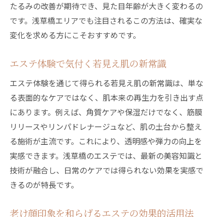
たるみの改善が期待でき、見た目年齢が大きく変わるの
です。浅草橋エリアでも注目されるこの方法は、確実な
変化を求める方にこそおすすめです。
エステ体験で気付く若見え肌の新常識
エステ体験を通じて得られる若見え肌の新常識は、単な
る表面的なケアではなく、肌本来の再生力を引き出す点
にあります。例えば、角質ケアや保湿だけでなく、筋膜
リリースやリンパドレナージュなど、肌の土台から整え
る施術が主流です。これにより、透明感や弾力の向上を
実感できます。浅草橋のエステでは、最新の美容知識と
技術が融合し、日常のケアでは得られない効果を実感で
きるのが特長です。
老け顔印象を和らげるエステの効果的活用法