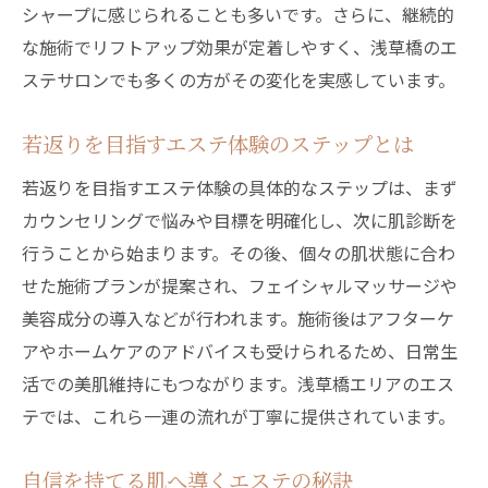
シャープに感じられることも多いです。さらに、継続的
な施術でリフトアップ効果が定着しやすく、浅草橋のエ
ステサロンでも多くの方がその変化を実感しています。
若返りを目指すエステ体験のステップとは
若返りを目指すエステ体験の具体的なステップは、まず
カウンセリングで悩みや目標を明確化し、次に肌診断を
行うことから始まります。その後、個々の肌状態に合わ
せた施術プランが提案され、フェイシャルマッサージや
美容成分の導入などが行われます。施術後はアフターケ
アやホームケアのアドバイスも受けられるため、日常生
活での美肌維持にもつながります。浅草橋エリアのエス
テでは、これら一連の流れが丁寧に提供されています。
自信を持てる肌へ導くエステの秘訣