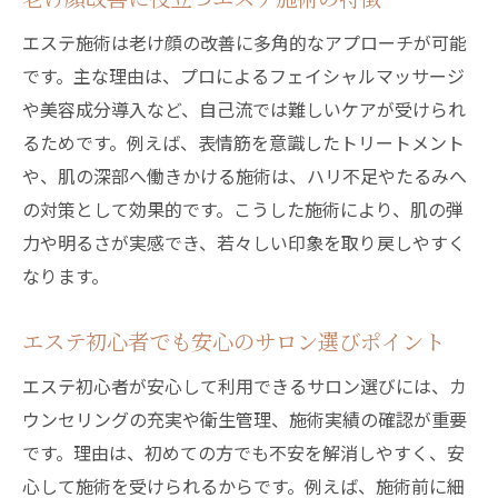
エステ施術は老け顔の改善に多角的なアプローチが可能
です。主な理由は、プロによるフェイシャルマッサージ
や美容成分導入など、自己流では難しいケアが受けられ
るためです。例えば、表情筋を意識したトリートメント
や、肌の深部へ働きかける施術は、ハリ不足やたるみへ
の対策として効果的です。こうした施術により、肌の弾
力や明るさが実感でき、若々しい印象を取り戻しやすく
なります。
エステ初心者でも安心のサロン選びポイント
エステ初心者が安心して利用できるサロン選びには、カ
ウンセリングの充実や衛生管理、施術実績の確認が重要
です。理由は、初めての方でも不安を解消しやすく、安
心して施術を受けられるからです。例えば、施術前に細