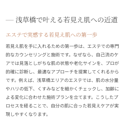
若見え肌のためにエステができること
年齢肌に寄り添うエステの専門技術を知る
浅草橋で叶える若見え肌への近道
エステで始める浅草橋の美肌習慣
エステ体験が導く老け顔改善の秘訣
エステで実感する若見え肌への第一歩
エステ施術で老け顔が変わる理由を解説
若見え肌を手に入れるための第一歩は、エステでの専門
エステ体験で気付く若見え肌の新常識
的なカウンセリングと施術です。なぜなら、自己流のケ
老け顔印象を和らげるエステの効果的活用
アでは見落としがちな肌の状態や老化サインを、プロが
法
的確に診断し、最適なアプローチを提案してくれるから
です。例えば、浅草橋エリアのエステでは、肌の水分量
エステで実感できるリフトアップの魅力
やハリの低下、くすみなどを細かくチェックし、加齢に
若返りを目指すエステ体験のステップとは
よる変化に合わせた施術プランを立てます。こうしたプ
自信を持てる肌へ導くエステの秘訣
ロセスを経ることで、自分の肌に合った若見えケアが実
若々しい肌を保つためのエステ活用術
現しやすくなります。
エステで若々しい肌を維持する秘訣を公開