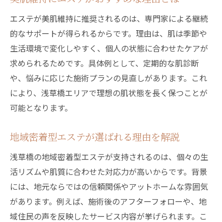
エステが美肌維持に推奨されるのは、専門家による継続
的なサポートが得られるからです。理由は、肌は季節や
生活環境で変化しやすく、個人の状態に合わせたケアが
求められるためです。具体例として、定期的な肌診断
や、悩みに応じた施術プランの見直しがあります。これ
により、浅草橋エリアで理想の肌状態を長く保つことが
可能となります。
地域密着型エステが選ばれる理由を解説
浅草橋の地域密着型エステが支持されるのは、個々の生
活リズムや肌質に合わせた対応力が高いからです。背景
には、地元ならではの信頼関係やアットホームな雰囲気
があります。例えば、施術後のアフターフォローや、地
域住民の声を反映したサービス内容が挙げられます。こ