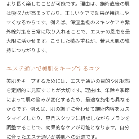
より長く楽しむことが可能です。理由は、施術直後の肌
は吸収力が高まっており、正しいケアで効果が持続しや
すくなるからです。例えば、保湿重視のスキンケアや紫
外線対策を日常に取り入れることで、エステの恩恵を最
大限に活かせます。こうした積み重ねが、若見え肌の維
持につながります。
エステ通いで美肌をキープするコツ
美肌をキープするためには、エステ通いの目的や肌状態
を定期的に見直すことが大切です。理由は、年齢や季節
によって肌の悩みが変化するため、最適な施術も異なる
からです。例えば、肌の調子に合わせて施術内容をカス
タマイズしたり、専門スタッフに相談しながらプランを
調整することで、効果的なケアが可能となります。自分
に合ったエステ通いが美肌への近道です。