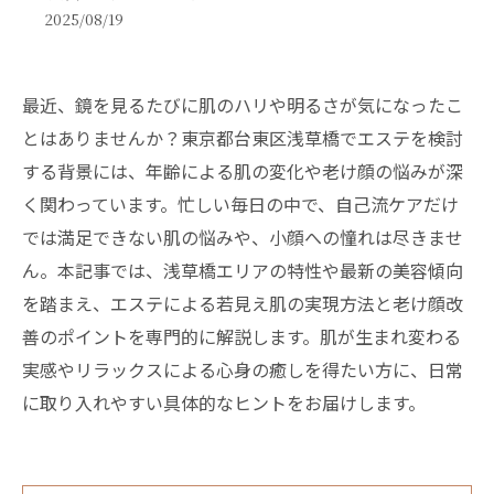
2025/08/19
最近、鏡を見るたびに肌のハリや明るさが気になったこ
とはありませんか？東京都台東区浅草橋でエステを検討
する背景には、年齢による肌の変化や老け顔の悩みが深
く関わっています。忙しい毎日の中で、自己流ケアだけ
では満足できない肌の悩みや、小顔への憧れは尽きませ
ん。本記事では、浅草橋エリアの特性や最新の美容傾向
を踏まえ、エステによる若見え肌の実現方法と老け顔改
善のポイントを専門的に解説します。肌が生まれ変わる
実感やリラックスによる心身の癒しを得たい方に、日常
に取り入れやすい具体的なヒントをお届けします。