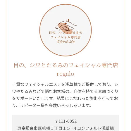
目の、シワとたるみのフェイシャル専門店
regalo
上質なフェイシャルエステを浅草橋でご提供しており、シ
ワやたるみなどで悩むお客様の、自信を持てる素肌づくり
をサポートいたします。結果にこだわった施術を行ってお
り、リピーター様も多数いらっしゃいます。
〒111-0052
東京都台東区柳橋１丁目１５−４コンフォルト浅草橋