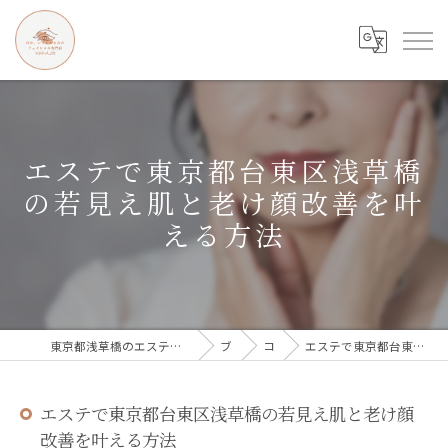
エステで東京都台東区浅草橋
の若見え肌と老け顔改善を叶
える方法
東京都浅草橋のエステなら目の、シワとたるみのフェイシャル専門店 regalo
ブログ
コラム
エステで東京都台東区浅草橋の若見え肌と老け顔改善を叶える方法
エステで東京都台東区浅草橋の若見え肌と老け顔
改善を叶える方法