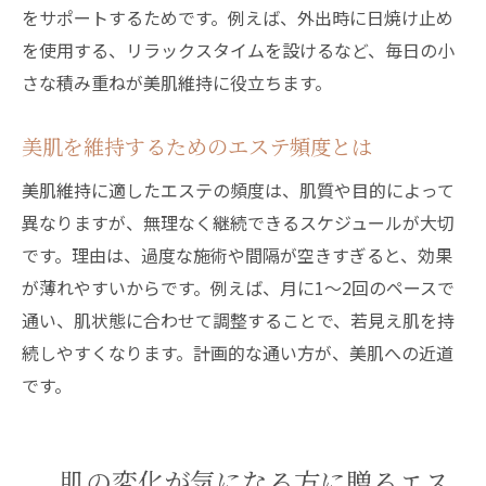
をサポートするためです。例えば、外出時に日焼け止め
を使用する、リラックスタイムを設けるなど、毎日の小
さな積み重ねが美肌維持に役立ちます。
美肌を維持するためのエステ頻度とは
美肌維持に適したエステの頻度は、肌質や目的によって
異なりますが、無理なく継続できるスケジュールが大切
です。理由は、過度な施術や間隔が空きすぎると、効果
が薄れやすいからです。例えば、月に1〜2回のペースで
通い、肌状態に合わせて調整することで、若見え肌を持
続しやすくなります。計画的な通い方が、美肌への近道
です。
肌の変化が気になる方に贈るエス