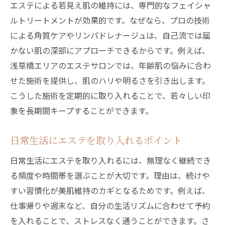
エステによる若見え肌の維持には、専門的なフェイシャ
ルトリートメントが効果的です。なぜなら、プロの技術
による角質ケアやリンパドレナージュは、自己流では届
かない肌の深部にアプローチできるからです。例えば、
浅草橋エリアのエステサロンでは、年齢肌の悩みに合わ
せた施術を提供し、肌のハリや明るさを引き出します。
こうした施術を定期的に取り入れることで、若々しい印
象を長期間キープすることができます。
日常生活にエステを取り入れるポイント
日常生活にエステを取り入れるには、無理なく継続でき
る頻度や時間帯を選ぶことが大切です。理由は、続けや
すい習慣化が美肌維持のカギとなるためです。例えば、
仕事帰りや週末など、自分の生活リズムに合わせて予約
を入れることで、ストレスなく通うことができます。さ