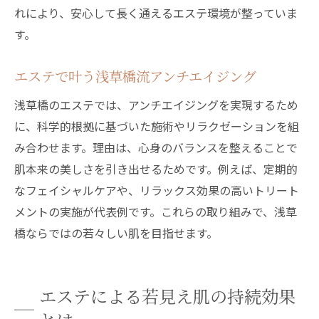
れにより、安心して長く通えるエステ環境が整っていま
す。
エステで叶う浅草橋流アンチエイジング
浅草橋のエステでは、アンチエイジングを実現するため
に、科学的根拠に基づいた施術やリラクゼーションを組
み合わせます。理由は、心身のバランスを整えることで
肌本来の美しさを引き出せるためです。例えば、定期的
なフェイシャルケアや、リラックス効果の高いトリート
メントの実施が代表例です。これらの取り組みで、浅草
橋ならではの若々しい肌を目指せます。
エステによる若見え肌の持続効果