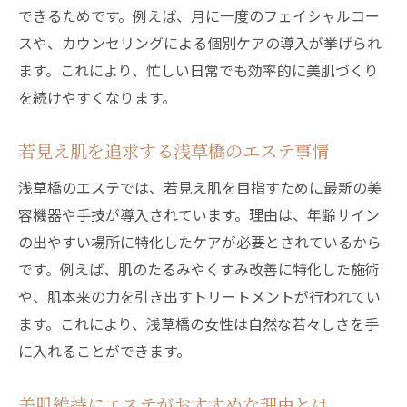
できるためです。例えば、月に一度のフェイシャルコー
スや、カウンセリングによる個別ケアの導入が挙げられ
ます。これにより、忙しい日常でも効率的に美肌づくり
を続けやすくなります。
若見え肌を追求する浅草橋のエステ事情
浅草橋のエステでは、若見え肌を目指すために最新の美
容機器や手技が導入されています。理由は、年齢サイン
の出やすい場所に特化したケアが必要とされているから
です。例えば、肌のたるみやくすみ改善に特化した施術
や、肌本来の力を引き出すトリートメントが行われてい
ます。これにより、浅草橋の女性は自然な若々しさを手
に入れることができます。
美肌維持にエステがおすすめな理由とは