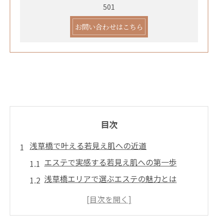
501
お問い合わせはこちら
目次
浅草橋で叶える若見え肌への近道
エステで実感する若見え肌への第一歩
浅草橋エリアで選ぶエステの魅力とは
エステを活用した老け顔改善の基本ポイン
ト